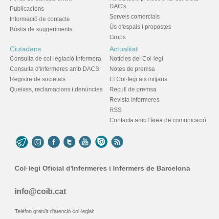
DAC's
Publicacions
Serveis comercials
Informació de contacte
Ús d'espais i propostes
Bústia de suggeriments
Grups
Ciutadans
Actualitat
Consulta de col·legiació infermera
Notícies del Col·legi
Consulta d'infermeres amb DACS
Notes de premsa
Registre de societats
El Col·legi als mitjans
Queixes, reclamacions i denúncies
Recull de premsa
Revista Infermeres
RSS
Contacta amb l'àrea de comunicació
Col·legi Oficial d'Infermeres i Infermers de Barcelona
info@coib.cat
Telèfon gratuït d'atenció col·legial: