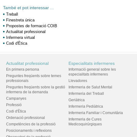
També et pot interessar ...
Treball
Finestreta única
Propostes de formació COIB
Actualitat professional
Infermera virtual
Codi d'Ètica
Actualitat professional
Especialitats infermeres
En primera persona
Informació general sobre les
especialitats infermeres
Preguntes freqüents sobre temes
professionals
Llevadores
Preguntes freqüents sobre la gestió
Infermeria de Salut Mental
infermera de la demanda
Infermeria del Treball
Campanyes
Geriàtrica
Professió
Infermeria Pediàtrica
Codi d'Ètica
Infermeria Familiar i Comunitària
Ordenació professional
Infermeria de Cures
Competències de la professió
Medicoquirúrgiques
Posicionaments i reflexions