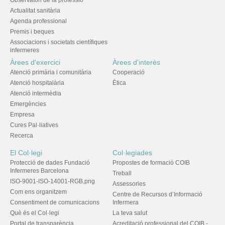
Observatori de la professió
Actualitat sanitària
Agenda professional
Premis i beques
Associacions i societats científiques
infermeres
Àrees d'exercici
Àrees d'interès
Atenció primària i comunitària
Cooperació
Atenció hospitalària
Ètica
Atenció intermèdia
Emergències
Empresa
Cures Pal·liatives
Recerca
El Col·legi
Col·legiades
Protecció de dades Fundació
Propostes de formació COIB
Infermeres Barcelona
Treball
ISO-9001-ISO-14001-RGB.png
Assessories
Com ens organitzem
Centre de Recursos d’Informació
Consentiment de comunicacions
Infermera
Què és el Col·legi
La teva salut
Portal de transparència
Acreditació professional del COIB -