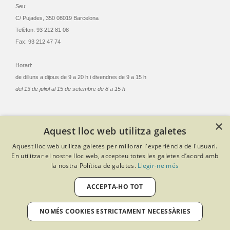
Seu:
C/ Pujades, 350 08019 Barcelona
Telèfon: 93 212 81 08
Fax: 93 212 47 74
Horari:
de dilluns a dijous de 9 a 20 h i divendres de 9 a 15 h
del 13 de juliol al 15 de setembre de 8 a 15 h
×
Aquest lloc web utilitza galetes
© Col·legi Oficial Infermeres i Infermers de Barcelona
Aquest lloc web utilitza galetes per millorar l'experiència de l'usuari.
Criteris de privacitat
Política de cookies
Avís legal
En utilitzar el nostre lloc web, accepteu totes les galetes d’acord amb
Política de protecció de dades
Política de qualitat
la nostra Política de galetes.
Llegir-ne més
Canal de denúncies
Desenvolupat amb Softeng Portal Builder
ACCEPTA-HO TOT
NOMÉS COOKIES ESTRICTAMENT NECESSÀRIES