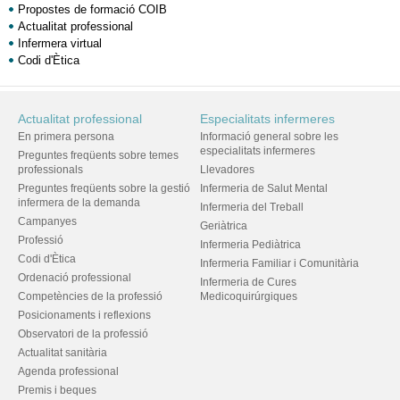
Propostes de formació COIB
Actualitat professional
Infermera virtual
Codi d'Ètica
Actualitat professional
Especialitats infermeres
En primera persona
Informació general sobre les
especialitats infermeres
Preguntes freqüents sobre temes
professionals
Llevadores
Preguntes freqüents sobre la gestió
Infermeria de Salut Mental
infermera de la demanda
Infermeria del Treball
Campanyes
Geriàtrica
Professió
Infermeria Pediàtrica
Codi d'Ètica
Infermeria Familiar i Comunitària
Ordenació professional
Infermeria de Cures
Competències de la professió
Medicoquirúrgiques
Posicionaments i reflexions
Observatori de la professió
Actualitat sanitària
Agenda professional
Premis i beques