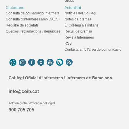
Grups
Ciutadans
Actualitat
Consulta de col·legiació infermera
Notícies del Col·legi
Consulta d'infermeres amb DACS
Notes de premsa
Registre de societats
El Col·legi als mitjans
Queixes, reclamacions i denúncies
Recull de premsa
Revista Infermeres
RSS
Contacta amb l'àrea de comunicació
Col·legi Oficial d'Infermeres i Infermers de Barcelona
info@coib.cat
Telèfon gratuït d'atenció col·legial:
900 705 705