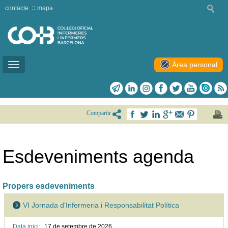
contacte
mapa
Àrea personal
Toggle
navigation
Compartir
Esdeveniments agenda
Propers esdeveniments
VI Jornada d'Infermeria i Responsabilitat Política
Data inici:
17 de setembre de
2026