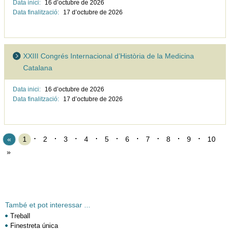
Data inici:
16 d’octubre de
2026
Data finalització:
17 d’octubre de
2026
XXIII Congrés Internacional d’Història de la Medicina
Catalana
Data inici:
16 d’octubre de
2026
Data finalització:
17 d’octubre de
2026
«
1
2
3
4
5
6
7
8
9
10
»
També et pot interessar ...
Treball
Finestreta única