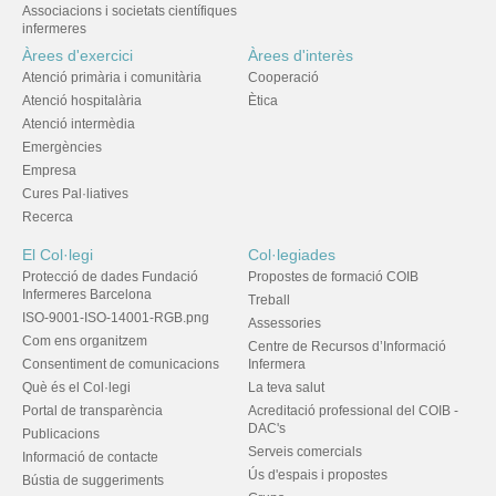
Associacions i societats científiques
infermeres
Àrees d'exercici
Àrees d'interès
Atenció primària i comunitària
Cooperació
Atenció hospitalària
Ètica
Atenció intermèdia
Emergències
Empresa
Cures Pal·liatives
Recerca
El Col·legi
Col·legiades
Protecció de dades Fundació
Propostes de formació COIB
Infermeres Barcelona
Treball
ISO-9001-ISO-14001-RGB.png
Assessories
Com ens organitzem
Centre de Recursos d’Informació
Consentiment de comunicacions
Infermera
Què és el Col·legi
La teva salut
Portal de transparència
Acreditació professional del COIB -
DAC's
Publicacions
Serveis comercials
Informació de contacte
Ús d'espais i propostes
Bústia de suggeriments