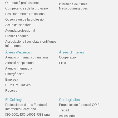
Ordenació professional
Infermeria de Cures
Competències de la professió
Medicoquirúrgiques
Posicionaments i reflexions
Observatori de la professió
Actualitat sanitària
Agenda professional
Premis i beques
Associacions i societats científiques
infermeres
Àrees d'exercici
Àrees d'interès
Atenció primària i comunitària
Cooperació
Atenció hospitalària
Ètica
Atenció intermèdia
Emergències
Empresa
Cures Pal·liatives
Recerca
El Col·legi
Col·legiades
Protecció de dades Fundació
Propostes de formació COIB
Infermeres Barcelona
Treball
ISO-9001-ISO-14001-RGB.png
Assessories