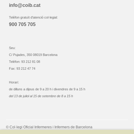
info@coib.cat
Telèfon gratuït d'atenció col·legial:
900 705 705
Seu:
C/ Pujades, 350 08019 Barcelona
Telèfon: 93 212 81 08
Fax: 93 212 47 74
Horari:
de dilluns a dijous de 9 a 20 h i divendres de 9 a 15 h
del 13 de juliol al 15 de setembre de 8 a 15 h
© Col·legi Oficial Infermeres i Infermers de Barcelona
Criteris de privacitat
Política de cookies
Avís legal