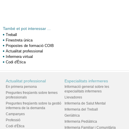
També et pot interessar ...
Treball
Finestreta única
Propostes de formació COIB
Actualitat professional
Infermera virtual
Codi d'Ètica
Actualitat professional
Especialitats infermeres
En primera persona
Informació general sobre les
especialitats infermeres
Preguntes freqüents sobre temes
professionals
Llevadores
Preguntes freqüents sobre la gestió
Infermeria de Salut Mental
infermera de la demanda
Infermeria del Treball
Campanyes
Geriàtrica
Professió
Infermeria Pediàtrica
Codi d'Ètica
Infermeria Familiar i Comunitària