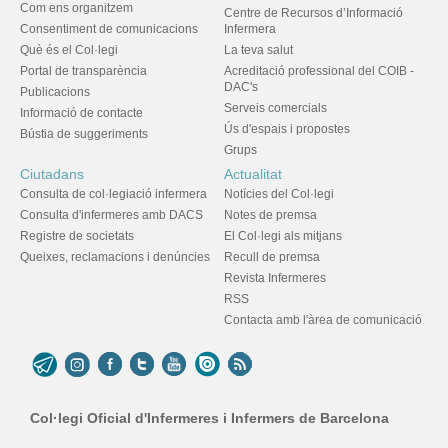
Com ens organitzem
Centre de Recursos d’Informació
Consentiment de comunicacions
Infermera
Què és el Col·legi
La teva salut
Portal de transparència
Acreditació professional del COIB -
DAC's
Publicacions
Serveis comercials
Informació de contacte
Ús d'espais i propostes
Bústia de suggeriments
Grups
Ciutadans
Actualitat
Consulta de col·legiació infermera
Notícies del Col·legi
Consulta d'infermeres amb DACS
Notes de premsa
Registre de societats
El Col·legi als mitjans
Queixes, reclamacions i denúncies
Recull de premsa
Revista Infermeres
RSS
Contacta amb l'àrea de comunicació
Col·legi Oficial d'Infermeres i Infermers de Barcelona