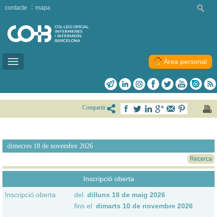
contacte
mapa
Àrea personal
Toggle
navigation
Compartir
dimecres 18 de novembre 2026
Recerca
Inscripció oberta
Inscripció oberta
del
dilluns 18 de maig 2026
fins el
dimarts 10 de novembre 2026