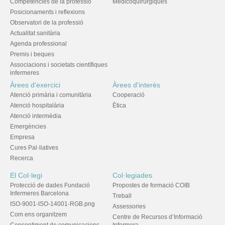
Competències de la professió
Medicoquirúrgiques
Posicionaments i reflexions
Observatori de la professió
Actualitat sanitària
Agenda professional
Premis i beques
Associacions i societats científiques
infermeres
Àrees d'exercici
Àrees d'interès
Atenció primària i comunitària
Cooperació
Atenció hospitalària
Ètica
Atenció intermèdia
Emergències
Empresa
Cures Pal·liatives
Recerca
El Col·legi
Col·legiades
Protecció de dades Fundació
Propostes de formació COIB
Infermeres Barcelona
Treball
ISO-9001-ISO-14001-RGB.png
Assessories
Com ens organitzem
Centre de Recursos d’Informació