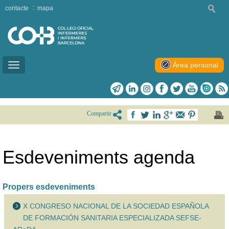
contacte
mapa
Àrea personal
Toggle
navigation
Compartir
Esdeveniments agenda
Propers esdeveniments
X CONGRESO NACIONAL DE LA SOCIEDAD ESPAÑOLA
DE FORMACIÓN SANITARIA ESPECIALIZADA SEFSE-