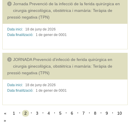
Jornada Prevenció de la infecció de la ferida quirúrgica en
cirurgia ginecològica, obstètrica i mamària: Teràpia de
pressió negativa (TPN)
Data inici:
18 de juny de
2026
Data finalització:
1 de gener de
0001
JORNADA Prevenció d'infecció de ferida quirúrgica en
cirurgia ginecològica, obstètrica i mamària: Teràpia de
pressió negativa (TPN)
Data inici:
18 de juny de
2026
Data finalització:
1 de gener de
0001
«
1
2
3
4
5
6
7
8
9
10
»