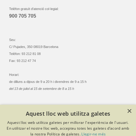
Telèfon gratuït d'atenció col·legial:
900 705 705
Seu:
C/ Pujades, 350 08019 Barcelona
Telèfon: 93 212 81 08
Fax: 93 212 47 74
Horari:
de dilluns a dijous de 9 a 20 h i divendres de 9 a 15 h
del 13 de juliol al 15 de setembre de 8 a 15 h
×
Aquest lloc web utilitza galetes
© Col·legi Oficial Infermeres i Infermers de Barcelona
Aquest lloc web utilitza galetes per millorar l'experiència de l'usuari.
Criteris de privacitat
Política de cookies
Avís legal
En utilitzar el nostre lloc web, accepteu totes les galetes d’acord amb
Política de protecció de dades
Política de qualitat
la nostra Política de galetes.
Llegir-ne més