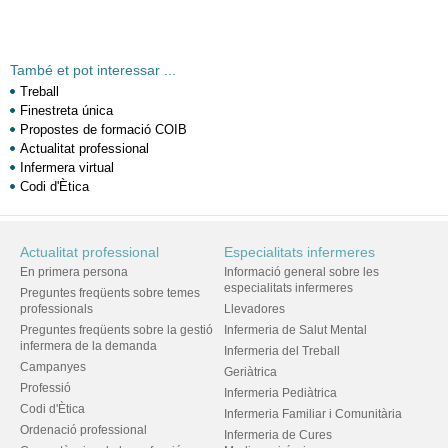
També et pot interessar ...
Treball
Finestreta única
Propostes de formació COIB
Actualitat professional
Infermera virtual
Codi d'Ètica
Actualitat professional
Especialitats infermeres
En primera persona
Informació general sobre les
especialitats infermeres
Preguntes freqüents sobre temes
professionals
Llevadores
Preguntes freqüents sobre la gestió
Infermeria de Salut Mental
infermera de la demanda
Infermeria del Treball
Campanyes
Geriàtrica
Professió
Infermeria Pediàtrica
Codi d'Ètica
Infermeria Familiar i Comunitària
Ordenació professional
Infermeria de Cures