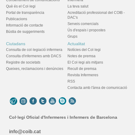
Consentiment de comunicacions
Infermera
Què és el Col·legi
La teva salut
Portal de transparència
Acreditació professional del COIB -
DAC's
Publicacions
Serveis comercials
Informació de contacte
Ús d'espais i propostes
Bústia de suggeriments
Grups
Ciutadans
Actualitat
Consulta de col·legiació infermera
Notícies del Col·legi
Consulta d'infermeres amb DACS
Notes de premsa
Registre de societats
El Col·legi als mitjans
Queixes, reclamacions i denúncies
Recull de premsa
Revista Infermeres
RSS
Contacta amb l'àrea de comunicació
Col·legi Oficial d'Infermeres i Infermers de Barcelona
info@coib.cat