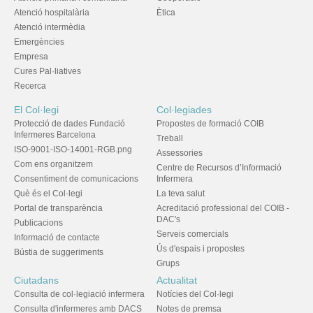
Atenció hospitalària
Ètica
Atenció intermèdia
Emergències
Empresa
Cures Pal·liatives
Recerca
El Col·legi
Col·legiades
Protecció de dades Fundació
Propostes de formació COIB
Infermeres Barcelona
Treball
ISO-9001-ISO-14001-RGB.png
Assessories
Com ens organitzem
Centre de Recursos d’Informació
Consentiment de comunicacions
Infermera
Què és el Col·legi
La teva salut
Portal de transparència
Acreditació professional del COIB -
DAC's
Publicacions
Serveis comercials
Informació de contacte
Ús d'espais i propostes
Bústia de suggeriments
Grups
Ciutadans
Actualitat
Consulta de col·legiació infermera
Notícies del Col·legi
Consulta d'infermeres amb DACS
Notes de premsa