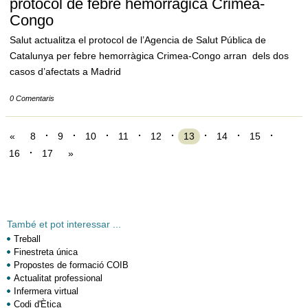
protocol de febre hemorràgica Crimea-
Congo
Salut actualitza el protocol de l’Agencia de Salut Pública de
Catalunya per febre hemorràgica Crimea-Congo arran dels dos
casos d’afectats a Madrid
0 Comentaris
«
8
9
10
11
12
13
14
15
16
17
»
També et pot interessar ...
Treball
Finestreta única
Propostes de formació COIB
Actualitat professional
Infermera virtual
Codi d'Ètica