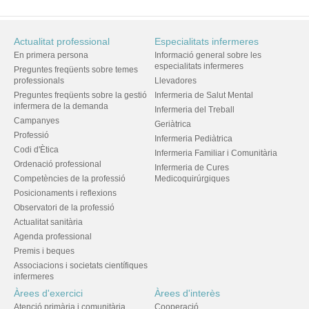
Actualitat professional
Especialitats infermeres
En primera persona
Informació general sobre les
especialitats infermeres
Preguntes freqüents sobre temes
professionals
Llevadores
Preguntes freqüents sobre la gestió
Infermeria de Salut Mental
infermera de la demanda
Infermeria del Treball
Campanyes
Geriàtrica
Professió
Infermeria Pediàtrica
Codi d'Ètica
Infermeria Familiar i Comunitària
Ordenació professional
Infermeria de Cures
Competències de la professió
Medicoquirúrgiques
Posicionaments i reflexions
Observatori de la professió
Actualitat sanitària
Agenda professional
Premis i beques
Associacions i societats científiques
infermeres
Àrees d'exercici
Àrees d'interès
Atenció primària i comunitària
Cooperació