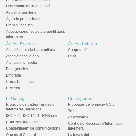
Observatori de la professió
Actualitat sanitària
Agenda professional
Premis i beques
Associacions i societats científiques
infermeres
Àrees d'exercici
Àrees d'interès
Atenció primària i comunitària
Cooperació
Atenció hospitalària
Ètica
Atenció intermèdia
Emergències
Empresa
Cures Pal·liatives
Recerca
El Col·legi
Col·legiades
Protecció de dades Fundació
Propostes de formació COIB
Infermeres Barcelona
Treball
ISO-9001-ISO-14001-RGB.png
Assessories
Com ens organitzem
Centre de Recursos d’Informació
Consentiment de comunicacions
Infermera
Què és el Col·legi
La teva salut