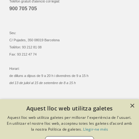
Telèfon gratuït d'atenció col·legial:
900 705 705
Seu:
C/ Pujades, 350 08019 Barcelona
Telèfon: 93 212 81 08
Fax: 93 212 47 74
Horari:
de dilluns a dijous de 9 a 20 h i divendres de 9 a 15 h
del 13 de juliol al 15 de setembre de 8 a 15 h
×
Aquest lloc web utilitza galetes
© Col·legi Oficial Infermeres i Infermers de Barcelona
Aquest lloc web utilitza galetes per millorar l'experiència de l'usuari.
Criteris de privacitat
Política de cookies
Avís legal
En utilitzar el nostre lloc web, accepteu totes les galetes d’acord amb
Política de protecció de dades
Política de qualitat
la nostra Política de galetes.
Llegir-ne més
Canal de denúncies
Desenvolupat amb Softeng Portal Builder