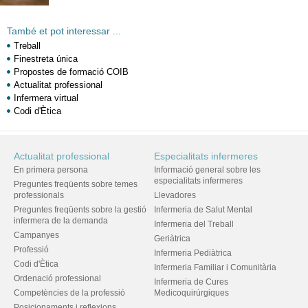
També et pot interessar ...
Treball
Finestreta única
Propostes de formació COIB
Actualitat professional
Infermera virtual
Codi d'Ètica
Actualitat professional
Especialitats infermeres
En primera persona
Informació general sobre les
especialitats infermeres
Preguntes freqüents sobre temes
professionals
Llevadores
Preguntes freqüents sobre la gestió
Infermeria de Salut Mental
infermera de la demanda
Infermeria del Treball
Campanyes
Geriàtrica
Professió
Infermeria Pediàtrica
Codi d'Ètica
Infermeria Familiar i Comunitària
Ordenació professional
Infermeria de Cures
Competències de la professió
Medicoquirúrgiques
Posicionaments i reflexions