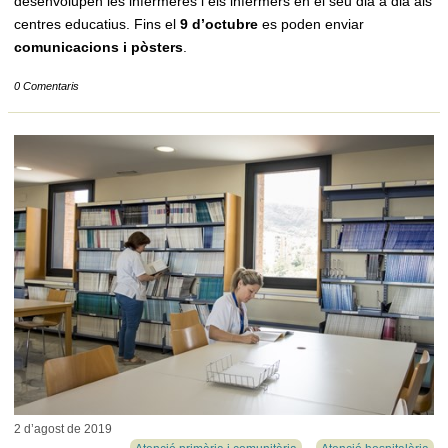
desenvolupen les infermeres i els infermers en el seu dia a dia als
centres educatius. Fins el
9 d’octubre
es poden enviar
comunicacions i pòsters
.
0 Comentaris
2 d’agost de
2019