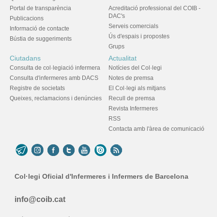
Portal de transparència
Acreditació professional del COIB -
DAC's
Publicacions
Serveis comercials
Informació de contacte
Ús d'espais i propostes
Bústia de suggeriments
Grups
Ciutadans
Actualitat
Consulta de col·legiació infermera
Notícies del Col·legi
Consulta d'infermeres amb DACS
Notes de premsa
Registre de societats
El Col·legi als mitjans
Queixes, reclamacions i denúncies
Recull de premsa
Revista Infermeres
RSS
Contacta amb l'àrea de comunicació
Col·legi Oficial d'Infermeres i Infermers de Barcelona
info@coib.cat