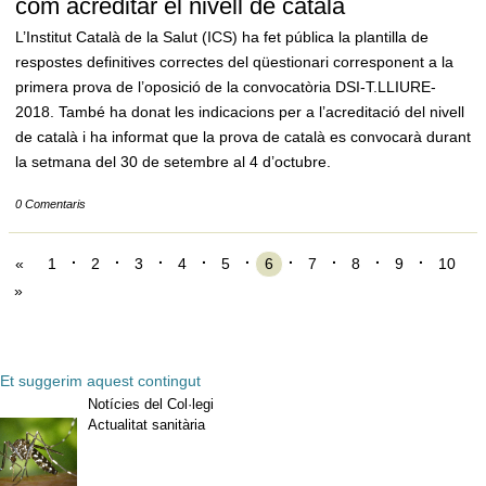
com acreditar el nivell de català
L’Institut Català de la Salut (ICS) ha fet pública la plantilla de
respostes definitives correctes del qüestionari corresponent a la
primera prova de l’oposició de la convocatòria DSI-T.LLIURE-
2018. També ha donat les indicacions per a l’acreditació del nivell
de català i ha informat que la prova de català es convocarà durant
la setmana del 30 de setembre al 4 d’octubre.
0 Comentaris
«
1
2
3
4
5
6
7
8
9
10
»
Et suggerim aquest contingut
Notícies del Col·legi
Actualitat sanitària