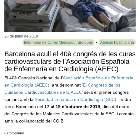
26 de juliol de
2019
Infermeria de Cures Medicoquirúrgiques
Atenció hospitalària
Barcelona acull el 40è congrés de les cures
cardiovasculars de l’Asociación Española
de Enfermería en Cardiología (AEEC)
El 40è Congrés Nacional de l’
Asociación Española de Enfermería
en Cardiología (AEEC)
, ara denominat ‘
El Congreso de los
Cuidados Cardiovasculares de la AEEC
’ serà el primer congrés
conjunt amb la
Sociedad Española de Cardiología (SEC)
. Tindrà
lloc a Barcelona del
17 al 19 d'octubre de 2019
, dins del marc
del Congrés de les Malalties Cardiovasculars de la SEC, i compta
amb la col·laboració del COIB.
0 Comentaris