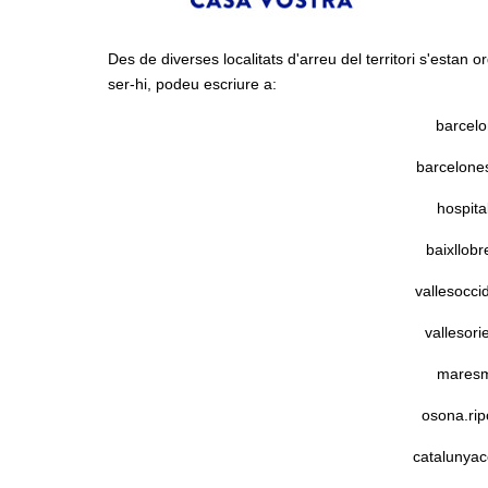
Des de diverses localitats d'arreu del territori s'estan
ser-hi, podeu escriure a:
barcel
barcelone
hospit
baixllob
vallesocc
vallesor
maresm
osona.ri
catalunyac