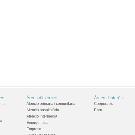
res
Àrees d'exercici
Àrees d'interès
 les
Atenció primària i comunitària
Cooperació
Atenció hospitalària
Ètica
Atenció intermèdia
al
Emergències
Empresa