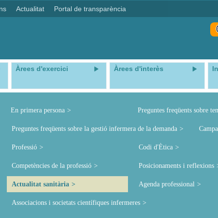
ns
Actualitat
Portal de transparència
Àrees d'exercici
Àrees d'interès
I
En primera persona
Preguntes freqüents sobre te
Preguntes freqüents sobre la gestió infermera de la demanda
Campa
Professió
Codi d'Ètica
Competències de la professió
Posicionaments i reflexions
Actualitat sanitària
Agenda professional
Associacions i societats científiques infermeres