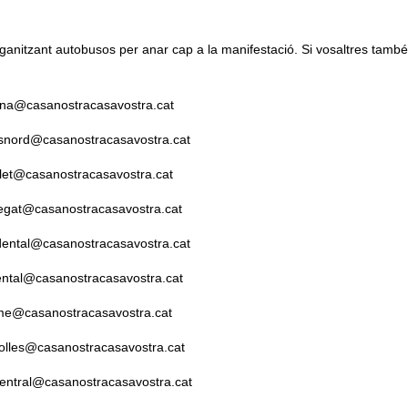
 organitzant autobusos per anar cap a la manifestació. Si vosaltres tamb
ona@casanostracasavostra.cat
snord@casanostracasavostra.cat
alet@casanostracasavostra.cat
regat@casanostracasavostra.cat
idental@casanostracasavostra.cat
iental@casanostracasavostra.cat
e@casanostracasavostra.cat
polles@casanostracasavostra.cat
entral@casanostracasavostra.cat