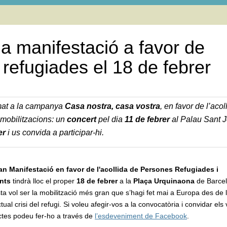
la manifestació a favor de
 refugiades el 18 de febrer
umat a la campanya
Casa nostra, casa vostra
, en favor de l’acol
mobilitzacions: un
concert
pel dia
11 de febrer
al Palau Sant Jo
er
i us convida a participar-hi.
an Manifestació en favor de l'acollida de Persones Refugiades i
ants
tindrà lloc el proper
18 de febrer
a la
Plaça Urquinaona
de Barce
a vol ser la mobilització més gran que s’hagi fet mai a Europa des de l
ctual crisi del refugi. Si voleu afegir-vos a la convocatòria i convidar els
ctes podeu fer-ho a través de
l’esdeveniment de Facebook
.