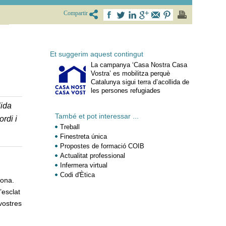
Compartir
Et suggerim aquest contingut
La campanya ‘Casa Nostra Casa
Vostra’ es mobilitza perquè
Catalunya sigui terra d’acollida de
les persones refugiades
lida
També et pot interessar ...
rdi i
Treball
Finestreta única
Propostes de formació COIB
Actualitat professional
Infermera virtual
Codi d'Ètica
lona.
’esclat
 vostres