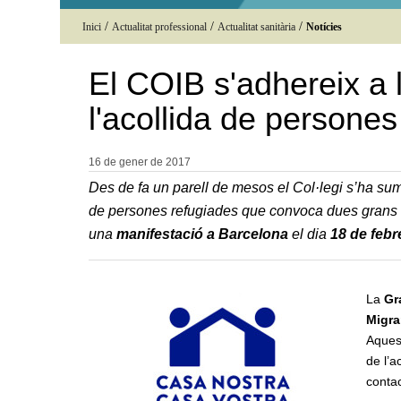
/
/
/
Inici
Actualitat professional
Actualitat sanitària
Notícies
El COIB s'adhereix a 
l'acollida de persones
16 de gener de
2017
Des de fa un parell de mesos el Col·legi s’ha s
de persones refugiades que convoca dues grans 
una
manifestació a Barcelona
el dia
18 de febr
La
Gr
Migr
Aquest
de l’a
conta