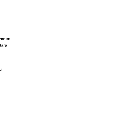
rer
en
ptarà
u