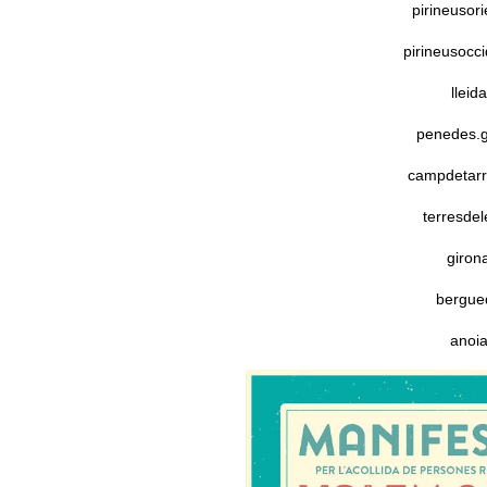
pirineusor
pirineusocc
llei
penedes.g
campdetarr
terresde
giron
bergue
anoi