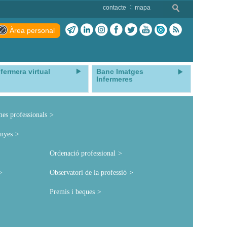
contacte
mapa
Àrea personal
nfermera virtual
Banc Imatges
Infermeres
mes professionals
nyes
Ordenació professional
Observatori de la professió
Premis i beques