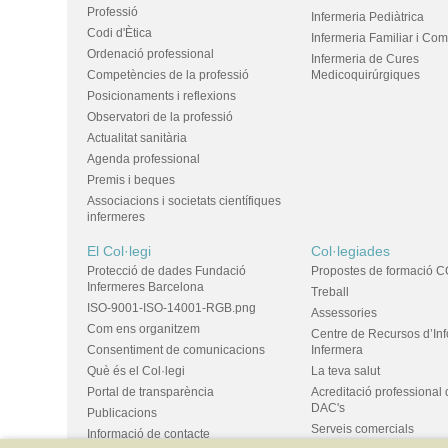
Professió
Infermeria Pediàtrica
Codi d'Ètica
Infermeria Familiar i Com
Ordenació professional
Infermeria de Cures
Competències de la professió
Medicoquirúrgiques
Posicionaments i reflexions
Observatori de la professió
Actualitat sanitària
Agenda professional
Premis i beques
Associacions i societats científiques
infermeres
El Col·legi
Col·legiades
Protecció de dades Fundació
Propostes de formació C
Infermeres Barcelona
Treball
ISO-9001-ISO-14001-RGB.png
Assessories
Com ens organitzem
Centre de Recursos d’In
Consentiment de comunicacions
Infermera
Què és el Col·legi
La teva salut
Portal de transparència
Acreditació professional 
DAC's
Publicacions
Serveis comercials
Informació de contacte