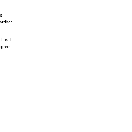
st
arribar
ltural
signar