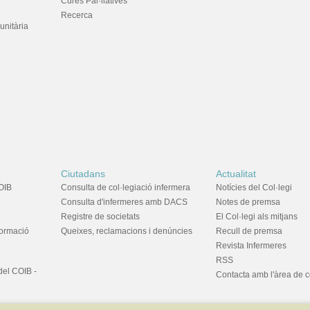
Cures Pal·liatives
Recerca
unitària
Ciutadans
Actualitat
OIB
Consulta de col·legiació infermera
Notícies del Col·legi
Consulta d'infermeres amb DACS
Notes de premsa
Registre de societats
El Col·legi als mitjans
formació
Queixes, reclamacions i denúncies
Recull de premsa
Revista Infermeres
RSS
del COIB -
Contacta amb l'àrea de 