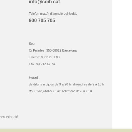
info@coib.cat
Telèfon gratuït d'atenció col·legial:
900 705 705
Seu:
C/ Pujades, 350 08019 Barcelona
Telèfon: 93 212 81 08
Fax: 93 212 47 74
Horari:
de dilluns a dijous de 9 a 20 h i divendres de 9 a 15 h
del 13 de juliol al 15 de setembre de 8 a 15 h
comunicació