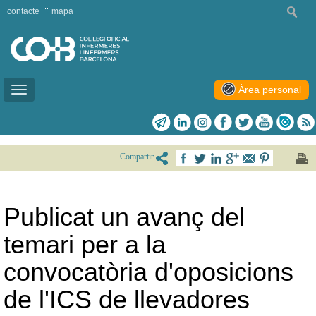
contacte
mapa
Àrea personal
Toggle
navigation
Compartir
Publicat un avanç del
temari per a la
convocatòria d'oposicions
de l'ICS de llevadores