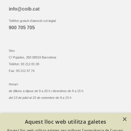
info@coib.cat
Telèfon gratuït d'atenció col·legial:
900 705 705
Seu:
C/ Pujades, 350 08019 Barcelona
Telèfon: 93 212 81 08
Fax: 93 212 47 74
Horari:
de dilluns a dijous de 9 a 20 h i divendres de 9 a 15 h
del 13 de juliol al 15 de setembre de 8 a 15 h
×
Aquest lloc web utilitza galetes
© Col·legi Oficial Infermeres i Infermers de Barcelona
Aquest lloc web utilitza galetes per millorar l'experiència de l'usuari.