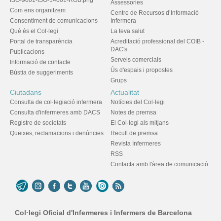
Assessories
Com ens organitzem
Centre de Recursos d’Informació
Consentiment de comunicacions
Infermera
Què és el Col·legi
La teva salut
Portal de transparència
Acreditació professional del COIB -
DAC's
Publicacions
Serveis comercials
Informació de contacte
Ús d'espais i propostes
Bústia de suggeriments
Grups
Ciutadans
Actualitat
Consulta de col·legiació infermera
Notícies del Col·legi
Consulta d'infermeres amb DACS
Notes de premsa
Registre de societats
El Col·legi als mitjans
Queixes, reclamacions i denúncies
Recull de premsa
Revista Infermeres
RSS
Contacta amb l'àrea de comunicació
Col·legi Oficial d'Infermeres i Infermers de Barcelona