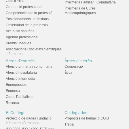
Codi d'Ètica
Infermeria Familiar i Comunitària
Ordenació professional
Infermeria de Cures
Competències de la professió
Medicoquirúrgiques
Posicionaments i reflexions
Observatori de la professió
Actualitat sanitària
Agenda professional
Premis i beques
Associacions i societats científiques
infermeres
Àrees d'exercici
Àrees d'interès
Atenció primària i comunitària
Cooperació
Atenció hospitalària
Ètica
Atenció intermèdia
Emergències
Empresa
Cures Pal·liatives
Recerca
El Col·legi
Col·legiades
Protecció de dades Fundació
Propostes de formació COIB
Infermeres Barcelona
Treball
ISO-9001-ISO-14001-RGB.png