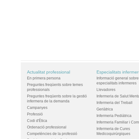
Actualitat professional
Especialitats inferme
En primera persona
Informació general sobre
especialitats infermeres
Preguntes freqüents sobre temes
professionals
Llevadores
Preguntes freqüents sobre la gestió
Infermeria de Salut Ment
infermera de la demanda
Infermeria del Treball
Campanyes
Geriàtrica
Professió
Infermeria Pediàtrica
Codi d'Ètica
Infermeria Familiar i Com
Ordenació professional
Infermeria de Cures
Competències de la professió
Medicoquirúrgiques