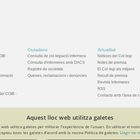
Ciutadans
Actualitat
OIB
Consulta de col·legiació infermera
Notícies del Col·legi
Consulta d'infermeres amb DACS
Notes de premsa
Registre de societats
El Col·legi als mitjans
formació
Queixes, reclamacions i denúncies
Recull de premsa
Revista Infermeres
RSS
del COIB -
Contacta amb l'àrea de 
Aquest lloc web utilitza galetes
 web utilitza galetes per millorar l'experiència de l'usuari. En utilitzar el nost
cepteu totes les galetes d’acord amb la nostra Política de galetes.
Llegir-ne 
privacitat
Política de cookies
Avís legal
Política de protecció de dades