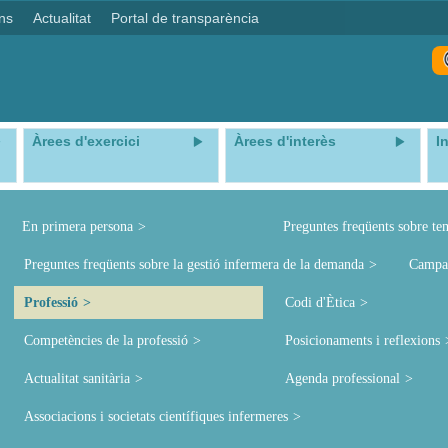
ns
Actualitat
Portal de transparència
Àrees d'exercici
Àrees d'interès
I
En primera persona
Preguntes freqüents sobre te
Preguntes freqüents sobre la gestió infermera de la demanda
Campa
Professió
Codi d'Ètica
Competències de la professió
Posicionaments i reflexions
Actualitat sanitària
Agenda professional
Associacions i societats científiques infermeres