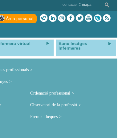
contacte
mapa
Àrea personal
nfermera virtual
Banc Imatges
Infermeres
mes professionals
nyes
Ordenació professional
Observatori de la professió
Premis i beques