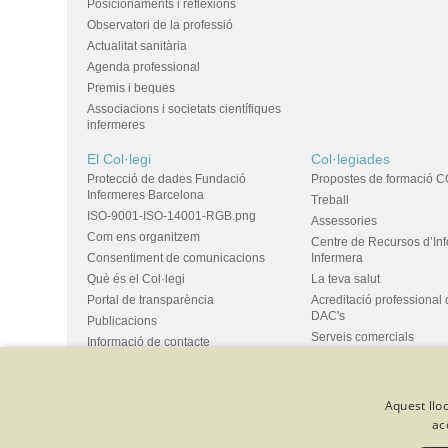
Posicionaments i reflexions
Observatori de la professió
Actualitat sanitària
Agenda professional
Premis i beques
Associacions i societats científiques
infermeres
El Col·legi
Col·legiades
Protecció de dades Fundació
Propostes de formació C
Infermeres Barcelona
Treball
ISO-9001-ISO-14001-RGB.png
Assessories
Com ens organitzem
Centre de Recursos d’In
Consentiment de comunicacions
Infermera
Què és el Col·legi
La teva salut
Portal de transparència
Acreditació professional 
DAC's
Publicacions
Serveis comercials
Informació de contacte
Ús d'espais i propostes
Bústia de suggeriments
Grups
Aquest lloc
ac
© Col·legi Oficial Infermeres i Infermers de Barcelona
Criteris de 