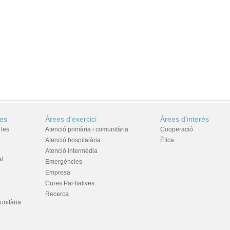
res
Àrees d'exercici
Àrees d'interès
 les
Atenció primària i comunitària
Cooperació
Atenció hospitalària
Ètica
Atenció intermèdia
al
Emergències
Empresa
Cures Pal·liatives
Recerca
unitària