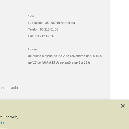
Seu:
C/ Pujades, 350 08019 Barcelona
Telèfon: 93 212 81 08
Fax: 93 212 47 74
Horari:
de dilluns a dijous de 9 a 20 h i divendres de 9 a 15 h
del 13 de juliol al 15 de setembre de 8 a 15 h
comunicació
×
re lloc web,
més