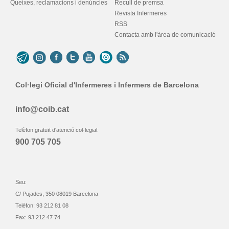
Queixes, reclamacions i denúncies
Recull de premsa
Revista Infermeres
RSS
Contacta amb l'àrea de comunicació
Col·legi Oficial d'Infermeres i Infermers de Barcelona
info@coib.cat
Telèfon gratuït d'atenció col·legial:
900 705 705
Seu:
C/ Pujades, 350 08019 Barcelona
Telèfon: 93 212 81 08
Fax: 93 212 47 74