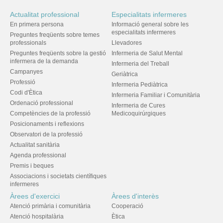
Actualitat professional
Especialitats infermeres
En primera persona
Informació general sobre les
especialitats infermeres
Preguntes freqüents sobre temes
professionals
Llevadores
Preguntes freqüents sobre la gestió
Infermeria de Salut Mental
infermera de la demanda
Infermeria del Treball
Campanyes
Geriàtrica
Professió
Infermeria Pediàtrica
Codi d'Ètica
Infermeria Familiar i Comunitària
Ordenació professional
Infermeria de Cures
Competències de la professió
Medicoquirúrgiques
Posicionaments i reflexions
Observatori de la professió
Actualitat sanitària
Agenda professional
Premis i beques
Associacions i societats científiques
infermeres
Àrees d'exercici
Àrees d'interès
Atenció primària i comunitària
Cooperació
Atenció hospitalària
Ètica