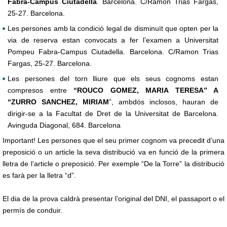
Fabra-Campus Ciutadella
. Barcelona. C/Ramon Trias Fargas,
25-27. Barcelona.
Les persones amb la condició legal de disminuït que opten per la
via de reserva estan convocats a fer l’examen a Universitat
Pompeu Fabra-Campus Ciutadella. Barcelona. C/Ramon Trias
Fargas, 25-27. Barcelona.
Les persones del torn lliure que els seus cognoms estan
compresos entre
“ROUCO GOMEZ, MARIA TERESA” A
“ZURRO SANCHEZ, MIRIAM
”, ambdós inclosos, hauran de
dirigir-se a la Facultat de Dret de la Universitat de Barcelona.
Avinguda Diagonal, 684. Barcelona
Important! Les persones que el seu primer cognom va precedit d’una
preposició o un article la seva distribució va en funció de la primera
lletra de l’article o preposició. Per exemple “De la Torre” la distribució
es farà per la lletra “d”.
El dia de la prova caldrà presentar l’original del DNI, el passaport o el
permís de conduir.