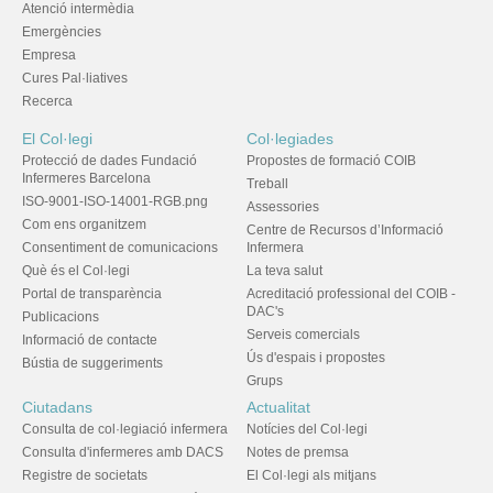
Atenció intermèdia
Emergències
Empresa
Cures Pal·liatives
Recerca
El Col·legi
Col·legiades
Protecció de dades Fundació
Propostes de formació COIB
Infermeres Barcelona
Treball
ISO-9001-ISO-14001-RGB.png
Assessories
Com ens organitzem
Centre de Recursos d’Informació
Consentiment de comunicacions
Infermera
Què és el Col·legi
La teva salut
Portal de transparència
Acreditació professional del COIB -
DAC's
Publicacions
Serveis comercials
Informació de contacte
Ús d'espais i propostes
Bústia de suggeriments
Grups
Ciutadans
Actualitat
Consulta de col·legiació infermera
Notícies del Col·legi
Consulta d'infermeres amb DACS
Notes de premsa
Registre de societats
El Col·legi als mitjans