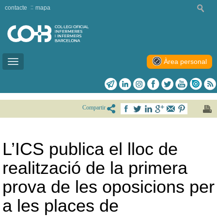
contacte
mapa
Àrea personal
Toggle
navigation
Compartir
L’ICS publica el lloc de
realització de la primera
prova de les oposicions per
a les places de