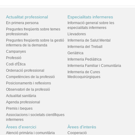
Actualitat professional
Especialitats infermeres
En primera persona
Informació general sobre les
especialitats infermeres
Preguntes freqüents sobre temes
professionals
Llevadores
Preguntes freqüents sobre la gestió
Infermeria de Salut Mental
infermera de la demanda
Infermeria del Treball
Campanyes
Geriàtrica
Professió
Infermeria Pediàtrica
Codi d'Ètica
Infermeria Familiar i Comunitària
Ordenació professional
Infermeria de Cures
Competències de la professió
Medicoquirúrgiques
Posicionaments i reflexions
Observatori de la professió
Actualitat sanitària
Agenda professional
Premis i beques
Associacions i societats científiques
infermeres
Àrees d'exercici
Àrees d'interès
Atenció primària i comunitària
Cooperació