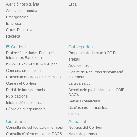
Atenció hospitalària
Ètica
Atenció intermèdia
Emergències
Empresa
Cures Pal·liatives
Recerca
El Col·legi
Col·legiades
Protecció de dades Fundació
Propostes de formació COIB
Infermeres Barcelona
Treball
ISO-9001-ISO-14001-RGB.png
Assessories
Com ens organitzem
Centre de Recursos d’Informació
Consentiment de comunicacions
Infermera
Què és el Col·legi
La teva salut
Portal de transparència
Acreditació professional del COIB -
DAC's
Publicacions
Serveis comercials
Informació de contacte
Ús d'espais i propostes
Bústia de suggeriments
Grups
Ciutadans
Actualitat
Consulta de col·legiació infermera
Notícies del Col·legi
Consulta d'infermeres amb DACS
Notes de premsa