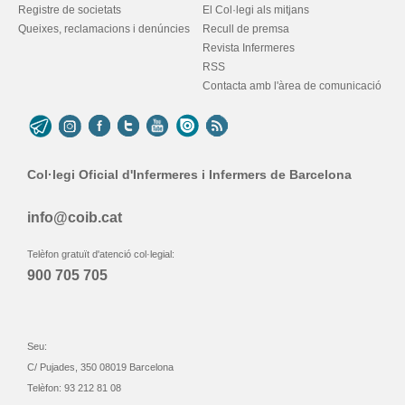
Registre de societats
El Col·legi als mitjans
Queixes, reclamacions i denúncies
Recull de premsa
Revista Infermeres
RSS
Contacta amb l'àrea de comunicació
Col·legi Oficial d'Infermeres i Infermers de Barcelona
info@coib.cat
Telèfon gratuït d'atenció col·legial:
900 705 705
Seu:
C/ Pujades, 350 08019 Barcelona
Telèfon: 93 212 81 08