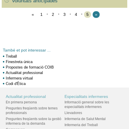
Voluntats anticipades
«
1
2
3
4
5
»
També et pot interessar ...
Treball
Finestreta única
Propostes de formació COIB
Actualitat professional
Infermera virtual
Codi d'Ètica
Actualitat professional
Especialitats infermeres
En primera persona
Informació general sobre les
especialitats infermeres
Preguntes freqüents sobre temes
professionals
Llevadores
Preguntes freqüents sobre la gestió
Infermeria de Salut Mental
infermera de la demanda
Infermeria del Treball