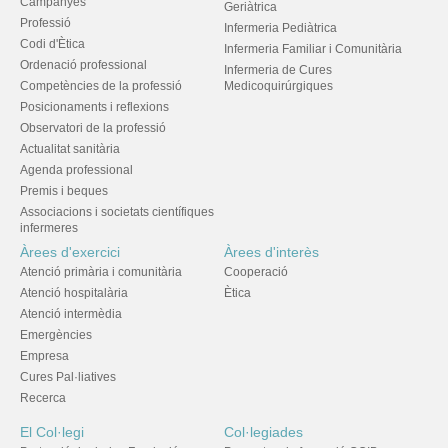
Campanyes
Geriàtrica
Professió
Infermeria Pediàtrica
Codi d'Ètica
Infermeria Familiar i Comunitària
Ordenació professional
Infermeria de Cures
Competències de la professió
Medicoquirúrgiques
Posicionaments i reflexions
Observatori de la professió
Actualitat sanitària
Agenda professional
Premis i beques
Associacions i societats científiques
infermeres
Àrees d'exercici
Àrees d'interès
Atenció primària i comunitària
Cooperació
Atenció hospitalària
Ètica
Atenció intermèdia
Emergències
Empresa
Cures Pal·liatives
Recerca
El Col·legi
Col·legiades