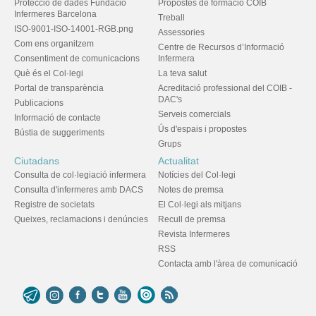
Protecció de dades Fundació
Propostes de formació COIB
Infermeres Barcelona
Treball
ISO-9001-ISO-14001-RGB.png
Assessories
Com ens organitzem
Centre de Recursos d’Informació
Consentiment de comunicacions
Infermera
Què és el Col·legi
La teva salut
Portal de transparència
Acreditació professional del COIB -
DAC's
Publicacions
Serveis comercials
Informació de contacte
Ús d'espais i propostes
Bústia de suggeriments
Grups
Ciutadans
Actualitat
Consulta de col·legiació infermera
Notícies del Col·legi
Consulta d'infermeres amb DACS
Notes de premsa
Registre de societats
El Col·legi als mitjans
Queixes, reclamacions i denúncies
Recull de premsa
Revista Infermeres
RSS
Contacta amb l'àrea de comunicació