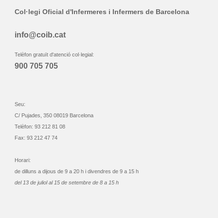
Col·legi Oficial d'Infermeres i Infermers de Barcelona
info@coib.cat
Telèfon gratuït d'atenció col·legial:
900 705 705
Seu:
C/ Pujades, 350 08019 Barcelona
Telèfon: 93 212 81 08
Fax: 93 212 47 74
Horari:
de dilluns a dijous de 9 a 20 h i divendres de 9 a 15 h
del 13 de juliol al 15 de setembre de 8 a 15 h