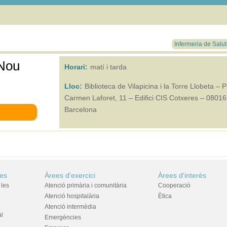
Infermeria de Salu
 Nou
Horari:
matí i tarda
Lloc:
Biblioteca de Vilapicina i la Torre Llobeta – Pl
Carmen Laforet, 11 – Edifici CIS Cotxeres – 08016
Barcelona
res
Àrees d'exercici
Àrees d'interès
 les
Atenció primària i comunitària
Cooperació
Atenció hospitalària
Ètica
Atenció intermèdia
al
Emergències