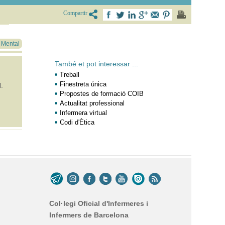
Compartir
t Mental
També et pot interessar ...
Treball
Finestreta única
.
Propostes de formació COIB
Actualitat professional
Infermera virtual
Codi d'Ètica
Col·legi Oficial d'Infermeres i
Infermers de Barcelona