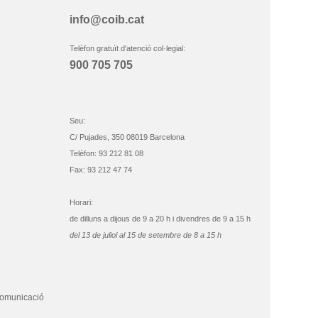
info@coib.cat
Telèfon gratuït d'atenció col·legial:
900 705 705
Seu:
C/ Pujades, 350 08019 Barcelona
Telèfon: 93 212 81 08
Fax: 93 212 47 74
Horari:
de dilluns a dijous de 9 a 20 h i divendres de 9 a 15 h
del 13 de juliol al 15 de setembre de 8 a 15 h
comunicació