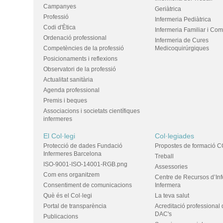
Campanyes
Geriàtrica
Professió
Infermeria Pediàtrica
Codi d'Ètica
Infermeria Familiar i Com
Ordenació professional
Infermeria de Cures
Competències de la professió
Medicoquirúrgiques
Posicionaments i reflexions
Observatori de la professió
Actualitat sanitària
Agenda professional
Premis i beques
Associacions i societats científiques
infermeres
El Col·legi
Col·legiades
Protecció de dades Fundació
Propostes de formació C
Infermeres Barcelona
Treball
ISO-9001-ISO-14001-RGB.png
Assessories
Com ens organitzem
Centre de Recursos d’In
Consentiment de comunicacions
Infermera
Què és el Col·legi
La teva salut
Portal de transparència
Acreditació professional 
DAC's
Publicacions