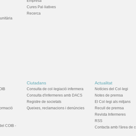
Empresa
Cures Pal·liatives
Recerca
unitària
Ciutadans
Actualitat
OIB
Consulta de col·legiació infermera
Notícies del Col·legi
Consulta d'infermeres amb DACS
Notes de premsa
Registre de societats
El Col·legi als mitjans
formació
Queixes, reclamacions i denúncies
Recull de premsa
Revista Infermeres
RSS
del COIB -
Contacta amb l'àrea de 