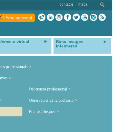
contacte
mapa
Àrea personal
nfermera virtual
Banc Imatges
Infermeres
mes professionals
nyes
Ordenació professional
Observatori de la professió
Premis i beques