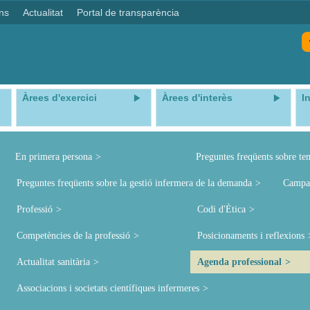
ns
Actualitat
Portal de transparència
Àrees d'exercici
Àrees d'interès
I
En primera persona
Preguntes freqüents sobre te
Preguntes freqüents sobre la gestió infermera de la demanda
Campa
Professió
Codi d'Ètica
Competències de la professió
Posicionaments i reflexions
Actualitat sanitària
Agenda professional
Associacions i societats científiques infermeres