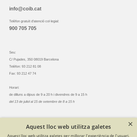
info@coib.cat
Telèfon gratuït d'atenció col·legial:
900 705 705
Seu:
C/ Pujades, 350 08019 Barcelona
Telèfon: 93 212 81 08
Fax: 93 212 47 74
Horari:
de dilluns a dijous de 9 a 20 h i divendres de 9 a 15 h
del 13 de juliol al 15 de setembre de 8 a 15 h
×
Aquest lloc web utilitza galetes
© Col·legi Oficial Infermeres i Infermers de Barcelona
Aquest lloc web utilitza galetes per millorar l'experiència de l'usuari.