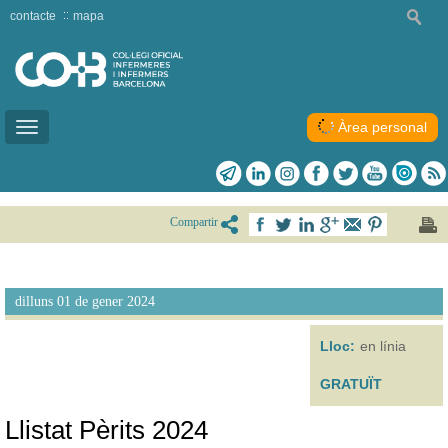
contacte
mapa
Àrea personal
Toggle
navigation
Compartir
dilluns 01 de gener 2024
Lloc:
en línia
GRATUÏT
Llistat Pèrits 2024