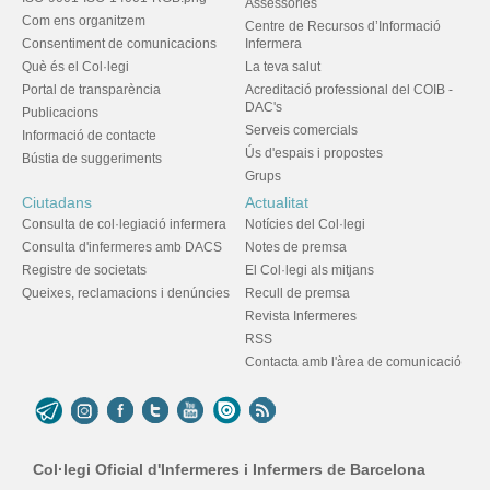
Assessories
Com ens organitzem
Centre de Recursos d’Informació
Consentiment de comunicacions
Infermera
Què és el Col·legi
La teva salut
Portal de transparència
Acreditació professional del COIB -
DAC's
Publicacions
Serveis comercials
Informació de contacte
Ús d'espais i propostes
Bústia de suggeriments
Grups
Ciutadans
Actualitat
Consulta de col·legiació infermera
Notícies del Col·legi
Consulta d'infermeres amb DACS
Notes de premsa
Registre de societats
El Col·legi als mitjans
Queixes, reclamacions i denúncies
Recull de premsa
Revista Infermeres
RSS
Contacta amb l'àrea de comunicació
Col·legi Oficial d'Infermeres i Infermers de Barcelona