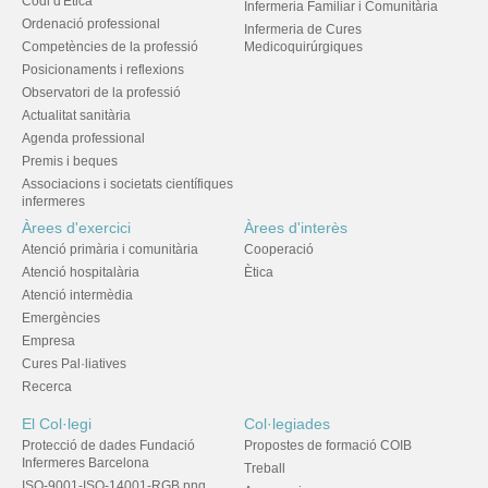
Codi d'Ètica
Infermeria Familiar i Comunitària
Ordenació professional
Infermeria de Cures
Competències de la professió
Medicoquirúrgiques
Posicionaments i reflexions
Observatori de la professió
Actualitat sanitària
Agenda professional
Premis i beques
Associacions i societats científiques
infermeres
Àrees d'exercici
Àrees d'interès
Atenció primària i comunitària
Cooperació
Atenció hospitalària
Ètica
Atenció intermèdia
Emergències
Empresa
Cures Pal·liatives
Recerca
El Col·legi
Col·legiades
Protecció de dades Fundació
Propostes de formació COIB
Infermeres Barcelona
Treball
ISO-9001-ISO-14001-RGB.png