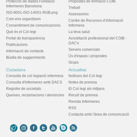
Protecció de dades Fundació
Propostes de formació COIB
Infermeres Barcelona
Treball
ISO-9001-ISO-14001-RGB.png
Assessories
Com ens organitzem
Centre de Recursos d’Informació
Consentiment de comunicacions
Infermera
Què és el Col·legi
La teva salut
Portal de transparència
Acreditació professional del COIB -
DAC's
Publicacions
Serveis comercials
Informació de contacte
Ús d'espais i propostes
Bústia de suggeriments
Grups
Ciutadans
Actualitat
Consulta de col·legiació infermera
Notícies del Col·legi
Consulta d'infermeres amb DACS
Notes de premsa
Registre de societats
El Col·legi als mitjans
Queixes, reclamacions i denúncies
Recull de premsa
Revista Infermeres
RSS
Contacta amb l'àrea de comunicació