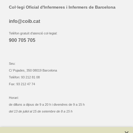
Col·legi Oficial d'Infermeres i Infermers de Barcelona
info@coib.cat
Telèfon gratuït d'atenció col·legial:
900 705 705
Seu:
C/ Pujades, 350 08019 Barcelona
Telèfon: 93 212 81 08
Fax: 93 212 47 74
Horari:
de dilluns a dijous de 9 a 20 h i divendres de 9 a 15 h
del 13 de juliol al 15 de setembre de 8 a 15 h