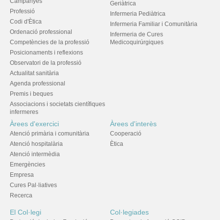
Campanyes
Geriàtrica
Professió
Infermeria Pediàtrica
Codi d'Ètica
Infermeria Familiar i Comunitària
Ordenació professional
Infermeria de Cures
Competències de la professió
Medicoquirúrgiques
Posicionaments i reflexions
Observatori de la professió
Actualitat sanitària
Agenda professional
Premis i beques
Associacions i societats científiques
infermeres
Àrees d'exercici
Àrees d'interès
Atenció primària i comunitària
Cooperació
Atenció hospitalària
Ètica
Atenció intermèdia
Emergències
Empresa
Cures Pal·liatives
Recerca
El Col·legi
Col·legiades