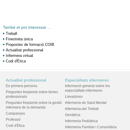
També et pot interessar ...
Treball
Finestreta única
Propostes de formació COIB
Actualitat professional
Infermera virtual
Codi d'Ètica
Actualitat professional
Especialitats infermeres
En primera persona
Informació general sobre les
especialitats infermeres
Preguntes freqüents sobre temes
professionals
Llevadores
Preguntes freqüents sobre la gestió
Infermeria de Salut Mental
infermera de la demanda
Infermeria del Treball
Campanyes
Geriàtrica
Professió
Infermeria Pediàtrica
Codi d'Ètica
Infermeria Familiar i Comunitària