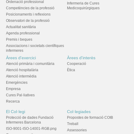
Ordenació professional
Infermeria de Cures
Competències de la professió
Medicoquirúrgiques
Posicionaments i reflexions
Observatori de la professió
Actualitat sanitària
Agenda professional
Premis i beques
Associacions i societats científiques
infermeres
Àrees d'exercici
Àrees d'interès
Atenció primària i comunitària
Cooperació
Atenció hospitalària
Ètica
Atenció intermèdia
Emergències
Empresa
Cures Pal·liatives
Recerca
El Col·legi
Col·legiades
Protecció de dades Fundació
Propostes de formació COIB
Infermeres Barcelona
Treball
ISO-9001-ISO-14001-RGB.png
Assessories