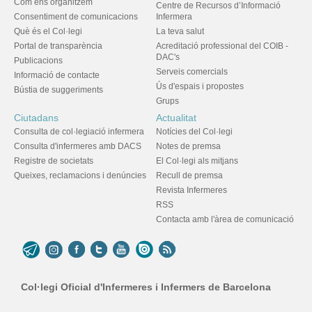
Com ens organitzem
Centre de Recursos d’Informació
Consentiment de comunicacions
Infermera
Què és el Col·legi
La teva salut
Portal de transparència
Acreditació professional del COIB -
DAC's
Publicacions
Serveis comercials
Informació de contacte
Ús d'espais i propostes
Bústia de suggeriments
Grups
Ciutadans
Actualitat
Consulta de col·legiació infermera
Notícies del Col·legi
Consulta d'infermeres amb DACS
Notes de premsa
Registre de societats
El Col·legi als mitjans
Queixes, reclamacions i denúncies
Recull de premsa
Revista Infermeres
RSS
Contacta amb l'àrea de comunicació
Col·legi Oficial d'Infermeres i Infermers de Barcelona