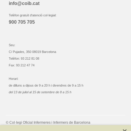
info@coib.cat
Telèfon gratuït d'atenció col·legial:
900 705 705
Seu:
C/ Pujades, 350 08019 Barcelona
Telèfon: 93 212 81 08
Fax: 93 212 47 74
Horari:
de dilluns a dijous de 9 a 20 h i divendres de 9 a 15 h
del 13 de juliol al 15 de setembre de 8 a 15 h
© Col·legi Oficial Infermeres i Infermers de Barcelona
Criteris de privacitat
Política de cookies
Avís legal