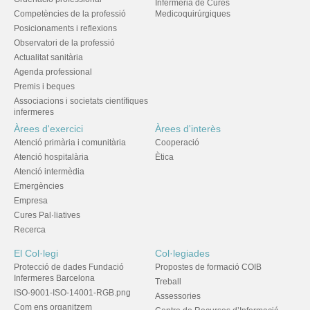
Infermeria de Cures
Competències de la professió
Medicoquirúrgiques
Posicionaments i reflexions
Observatori de la professió
Actualitat sanitària
Agenda professional
Premis i beques
Associacions i societats científiques
infermeres
Àrees d'exercici
Àrees d'interès
Atenció primària i comunitària
Cooperació
Atenció hospitalària
Ètica
Atenció intermèdia
Emergències
Empresa
Cures Pal·liatives
Recerca
El Col·legi
Col·legiades
Protecció de dades Fundació
Propostes de formació COIB
Infermeres Barcelona
Treball
ISO-9001-ISO-14001-RGB.png
Assessories
Com ens organitzem