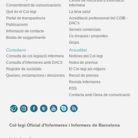
Centre de Recursos d’Informació
Consentiment de comunicacions
Infermera
Què és el Col·legi
La teva salut
Portal de transparència
Acreditació professional del COIB -
DAC's
Publicacions
Serveis comercials
Informació de contacte
Ús d'espais i propostes
Bústia de suggeriments
Grups
Ciutadans
Actualitat
Consulta de col·legiació infermera
Notícies del Col·legi
Consulta d'infermeres amb DACS
Notes de premsa
Registre de societats
El Col·legi als mitjans
Queixes, reclamacions i denúncies
Recull de premsa
Revista Infermeres
RSS
Contacta amb l'àrea de comunicació
Col·legi Oficial d'Infermeres i Infermers de Barcelona