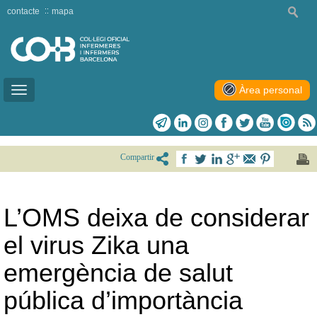
contacte
mapa
Àrea personal
Toggle
navigation
Compartir
L’OMS deixa de considerar
el virus Zika una
emergència de salut
pública d’importància