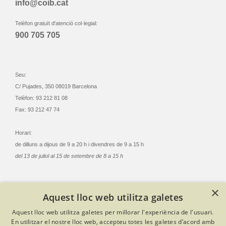
info@coib.cat
Telèfon gratuït d'atenció col·legial:
900 705 705
Seu:
C/ Pujades, 350 08019 Barcelona
Telèfon: 93 212 81 08
Fax: 93 212 47 74
Horari:
de dilluns a dijous de 9 a 20 h i divendres de 9 a 15 h
del 13 de juliol al 15 de setembre de 8 a 15 h
×
Aquest lloc web utilitza galetes
© Col·legi Oficial Infermeres i Infermers de Barcelona
Aquest lloc web utilitza galetes per millorar l'experiència de l'usuari.
Criteris de privacitat
Política de cookies
Avís legal
En utilitzar el nostre lloc web, accepteu totes les galetes d’acord amb