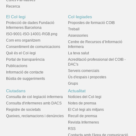
Cures Pal·liatives
Recerca
El Col·legi
Col·legiades
Protecció de dades Fundació
Propostes de formació COIB
Infermeres Barcelona
Treball
ISO-9001-ISO-14001-RGB.png
Assessories
Com ens organitzem
Centre de Recursos d’Informació
Consentiment de comunicacions
Infermera
Què és el Col·legi
La teva salut
Portal de transparència
Acreditació professional del COIB -
DAC's
Publicacions
Serveis comercials
Informació de contacte
Ús d'espais i propostes
Bústia de suggeriments
Grups
Ciutadans
Actualitat
Consulta de col·legiació infermera
Notícies del Col·legi
Consulta d'infermeres amb DACS
Notes de premsa
Registre de societats
El Col·legi als mitjans
Queixes, reclamacions i denúncies
Recull de premsa
Revista Infermeres
RSS
Contacta amb l'àrea de comunicació