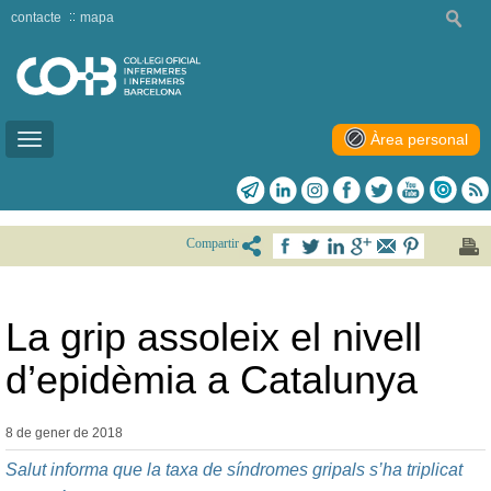
contacte
mapa
Àrea personal
Toggle
navigation
Compartir
La grip assoleix el nivell
d’epidèmia a Catalunya
8 de gener de
2018
Salut informa que la taxa de síndromes gripals s’ha triplicat