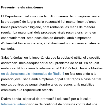
Prevenir-ne els símptomes
El Departament informa que la millor manera de protegir-se i evitar
la propagació de la grip és la vacunació i el manteniment d’unes
bones pràctiques d'higiene, com rentar-se les mans de manera
regular. La major part dels processos virals respiratoris remeten
espontàniament, amb pocs dies de durada i amb símptomes
d’intensitat lleu o moderada, i habitualment no requereixen atenció
sanitària.
Salut fa èmfasi en la importància que la població utilitzi el dispositiu
assistencial més adequat per al seu problema de salut. En aquest
mateix sentit ho afirma la infermera del CAP Pallejà, Jessica Morillas,
en declaracions als informatius de Ràdio 4
on feia una crida a la
població jove i sana amb símptoma gripal a fer repòs a casa per tal
que als centres es pugui atendre a les persones amb malalties
cròniques que requereixen atenció.
D’altra banda, el portal de promoció i educació per a la salut
Infermera virtual
disposa de contingut de consulta contrastat i de