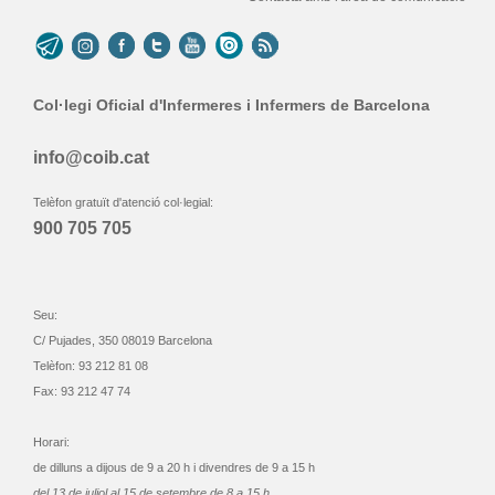
Col·legi Oficial d'Infermeres i Infermers de Barcelona
info@coib.cat
Telèfon gratuït d'atenció col·legial:
900 705 705
Seu:
C/ Pujades, 350 08019 Barcelona
Telèfon: 93 212 81 08
Fax: 93 212 47 74
Horari:
de dilluns a dijous de 9 a 20 h i divendres de 9 a 15 h
del 13 de juliol al 15 de setembre de 8 a 15 h