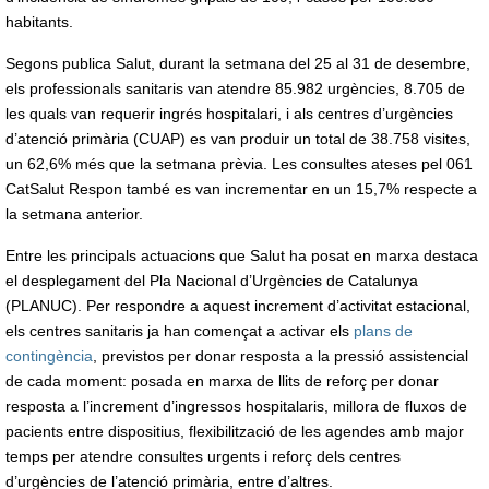
habitants.
Segons publica Salut, durant la setmana del 25 al 31 de desembre,
els professionals sanitaris van atendre 85.982 urgències, 8.705 de
les quals van requerir ingrés hospitalari, i als centres d’urgències
d’atenció primària (CUAP) es van produir un total de 38.758 visites,
un 62,6% més que la setmana prèvia. Les consultes ateses pel 061
CatSalut Respon també es van incrementar en un 15,7% respecte a
la setmana anterior.
Entre les principals actuacions que Salut ha posat en marxa destaca
el desplegament del Pla Nacional d’Urgències de Catalunya
(PLANUC). Per respondre a aquest increment d’activitat estacional,
els centres sanitaris ja han començat a activar els
plans de
contingència
, previstos per donar resposta a la pressió assistencial
de cada moment: posada en marxa de llits de reforç per donar
resposta a l’increment d’ingressos hospitalaris, millora de fluxos de
pacients entre dispositius, flexibilització de les agendes amb major
temps per atendre consultes urgents i reforç dels centres
d’urgències de l’atenció primària, entre d’altres.