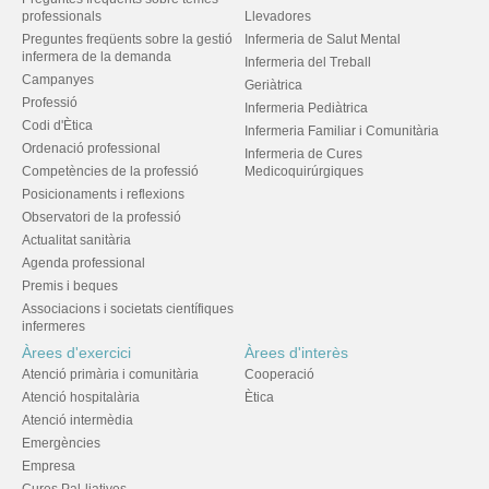
professionals
Llevadores
Preguntes freqüents sobre la gestió
Infermeria de Salut Mental
infermera de la demanda
Infermeria del Treball
Campanyes
Geriàtrica
Professió
Infermeria Pediàtrica
Codi d'Ètica
Infermeria Familiar i Comunitària
Ordenació professional
Infermeria de Cures
Competències de la professió
Medicoquirúrgiques
Posicionaments i reflexions
Observatori de la professió
Actualitat sanitària
Agenda professional
Premis i beques
Associacions i societats científiques
infermeres
Àrees d'exercici
Àrees d'interès
Atenció primària i comunitària
Cooperació
Atenció hospitalària
Ètica
Atenció intermèdia
Emergències
Empresa