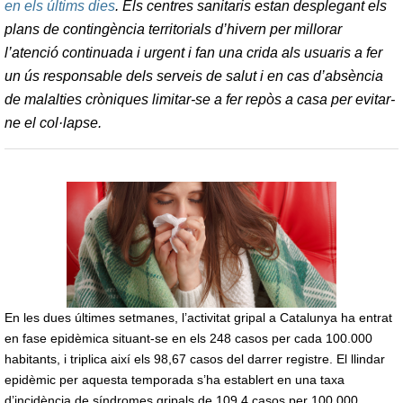
en els últims dies
. Els centres sanitaris estan desplegant els
plans de contingència territorials d’hivern per millorar
l’atenció continuada i urgent i fan una crida als usuaris a fer
un ús responsable dels serveis de salut i en cas d’absència
de malalties cròniques limitar-se a fer repòs a casa per evitar-
ne el col·lapse.
En les dues últimes setmanes, l’activitat gripal a Catalunya ha entrat
en fase epidèmica situant-se en els 248 casos per cada 100.000
habitants, i triplica així els 98,67 casos del darrer registre. El llindar
epidèmic per aquesta temporada s’ha establert en una taxa
d’incidència de síndromes gripals de 109,4 casos per 100.000