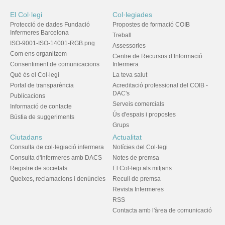
El Col·legi
Col·legiades
Protecció de dades Fundació
Propostes de formació COIB
Infermeres Barcelona
Treball
ISO-9001-ISO-14001-RGB.png
Assessories
Com ens organitzem
Centre de Recursos d’Informació
Consentiment de comunicacions
Infermera
Què és el Col·legi
La teva salut
Portal de transparència
Acreditació professional del COIB -
DAC's
Publicacions
Serveis comercials
Informació de contacte
Ús d'espais i propostes
Bústia de suggeriments
Grups
Ciutadans
Actualitat
Consulta de col·legiació infermera
Notícies del Col·legi
Consulta d'infermeres amb DACS
Notes de premsa
Registre de societats
El Col·legi als mitjans
Queixes, reclamacions i denúncies
Recull de premsa
Revista Infermeres
RSS
Contacta amb l'àrea de comunicació