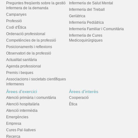
Preguntes freqüents sobre la gestió
Infermeria de Salut Mental
infermera de la demanda
Infermeria del Treball
Campanyes
Geriàtrica
Professió
Infermeria Pediàtrica
Codi d'Ètica
Infermeria Familiar i Comunitària
Ordenació professional
Infermeria de Cures
Competències de la professió
Medicoquirúrgiques
Posicionaments i reflexions
Observatori de la professió
Actualitat sanitària
Agenda professional
Premis i beques
Associacions i societats científiques
infermeres
Àrees d'exercici
Àrees d'interès
Atenció primària i comunitària
Cooperació
Atenció hospitalària
Ètica
Atenció intermèdia
Emergències
Empresa
Cures Pal·liatives
Recerca