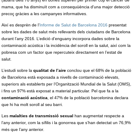
(abans dels 70 anys) en dones superen per primer cop el càncer de
mama, que ha disminuït com a consequüència d'una major detecció
precoç gràcies a les campanyes informatives.
Així es desprèn de l’
Informe de Salut de Barcelona 2016
presentat
sobre les dades de salut més rellevants dels ciutadans de Barcelona
durant l’any 2016. L’edició d’enguany incorpora dades sobre la
contaminació acústica i la incidència del soroll en la salut, així com la
pobresa com un factor que repercuteix directament en l’estat de
salut.
L’estudi sobre la
qualitat de l’aire
conclou que el 68% de la població
de Barcelona està exposada a nivells de contaminació elevats,
superiors als establerts per l’Organització Mundial de la Salut (OMS),
i fins un 97% està exposat a material particular. Pel que fa a la
contaminació acústica
, el 47% de la població barcelonina declara
que hi ha molt soroll al seu barri.
Les
malalties de transmissió sexual
han augmentat respecte a
l’any anterior, com la sífilis i la gonorrea que s’han detectat un 76,9%
més que l’any anterior.