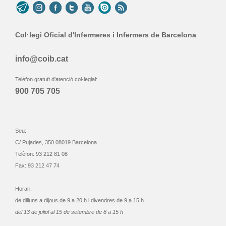
Col·legi Oficial d'Infermeres i Infermers de Barcelona
info@coib.cat
Telèfon gratuït d'atenció col·legial:
900 705 705
Seu:
C/ Pujades, 350 08019 Barcelona
Telèfon: 93 212 81 08
Fax: 93 212 47 74
Horari:
de dilluns a dijous de 9 a 20 h i divendres de 9 a 15 h
del 13 de juliol al 15 de setembre de 8 a 15 h