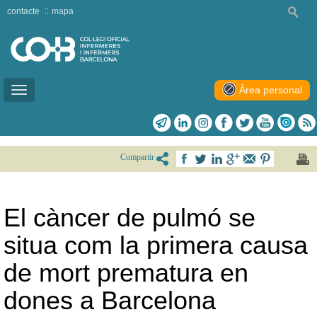
contacte
mapa
Àrea personal
Toggle
navigation
Compartir
El càncer de pulmó se
situa com la primera causa
de mort prematura en
dones a Barcelona