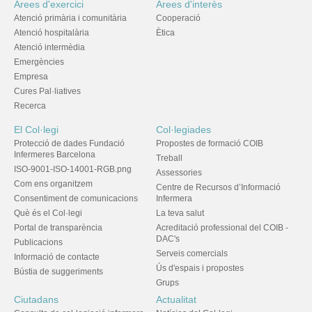
Àrees d'exercici
Àrees d'interès
Atenció primària i comunitària
Cooperació
Atenció hospitalària
Ètica
Atenció intermèdia
Emergències
Empresa
Cures Pal·liatives
Recerca
El Col·legi
Col·legiades
Protecció de dades Fundació
Propostes de formació COIB
Infermeres Barcelona
Treball
ISO-9001-ISO-14001-RGB.png
Assessories
Com ens organitzem
Centre de Recursos d’Informació
Consentiment de comunicacions
Infermera
Què és el Col·legi
La teva salut
Portal de transparència
Acreditació professional del COIB -
DAC's
Publicacions
Serveis comercials
Informació de contacte
Ús d'espais i propostes
Bústia de suggeriments
Grups
Ciutadans
Actualitat