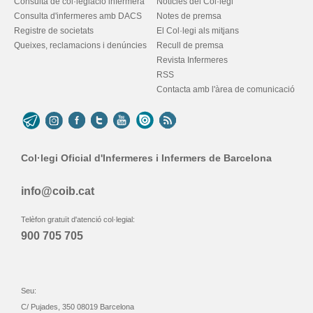
Consulta de col·legiació infermera
Notícies del Col·legi
Consulta d'infermeres amb DACS
Notes de premsa
Registre de societats
El Col·legi als mitjans
Queixes, reclamacions i denúncies
Recull de premsa
Revista Infermeres
RSS
Contacta amb l'àrea de comunicació
Col·legi Oficial d'Infermeres i Infermers de Barcelona
info@coib.cat
Telèfon gratuït d'atenció col·legial:
900 705 705
Seu:
C/ Pujades, 350 08019 Barcelona