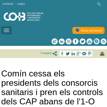
contacte
mapa
Àrea personal
Toggle
navigation
Compartir
Comín cessa els
presidents dels consorcis
sanitaris i pren els controls
dels CAP abans de l'1-O