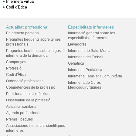
Infermera virtual
Codi d'Ètica
Actualitat professional
Especialitats infermeres
En primera persona
Informació general sobre les
especialitats infermeres
Preguntes freqüents sobre temes
professionals
Llevadores
Preguntes freqüents sobre la gestió
Infermeria de Salut Mental
infermera de la demanda
Infermeria del Treball
Campanyes
Geriàtrica
Professió
Infermeria Pediàtrica
Codi d'Ètica
Infermeria Familiar i Comunitària
Ordenació professional
Infermeria de Cures
Competències de la professió
Medicoquirúrgiques
Posicionaments i reflexions
Observatori de la professió
Actualitat sanitària
Agenda professional
Premis i beques
Associacions i societats científiques
infermeres