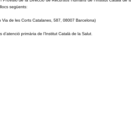
 i Provisió de la Direcció de Recursos Humans de l’Institut Català de la
llocs següents:
ran Via de les Corts Catalanes, 587, 08007 Barcelona)
ts d’atenció primària de l’Institut Català de la Salut.