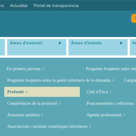
ns
Actualitat
Portal de transparència
Àrees d'exercici
Àrees d'interès
I
En primera persona
Preguntes freqüents sobre te
Preguntes freqüents sobre la gestió infermera de la demanda
Campa
Professió
Codi d'Ètica
Competències de la professió
Posicionaments i reflexions
Actualitat sanitària
Agenda professional
Associacions i societats científiques infermeres