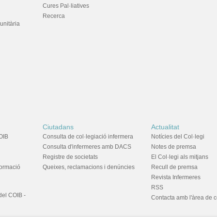
Cures Pal·liatives
Recerca
unitària
Ciutadans
Actualitat
OIB
Consulta de col·legiació infermera
Notícies del Col·legi
Consulta d'infermeres amb DACS
Notes de premsa
Registre de societats
El Col·legi als mitjans
formació
Queixes, reclamacions i denúncies
Recull de premsa
Revista Infermeres
RSS
del COIB -
Contacta amb l'àrea de 