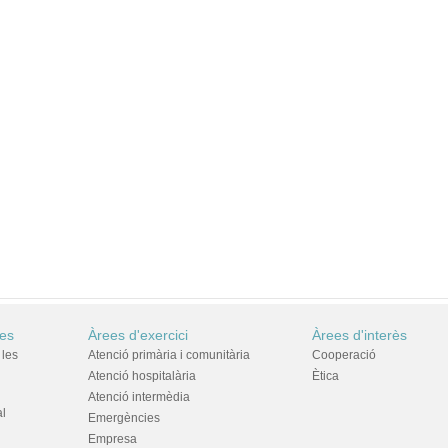
res
Àrees d'exercici
Àrees d'interès
 les
Atenció primària i comunitària
Cooperació
Atenció hospitalària
Ètica
Atenció intermèdia
al
Emergències
Empresa