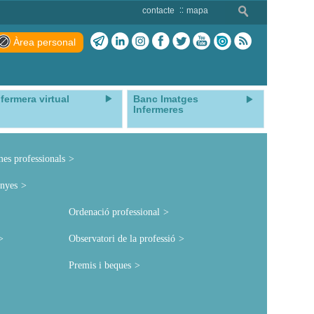
contacte
mapa
Àrea personal
nfermera virtual
Banc Imatges
Infermeres
mes professionals
nyes
Ordenació professional
Observatori de la professió
Premis i beques