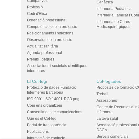
Campanyes
Geriàtrica
Professió
Infermeria Pediàtrica
Codi d'Ètica
Infermeria Familiar i Com
Ordenació professional
Infermeria de Cures
Competències de la professió
Medicoquirúrgiques
Posicionaments i reflexions
Observatori de la professió
Actualitat sanitària
Agenda professional
Premis i beques
Associacions i societats científiques
infermeres
El Col·legi
Col·legiades
Protecció de dades Fundació
Propostes de formació C
Infermeres Barcelona
Treball
ISO-9001-ISO-14001-RGB.png
Assessories
Com ens organitzem
Centre de Recursos d’In
Consentiment de comunicacions
Infermera
Què és el Col·legi
La teva salut
Portal de transparència
Acreditació professional 
DAC's
Publicacions
Serveis comercials
Informació de contacte