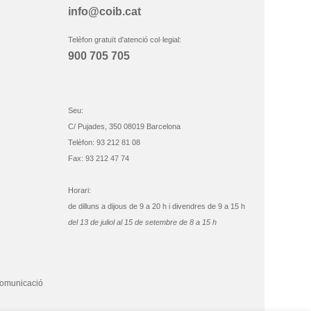
info@coib.cat
Telèfon gratuït d'atenció col·legial:
900 705 705
Seu:
C/ Pujades, 350 08019 Barcelona
Telèfon: 93 212 81 08
Fax: 93 212 47 74
Horari:
de dilluns a dijous de 9 a 20 h i divendres de 9 a 15 h
del 13 de juliol al 15 de setembre de 8 a 15 h
comunicació