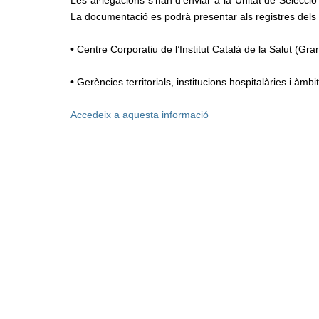
Les al·legacions s’han d’enviar a la Unitat de Selecció
La documentació es podrà presentar als registres dels 
• Centre Corporatiu de l’Institut Català de la Salut (G
• Gerències territorials, institucions hospitalàries i àmbi
Accedeix a aquesta informació