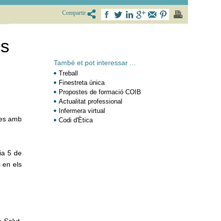
Compartir
es
També et pot interessar ...
Treball
Finestreta única
Propostes de formació COIB
Actualitat professional
Infermera virtual
eres amb
Codi d'Ètica
dia 5 de
 en els