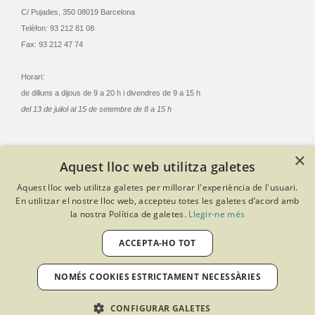
C/ Pujades, 350 08019 Barcelona
Telèfon: 93 212 81 08
Fax: 93 212 47 74
Horari:
de dilluns a dijous de 9 a 20 h i divendres de 9 a 15 h
del 13 de juliol al 15 de setembre de 8 a 15 h
×
Aquest lloc web utilitza galetes
© Col·legi Oficial Infermeres i Infermers de Barcelona
Aquest lloc web utilitza galetes per millorar l'experiència de l'usuari.
Criteris de privacitat
Política de cookies
Avís legal
En utilitzar el nostre lloc web, accepteu totes les galetes d’acord amb
Política de protecció de dades
Política de qualitat
la nostra Política de galetes.
Llegir-ne més
Canal de denúncies
Desenvolupat amb Softeng Portal Builder
ACCEPTA-HO TOT
NOMÉS COOKIES ESTRICTAMENT NECESSÀRIES
CONFIGURAR GALETES