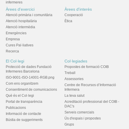
infermeres
Àrees d'exercici
Àrees d'interès
Atenció primària i comunitària
Cooperació
Atenció hospitalària
Ètica
Atenció intermèdia
Emergències
Empresa
Cures Pal·liatives
Recerca
El Col·legi
Col·legiades
Protecció de dades Fundació
Propostes de formació COIB
Infermeres Barcelona
Treball
ISO-9001-ISO-14001-RGB.png
Assessories
Com ens organitzem
Centre de Recursos d’Informació
Consentiment de comunicacions
Infermera
Què és el Col·legi
La teva salut
Portal de transparència
Acreditació professional del COIB -
DAC's
Publicacions
Serveis comercials
Informació de contacte
Ús d'espais i propostes
Bústia de suggeriments
Grups