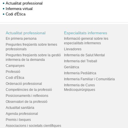
Actualitat professional
Infermera virtual
Codi d'Ètica
Actualitat professional
Especialitats infermeres
En primera persona
Informació general sobre les
especialitats infermeres
Preguntes freqüents sobre temes
professionals
Llevadores
Preguntes freqüents sobre la gestió
Infermeria de Salut Mental
infermera de la demanda
Infermeria del Treball
Campanyes
Geriàtrica
Professió
Infermeria Pediàtrica
Codi d'Ètica
Infermeria Familiar i Comunitària
Ordenació professional
Infermeria de Cures
Competències de la professió
Medicoquirúrgiques
Posicionaments i reflexions
Observatori de la professió
Actualitat sanitària
Agenda professional
Premis i beques
Associacions i societats científiques