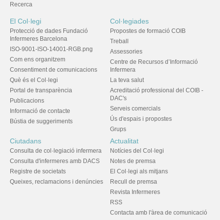
Recerca
El Col·legi
Col·legiades
Protecció de dades Fundació
Propostes de formació COIB
Infermeres Barcelona
Treball
ISO-9001-ISO-14001-RGB.png
Assessories
Com ens organitzem
Centre de Recursos d’Informació
Consentiment de comunicacions
Infermera
Què és el Col·legi
La teva salut
Portal de transparència
Acreditació professional del COIB -
DAC's
Publicacions
Serveis comercials
Informació de contacte
Ús d'espais i propostes
Bústia de suggeriments
Grups
Ciutadans
Actualitat
Consulta de col·legiació infermera
Notícies del Col·legi
Consulta d'infermeres amb DACS
Notes de premsa
Registre de societats
El Col·legi als mitjans
Queixes, reclamacions i denúncies
Recull de premsa
Revista Infermeres
RSS
Contacta amb l'àrea de comunicació