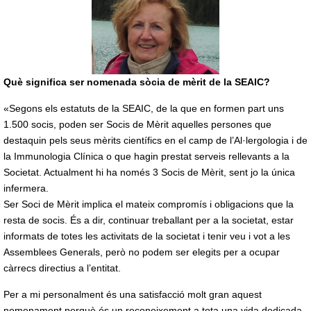
Què significa ser nomenada sòcia de mèrit de la SEAIC?
«Segons els estatuts de la SEAIC, de la que en formen part uns
1.500 socis, poden ser Socis de Mèrit aquelles persones que
destaquin pels seus mèrits científics en el camp de l’Al·lergologia i de
la Immunologia Clínica o que hagin prestat serveis rellevants a la
Societat. Actualment hi ha només 3 Socis de Mèrit, sent jo la única
infermera.
Ser Soci de Mèrit implica el mateix compromís i obligacions que la
resta de socis. És a dir, continuar treballant per a la societat, estar
informats de totes les activitats de la societat i tenir veu i vot a les
Assemblees Generals, però no podem ser elegits per a ocupar
càrrecs directius a l’entitat.
Per a mi personalment és una satisfacció molt gran aquest
nomenament perquè és un reconeixement a tota una vida dedicada