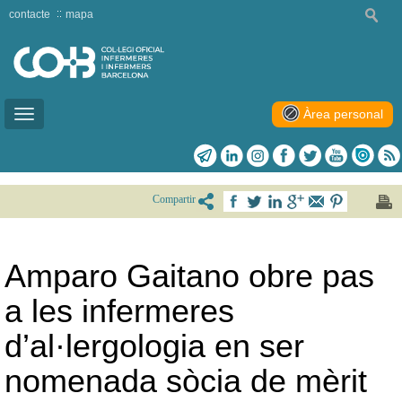
contacte
mapa
Àrea personal
Toggle
navigation
Compartir
Amparo Gaitano obre pas
a les infermeres
d’al·lergologia en ser
nomenada sòcia de mèrit