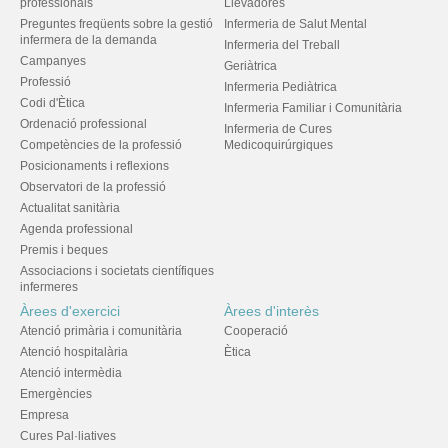
professionals
Llevadores
Preguntes freqüents sobre la gestió
Infermeria de Salut Mental
infermera de la demanda
Infermeria del Treball
Campanyes
Geriàtrica
Professió
Infermeria Pediàtrica
Codi d'Ètica
Infermeria Familiar i Comunitària
Ordenació professional
Infermeria de Cures
Competències de la professió
Medicoquirúrgiques
Posicionaments i reflexions
Observatori de la professió
Actualitat sanitària
Agenda professional
Premis i beques
Associacions i societats científiques
infermeres
Àrees d'exercici
Àrees d'interès
Atenció primària i comunitària
Cooperació
Atenció hospitalària
Ètica
Atenció intermèdia
Emergències
Empresa
Cures Pal·liatives