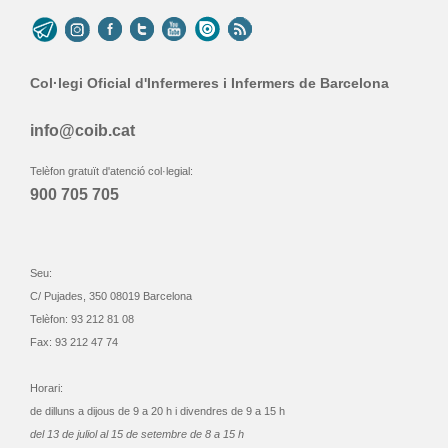
Col·legi Oficial d'Infermeres i Infermers de Barcelona
info@coib.cat
Telèfon gratuït d'atenció col·legial:
900 705 705
Seu:
C/ Pujades, 350 08019 Barcelona
Telèfon: 93 212 81 08
Fax: 93 212 47 74
Horari:
de dilluns a dijous de 9 a 20 h i divendres de 9 a 15 h
del 13 de juliol al 15 de setembre de 8 a 15 h