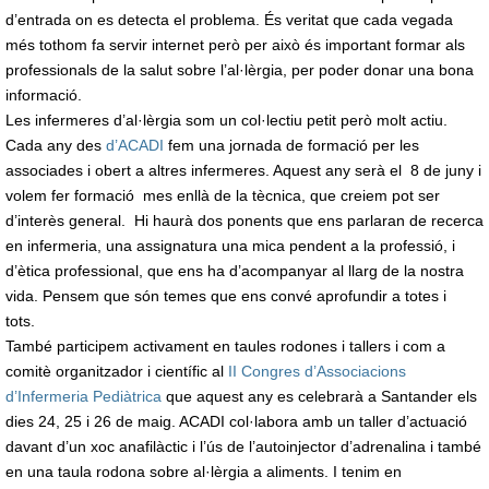
d’entrada on es detecta el problema. És veritat que cada vegada
més tothom fa servir internet però per això és important formar als
professionals de la salut sobre l’al·lèrgia, per poder donar una bona
informació.
Les infermeres d’al·lèrgia som un col·lectiu petit però molt actiu.
Cada any des
d’ACADI
fem una jornada de formació per les
associades i obert a altres infermeres. Aquest any serà el 8 de juny i
volem fer formació mes enllà de la tècnica, que creiem pot ser
d’interès general. Hi haurà dos ponents que ens parlaran de recerca
en infermeria, una assignatura una mica pendent a la professió, i
d’ètica professional, que ens ha d’acompanyar al llarg de la nostra
vida. Pensem que són temes que ens convé aprofundir a totes i
tots.
També participem activament en taules rodones i tallers i com a
comitè organitzador i científic al
II Congres d’Associacions
d’Infermeria Pediàtrica
que aquest any es celebrarà a Santander els
dies 24, 25 i 26 de maig. ACADI col·labora amb un taller d’actuació
davant d’un xoc anafilàctic i l’ús de l’autoinjector d’adrenalina i també
en una taula rodona sobre al·lèrgia a aliments. I tenim en