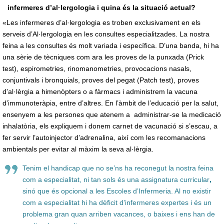
infermeres d’al·lergologia i quina és la situació actual?
«Les infermeres d’al·lergologia es troben exclusivament en els
serveis d’Al·lergologia en les consultes especialitzades. La nostra
feina a les consultes és molt variada i específica. D’una banda, hi ha
una sèrie de tècniques com ara les proves de la punxada (Prick
test), espirometries, rinomanometries, provocacions nasals,
conjuntivals i bronquials, proves del pegat (Patch test), proves
d’al·lèrgia a himenòpters o a fàrmacs i administrem la vacuna
d’immunoteràpia, entre d’altres. En l’àmbit de l’educació per la salut,
ensenyem a les persones que atenem a administrar-se la medicació
inhalatòria, els expliquem i donem carnet de vacunació si s’escau, a
fer servir l’autoinjector d’adrenalina, així com les recomanacions
ambientals per evitar al màxim la seva al·lèrgia.
Tenim el handicap que no se’ns ha reconegut la nostra feina
com a especialitat, ni tan sols és una assignatura curricular
,
sinó que és opcional a les Escoles d’Infermeria. Al no existir
com a especialitat hi ha dèficit d’infermeres expertes i és un
problema gran quan arriben vacances, o baixes i ens han de