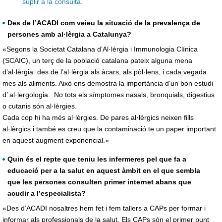
suplir a la consulta.
Des de l’ACADI com veieu la situació de la prevalença de
persones amb al·lèrgia a Catalunya?
«Segons la Societat Catalana d’Al·lèrgia i Immunologia Clínica
(SCAIC), un terç de la població catalana pateix alguna mena
d’al·lèrgia: des de l’al·lèrgia als àcars, als pòl·lens, i cada vegada
mes als aliments. Això ens demostra la importància d’un bon estudi
d’ al·lergologia. No tots els símptomes nasals, bronquials, digestius
o cutanis són al·lèrgies.
Cada cop hi ha més al·lèrgies. De pares al·lèrgics neixen fills
al·lèrgics i també es creu que la contaminació te un paper important
en aquest augment exponencial.»
Quin és el repte que teniu les infermeres pel que fa a
educació per a la salut en aquest àmbit en el que sembla
que les persones consulten primer internet abans que
acudir a l’especialista?
«Des d’ACADI nosaltres hem fet i fem tallers a CAPs per formar i
informar als professionals de la salut. Els CAPs són el primer punt