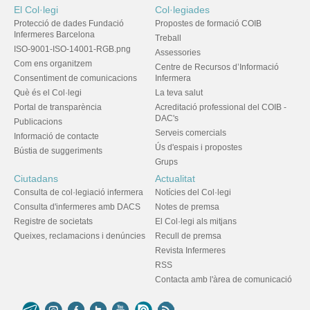
El Col·legi
Col·legiades
Protecció de dades Fundació
Propostes de formació COIB
Infermeres Barcelona
Treball
ISO-9001-ISO-14001-RGB.png
Assessories
Com ens organitzem
Centre de Recursos d’Informació
Consentiment de comunicacions
Infermera
Què és el Col·legi
La teva salut
Portal de transparència
Acreditació professional del COIB -
DAC's
Publicacions
Serveis comercials
Informació de contacte
Ús d'espais i propostes
Bústia de suggeriments
Grups
Ciutadans
Actualitat
Consulta de col·legiació infermera
Notícies del Col·legi
Consulta d'infermeres amb DACS
Notes de premsa
Registre de societats
El Col·legi als mitjans
Queixes, reclamacions i denúncies
Recull de premsa
Revista Infermeres
RSS
Contacta amb l'àrea de comunicació