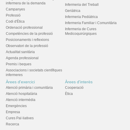
infermera de la demanda
Infermeria del Treball
Campanyes
Geriàtrica
Professió
Infermeria Pediàtrica
Codi d'Ètica
Infermeria Familiar i Comunitària
Ordenació professional
Infermeria de Cures
Competències de la professió
Medicoquirúrgiques
Posicionaments i reflexions
Observatori de la professió
Actualitat sanitària
Agenda professional
Premis i beques
Associacions i societats científiques
infermeres
Àrees d'exercici
Àrees d'interès
Atenció primària i comunitària
Cooperació
Atenció hospitalària
Ètica
Atenció intermèdia
Emergències
Empresa
Cures Pal·liatives
Recerca