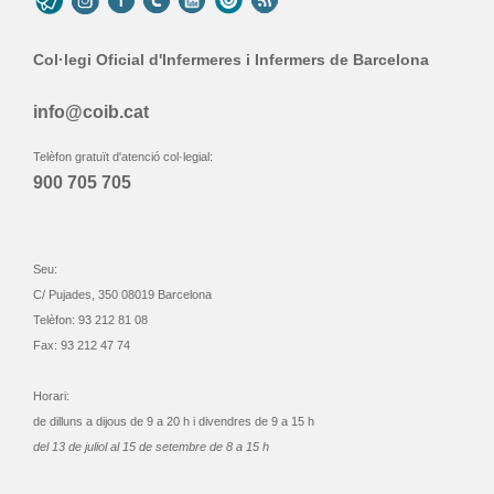
Col·legi Oficial d'Infermeres i Infermers de Barcelona
info@coib.cat
Telèfon gratuït d'atenció col·legial:
900 705 705
Seu:
C/ Pujades, 350 08019 Barcelona
Telèfon: 93 212 81 08
Fax: 93 212 47 74
Horari:
de dilluns a dijous de 9 a 20 h i divendres de 9 a 15 h
del 13 de juliol al 15 de setembre de 8 a 15 h