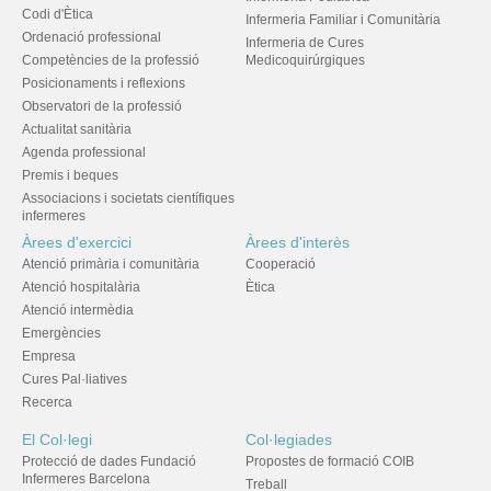
Codi d'Ètica
Infermeria Familiar i Comunitària
Ordenació professional
Infermeria de Cures
Competències de la professió
Medicoquirúrgiques
Posicionaments i reflexions
Observatori de la professió
Actualitat sanitària
Agenda professional
Premis i beques
Associacions i societats científiques
infermeres
Àrees d'exercici
Àrees d'interès
Atenció primària i comunitària
Cooperació
Atenció hospitalària
Ètica
Atenció intermèdia
Emergències
Empresa
Cures Pal·liatives
Recerca
El Col·legi
Col·legiades
Protecció de dades Fundació
Propostes de formació COIB
Infermeres Barcelona
Treball