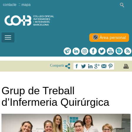
contacte
mapa
Àrea personal
Toggle
navigation
Compartir
Grup de Treball
d’Infermeria Quirúrgica