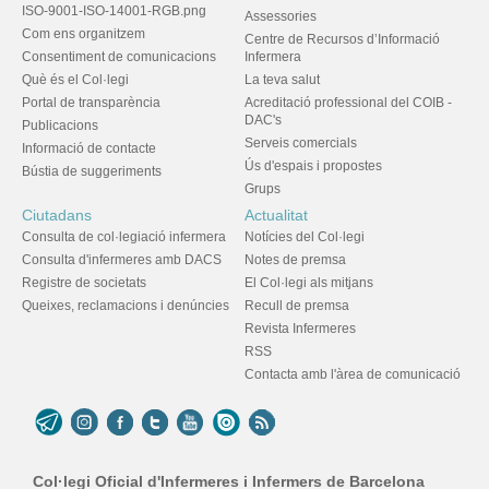
ISO-9001-ISO-14001-RGB.png
Assessories
Com ens organitzem
Centre de Recursos d’Informació
Consentiment de comunicacions
Infermera
Què és el Col·legi
La teva salut
Portal de transparència
Acreditació professional del COIB -
DAC's
Publicacions
Serveis comercials
Informació de contacte
Ús d'espais i propostes
Bústia de suggeriments
Grups
Ciutadans
Actualitat
Consulta de col·legiació infermera
Notícies del Col·legi
Consulta d'infermeres amb DACS
Notes de premsa
Registre de societats
El Col·legi als mitjans
Queixes, reclamacions i denúncies
Recull de premsa
Revista Infermeres
RSS
Contacta amb l'àrea de comunicació
Col·legi Oficial d'Infermeres i Infermers de Barcelona