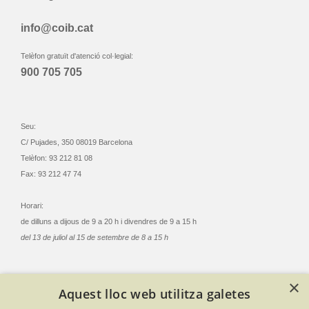
info@coib.cat
Telèfon gratuït d'atenció col·legial:
900 705 705
Seu:
C/ Pujades, 350 08019 Barcelona
Telèfon: 93 212 81 08
Fax: 93 212 47 74
Horari:
de dilluns a dijous de 9 a 20 h i divendres de 9 a 15 h
del 13 de juliol al 15 de setembre de 8 a 15 h
×
Aquest lloc web utilitza galetes
© Col·legi Oficial Infermeres i Infermers de Barcelona