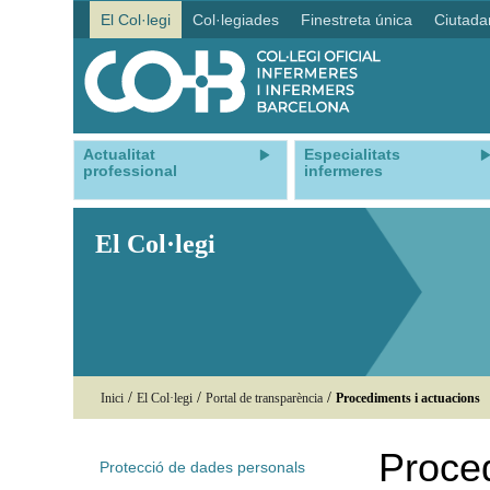
El Col·legi
Col·legiades
Finestreta única
Ciutada
Actualitat
Especialitats
professional
infermeres
El Col·legi
/
/
/
Inici
El Col·legi
Portal de transparència
Procediments i actuacions
Proced
Protecció de dades personals