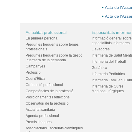
Acta de l'Ass
Acta de l'Ass
Actualitat professional
Especialitats inferme
En primera persona
Informació general sobre
especialitats infermeres
Preguntes freqüents sobre temes
professionals
Llevadores
Preguntes freqüents sobre la gestió
Infermeria de Salut Ment
infermera de la demanda
Infermeria del Treball
Campanyes
Geriàtrica
Professió
Infermeria Pediàtrica
Codi d'Ètica
Infermeria Familiar i Com
Ordenació professional
Infermeria de Cures
Competències de la professió
Medicoquirúrgiques
Posicionaments i reflexions
Observatori de la professió
Actualitat sanitària
Agenda professional
Premis i beques
Associacions i societats científiques