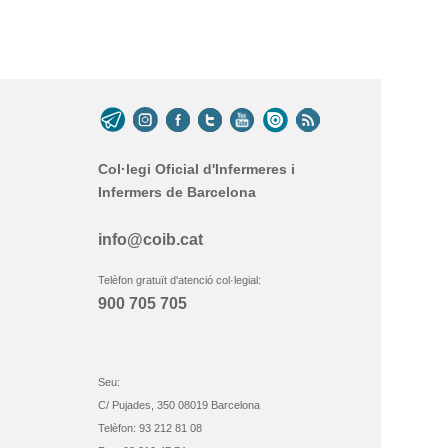
Col·legi Oficial d'Infermeres i
Infermers de Barcelona
info@coib.cat
Telèfon gratuït d'atenció col·legial:
900 705 705
Seu:
C/ Pujades, 350 08019 Barcelona
Telèfon: 93 212 81 08