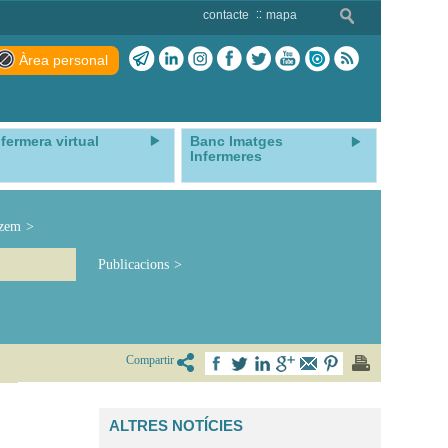
contacte
mapa
Àrea personal
nfermera virtual
Banc Imatges
Infermeres
tzem
Publicacions
Compartir
ALTRES NOTÍCIES