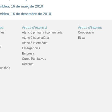
emblea, 16 de març de 2010
emblea, 16 de desembre de 2010
res
Àrees d'exercici
Àrees d'interès
 les
Atenció primària i comunitària
Cooperació
Atenció hospitalària
Ètica
Atenció intermèdia
al
Emergències
Empresa
Cures Pal·liatives
Recerca
unitària