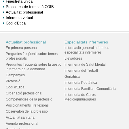
Finestreta única
Propostes de formació COIB
Actualitat professional
Infermera virtual
Codi d'Ètica
Actualitat professional
Especialitats infermeres
En primera persona
Informació general sobre les
especialitats infermeres
Preguntes freqüents sobre temes
professionals
Llevadores
Preguntes freqüents sobre la gestió
Infermeria de Salut Mental
infermera de la demanda
Infermeria del Treball
Campanyes
Geriàtrica
Professió
Infermeria Pediàtrica
Codi d'Ètica
Infermeria Familiar i Comunitària
Ordenació professional
Infermeria de Cures
Competències de la professió
Medicoquirúrgiques
Posicionaments i reflexions
Observatori de la professió
Actualitat sanitària
Agenda professional