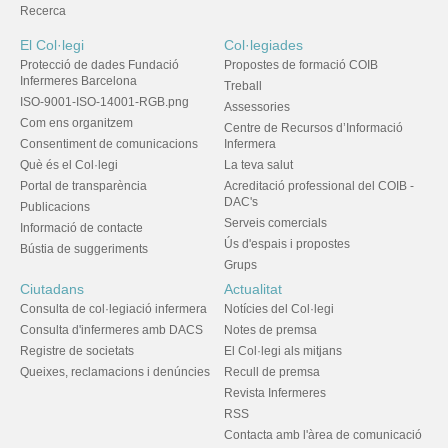
Recerca
El Col·legi
Col·legiades
Protecció de dades Fundació
Propostes de formació COIB
Infermeres Barcelona
Treball
ISO-9001-ISO-14001-RGB.png
Assessories
Com ens organitzem
Centre de Recursos d’Informació
Consentiment de comunicacions
Infermera
Què és el Col·legi
La teva salut
Portal de transparència
Acreditació professional del COIB -
DAC's
Publicacions
Serveis comercials
Informació de contacte
Ús d'espais i propostes
Bústia de suggeriments
Grups
Ciutadans
Actualitat
Consulta de col·legiació infermera
Notícies del Col·legi
Consulta d'infermeres amb DACS
Notes de premsa
Registre de societats
El Col·legi als mitjans
Queixes, reclamacions i denúncies
Recull de premsa
Revista Infermeres
RSS
Contacta amb l'àrea de comunicació