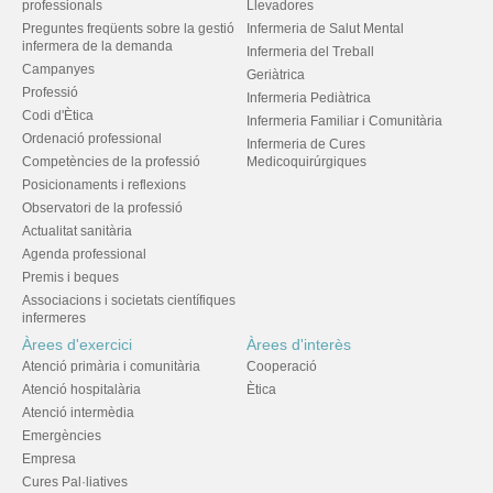
professionals
Llevadores
Preguntes freqüents sobre la gestió
Infermeria de Salut Mental
infermera de la demanda
Infermeria del Treball
Campanyes
Geriàtrica
Professió
Infermeria Pediàtrica
Codi d'Ètica
Infermeria Familiar i Comunitària
Ordenació professional
Infermeria de Cures
Competències de la professió
Medicoquirúrgiques
Posicionaments i reflexions
Observatori de la professió
Actualitat sanitària
Agenda professional
Premis i beques
Associacions i societats científiques
infermeres
Àrees d'exercici
Àrees d'interès
Atenció primària i comunitària
Cooperació
Atenció hospitalària
Ètica
Atenció intermèdia
Emergències
Empresa
Cures Pal·liatives