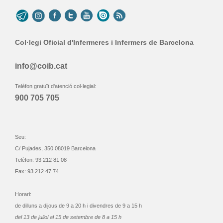
Col·legi Oficial d'Infermeres i Infermers de Barcelona
info@coib.cat
Telèfon gratuït d'atenció col·legial:
900 705 705
Seu:
C/ Pujades, 350 08019 Barcelona
Telèfon: 93 212 81 08
Fax: 93 212 47 74
Horari:
de dilluns a dijous de 9 a 20 h i divendres de 9 a 15 h
del 13 de juliol al 15 de setembre de 8 a 15 h