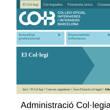
El Col·legi
Col·legiades
Finestreta única
Ciutada
Actualitat
Especialitats
professional
infermeres
El Col·legi
/
/
/
/
Inici
El Col·legi
Com ens organitzem
Àrea d'Atenció col·legial
Admi
Administració Col·legia