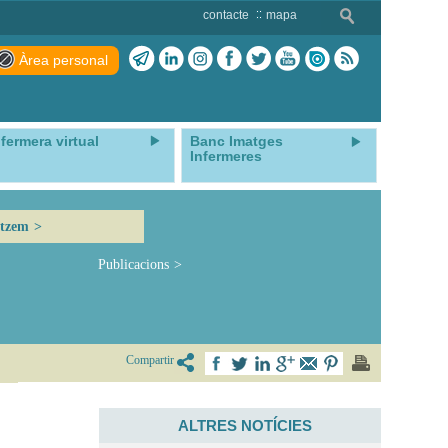
contacte
mapa
Àrea personal
nfermera virtual
Banc Imatges
Infermeres
itzem
Publicacions
Compartir
ALTRES NOTÍCIES