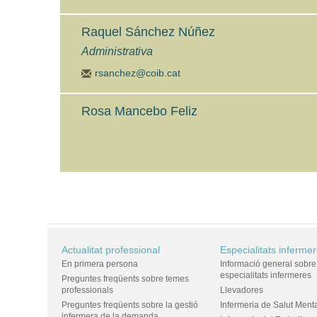
Raquel Sánchez Núñez
Administrativa
rsanchez@coib.cat
Rosa Mancebo Feliz
Actualitat professional
Especialitats inferme
En primera persona
Informació general sobre
especialitats infermeres
Preguntes freqüents sobre temes
professionals
Llevadores
Preguntes freqüents sobre la gestió
Infermeria de Salut Ment
infermera de la demanda