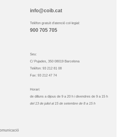
info@coib.cat
Telèfon gratuït d'atenció col·legial:
900 705 705
Seu:
C/ Pujades, 350 08019 Barcelona
Telèfon: 93 212 81 08
Fax: 93 212 47 74
Horari:
de dilluns a dijous de 9 a 20 h i divendres de 9 a 15 h
del 13 de juliol al 15 de setembre de 8 a 15 h
comunicació