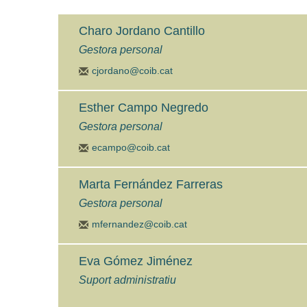
Charo Jordano Cantillo
Gestora personal
cjordano@coib.cat
Esther Campo Negredo
Gestora personal
ecampo@coib.cat
Marta Fernández Farreras
Gestora personal
mfernandez@coib.cat
Eva Gómez Jiménez
Suport administratiu