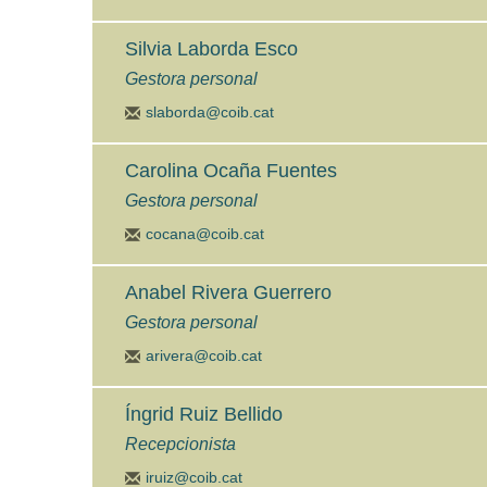
Silvia Laborda Esco
Gestora personal
slaborda@coib.cat
Carolina Ocaña Fuentes
Gestora personal
cocana@coib.cat
Anabel Rivera Guerrero
Gestora personal
arivera@coib.cat
Íngrid Ruiz Bellido
Recepcionista
iruiz@coib.cat