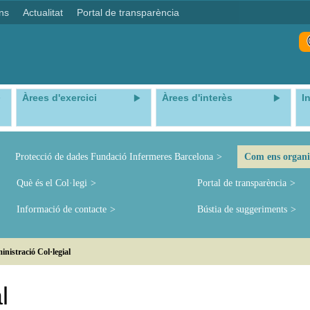
ns
Actualitat
Portal de transparència
Àrees d'exercici
Àrees d'interès
I
Protecció de dades Fundació Infermeres Barcelona
Com ens organ
Què és el Col·legi
Portal de transparència
Informació de contacte
Bústia de suggeriments
nistració Col·legial
l