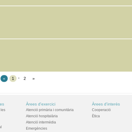
«
1
2
»
res
Àrees d'exercici
Àrees d'interès
 les
Atenció primària i comunitària
Cooperació
Atenció hospitalària
Ètica
Atenció intermèdia
al
Emergències