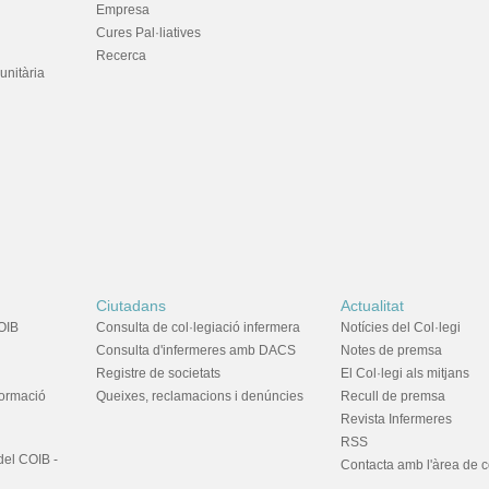
Empresa
Cures Pal·liatives
Recerca
unitària
Ciutadans
Actualitat
OIB
Consulta de col·legiació infermera
Notícies del Col·legi
Consulta d'infermeres amb DACS
Notes de premsa
Registre de societats
El Col·legi als mitjans
formació
Queixes, reclamacions i denúncies
Recull de premsa
Revista Infermeres
RSS
del COIB -
Contacta amb l'àrea de 