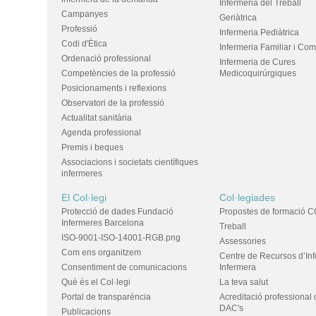
Infermeria del Treball
Campanyes
Geriàtrica
Professió
Infermeria Pediàtrica
Codi d'Ètica
Infermeria Familiar i Com
Ordenació professional
Infermeria de Cures
Competències de la professió
Medicoquirúrgiques
Posicionaments i reflexions
Observatori de la professió
Actualitat sanitària
Agenda professional
Premis i beques
Associacions i societats científiques
infermeres
El Col·legi
Col·legiades
Protecció de dades Fundació
Propostes de formació C
Infermeres Barcelona
Treball
ISO-9001-ISO-14001-RGB.png
Assessories
Com ens organitzem
Centre de Recursos d’In
Consentiment de comunicacions
Infermera
Què és el Col·legi
La teva salut
Portal de transparència
Acreditació professional 
DAC's
Publicacions