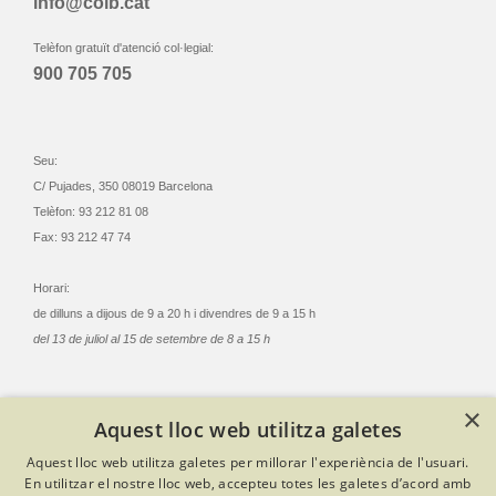
info@coib.cat
Telèfon gratuït d'atenció col·legial:
900 705 705
Seu:
C/ Pujades, 350 08019 Barcelona
Telèfon: 93 212 81 08
Fax: 93 212 47 74
Horari:
de dilluns a dijous de 9 a 20 h i divendres de 9 a 15 h
del 13 de juliol al 15 de setembre de 8 a 15 h
×
Aquest lloc web utilitza galetes
© Col·legi Oficial Infermeres i Infermers de Barcelona
Aquest lloc web utilitza galetes per millorar l'experiència de l'usuari.
Criteris de privacitat
Política de cookies
Avís legal
En utilitzar el nostre lloc web, accepteu totes les galetes d’acord amb