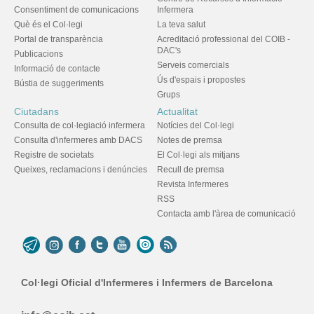
Consentiment de comunicacions
Infermera
Què és el Col·legi
La teva salut
Portal de transparència
Acreditació professional del COIB -
DAC's
Publicacions
Serveis comercials
Informació de contacte
Ús d'espais i propostes
Bústia de suggeriments
Grups
Ciutadans
Actualitat
Consulta de col·legiació infermera
Notícies del Col·legi
Consulta d'infermeres amb DACS
Notes de premsa
Registre de societats
El Col·legi als mitjans
Queixes, reclamacions i denúncies
Recull de premsa
Revista Infermeres
RSS
Contacta amb l'àrea de comunicació
Col·legi Oficial d'Infermeres i Infermers de Barcelona