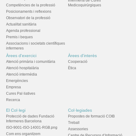
Infermeria de Cures
Competències de la professió
Medicoquirúrgiques
Posicionaments i reflexions
Observatori de la professió
Actualitat sanitària
Agenda professional
Premis i beques
Associacions i societats científiques
infermeres
Àrees d'exercici
Àrees d'interès
Atenció primària i comunitària
Cooperació
Atenció hospitalària
Ètica
Atenció intermèdia
Emergències
Empresa
Cures Pal·liatives
Recerca
El Col·legi
Col·legiades
Protecció de dades Fundació
Propostes de formació COIB
Infermeres Barcelona
Treball
ISO-9001-ISO-14001-RGB.png
Assessories
Com ens organitzem
Centre de Recursos d’Informació