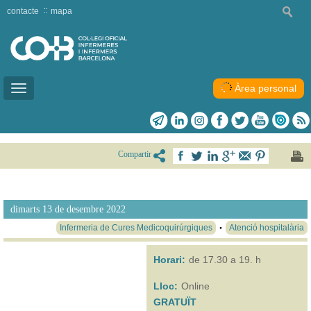
contacte
mapa
Àrea personal
Toggle
navigation
Compartir
dimarts 13 de desembre 2022
Infermeria de Cures Medicoquirúrgiques
Atenció hospitalària
Horari:
de 17.30 a 19. h
Lloc:
Online
GRATUÏT