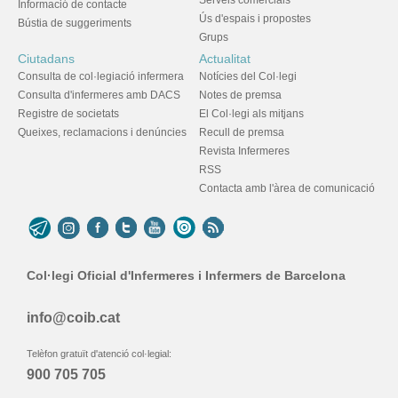
Serveis comercials
Informació de contacte
Ús d'espais i propostes
Bústia de suggeriments
Grups
Ciutadans
Actualitat
Consulta de col·legiació infermera
Notícies del Col·legi
Consulta d'infermeres amb DACS
Notes de premsa
Registre de societats
El Col·legi als mitjans
Queixes, reclamacions i denúncies
Recull de premsa
Revista Infermeres
RSS
Contacta amb l'àrea de comunicació
Col·legi Oficial d'Infermeres i Infermers de Barcelona
info@coib.cat
Telèfon gratuït d'atenció col·legial:
900 705 705