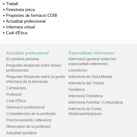
Treball
Finestreta única
Propostes de formació COIB
Actualitat professional
Infermera virtual
Codi d'Ètica
Actualitat professional
Especialitats infermeres
En primera persona
Informació general sobre les
especialitats infermeres
Preguntes freqüents sobre temes
professionals
Llevadores
Preguntes freqüents sobre la gestió
Infermeria de Salut Mental
infermera de la demanda
Infermeria del Treball
Campanyes
Geriàtrica
Professió
Infermeria Pediàtrica
Codi d'Ètica
Infermeria Familiar i Comunitària
Ordenació professional
Infermeria de Cures
Competències de la professió
Medicoquirúrgiques
Posicionaments i reflexions
Observatori de la professió
Actualitat sanitària