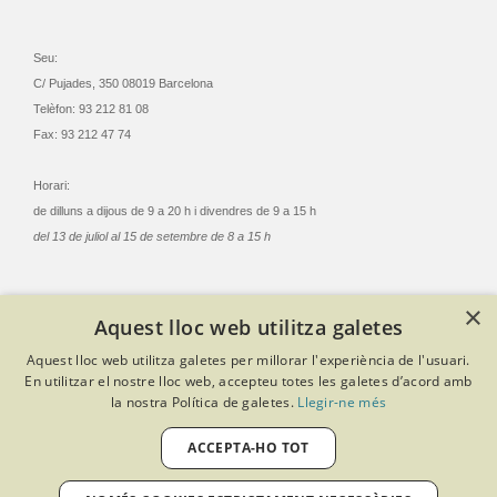
Seu:
C/ Pujades, 350 08019 Barcelona
Telèfon: 93 212 81 08
Fax: 93 212 47 74
Horari:
de dilluns a dijous de 9 a 20 h i divendres de 9 a 15 h
del 13 de juliol al 15 de setembre de 8 a 15 h
×
Aquest lloc web utilitza galetes
© Col·legi Oficial Infermeres i Infermers de Barcelona
Aquest lloc web utilitza galetes per millorar l'experiència de l'usuari.
Criteris de privacitat
Política de cookies
Avís legal
En utilitzar el nostre lloc web, accepteu totes les galetes d’acord amb
Política de protecció de dades
Política de qualitat
la nostra Política de galetes.
Llegir-ne més
Canal de denúncies
Desenvolupat amb Softeng Portal Builder
ACCEPTA-HO TOT