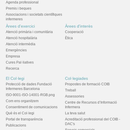
Agenda professional
Premis i beques
Associacions i societats científiques
infermeres
Àrees d'exercici
Àrees d'interès
Atenció primària i comunitària
Cooperació
Atenció hospitalària
Ètica
Atenció intermèdia
Emergències
Empresa
Cures Pal·liatives
Recerca
El Col·legi
Col·legiades
Protecció de dades Fundació
Propostes de formació COIB
Infermeres Barcelona
Treball
ISO-9001-ISO-14001-RGB.png
Assessories
Com ens organitzem
Centre de Recursos d’Informació
Consentiment de comunicacions
Infermera
Què és el Col·legi
La teva salut
Portal de transparència
Acreditació professional del COIB -
DAC's
Publicacions