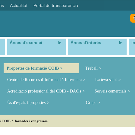
ns
Actualitat
Portal de transparència
Àrees d'exercici
Àrees d'interès
I
Propostes de formació COIB
Treball
Centre de Recursos d’Informació Infermera
La teva salut
Acreditació professional del COIB - DAC's
Serveis comercials
Ús d'espais i propostes
Grups
/
ió COIB
Jornades i congressos