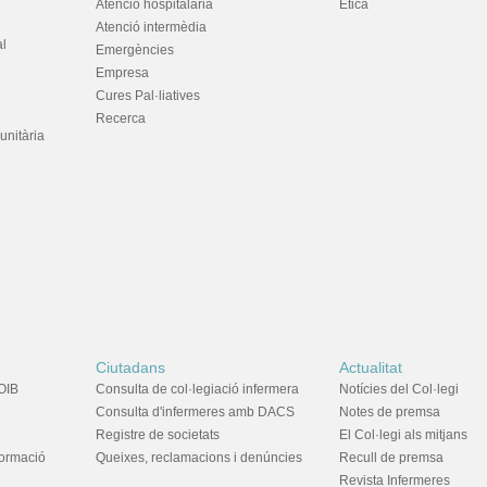
Atenció hospitalària
Ètica
Atenció intermèdia
al
Emergències
Empresa
Cures Pal·liatives
Recerca
unitària
Ciutadans
Actualitat
OIB
Consulta de col·legiació infermera
Notícies del Col·legi
Consulta d'infermeres amb DACS
Notes de premsa
Registre de societats
El Col·legi als mitjans
formació
Queixes, reclamacions i denúncies
Recull de premsa
Revista Infermeres