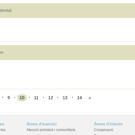
dental
res
9
10
11
12
13
14
»
res
Àrees d'exercici
Àrees d'interès
 les
Atenció primària i comunitària
Cooperació