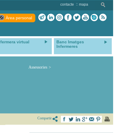
contacte
mapa
Àrea personal
nfermera virtual
Banc Imatges
Infermeres
Assessories
Compartir