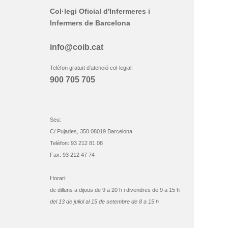
Col·legi Oficial d'Infermeres i
Infermers de Barcelona
info@coib.cat
Telèfon gratuït d'atenció col·legial:
900 705 705
Seu:
C/ Pujades, 350 08019 Barcelona
Telèfon: 93 212 81 08
Fax: 93 212 47 74
Horari:
de dilluns a dijous de 9 a 20 h i divendres de 9 a 15 h
del 13 de juliol al 15 de setembre de 8 a 15 h