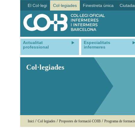
El Col·legi
Col·legiades
Finestreta única
Ciutada
Actualitat
Especialitats
professional
infermeres
Col·legiades
/
/
/
Inici
Col·legiades
Propostes de formació COIB
Programa de formac