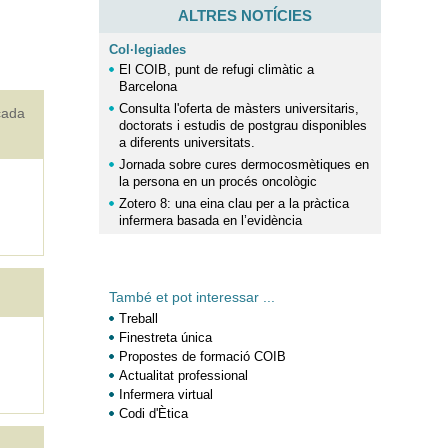
ALTRES NOTÍCIES
Col·legiades
El COIB, punt de refugi climàtic a
Barcelona
Consulta l'oferta de màsters universitaris,
çada
doctorats i estudis de postgrau disponibles
a diferents universitats.
Jornada sobre cures dermocosmètiques en
la persona en un procés oncològic
Zotero 8: una eina clau per a la pràctica
infermera basada en l’evidència
També et pot interessar ...
Treball
Finestreta única
Propostes de formació COIB
Actualitat professional
Infermera virtual
Codi d'Ètica