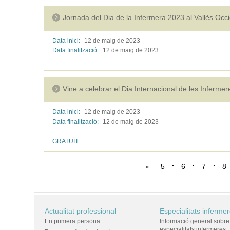
Jornada del Dia de la Infermera 2023 al Vallès Occi
Data inici:
12 de maig de
2023
Data finalització:
12 de maig de
2023
Vine a celebrar el Dia Internacional de les Inferme
Data inici:
12 de maig de
2023
Data finalització:
12 de maig de
2023
GRATUÏT
«
5
6
7
8
Actualitat professional
Especialitats inferme
En primera persona
Informació general sobre
especialitats infermeres