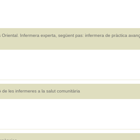
 Oriental. Infermera experta, següent pas: infermera de pràctica avan
de les infermeres a la salut comunitària