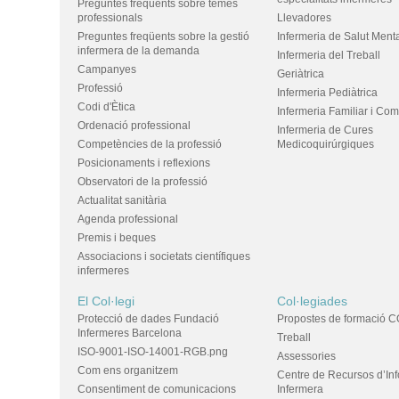
Preguntes freqüents sobre temes
professionals
Llevadores
Preguntes freqüents sobre la gestió
Infermeria de Salut Ment
infermera de la demanda
Infermeria del Treball
Campanyes
Geriàtrica
Professió
Infermeria Pediàtrica
Codi d'Ètica
Infermeria Familiar i Com
Ordenació professional
Infermeria de Cures
Competències de la professió
Medicoquirúrgiques
Posicionaments i reflexions
Observatori de la professió
Actualitat sanitària
Agenda professional
Premis i beques
Associacions i societats científiques
infermeres
El Col·legi
Col·legiades
Protecció de dades Fundació
Propostes de formació C
Infermeres Barcelona
Treball
ISO-9001-ISO-14001-RGB.png
Assessories
Com ens organitzem
Centre de Recursos d’In
Consentiment de comunicacions
Infermera