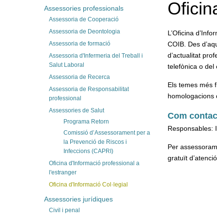
Oficin
Assessories professionals
Assessoria de Cooperació
Assessoria de Deontologia
L’Oficina d’Infor
Assessoria de formació
COIB. Des d’aqu
d’actualitat prof
Assessoria d'Infermeria del Treball i
Salut Laboral
telefònica o del
Assessoria de Recerca
Els temes més f
Assessoria de Responsabilitat
homologacions de
professional
Assessories de Salut
Com contac
Programa Retorn
Responsables: I
Comissió d’Assessorament per a
la Prevenció de Riscos i
Per assessorame
Infeccions (CAPRI)
gratuït d’atenci
Oficina d'Informació professional a
l'estranger
Oficina d'Informació Col·legial
Assessories jurídiques
Civil i penal