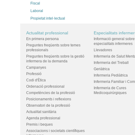
Fiscal
Laboral
Propietat intel·lectual
Actualitat professional
Especialitats inferme
En primera persona
Informació general sobre
especialitats infermeres
Preguntes freqüents sobre temes
professionals
Llevadores
Preguntes freqüents sobre la gestió
Infermeria de Salut Ment
infermera de la demanda
Infermeria del Treball
Campanyes
Geriàtrica
Professió
Infermeria Pediàtrica
Codi d'Ètica
Infermeria Familiar i Com
Ordenació professional
Infermeria de Cures
Competències de la professió
Medicoquirúrgiques
Posicionaments i reflexions
Observatori de la professió
Actualitat sanitària
Agenda professional
Premis i beques
Associacions i societats científiques