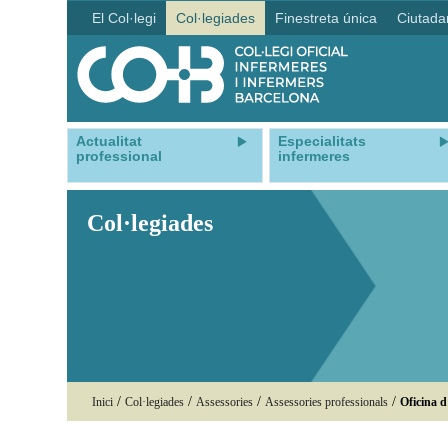
El Col·legi
Col·legiades
Finestreta única
Ciutada
Actualitat
Especialitats
professional
infermeres
Col·legiades
/
/
/
/
Inici
Col·legiades
Assessories
Assessories professionals
Oficina d