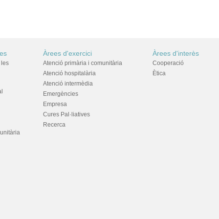
res
Àrees d'exercici
Àrees d'interès
 les
Atenció primària i comunitària
Cooperació
Atenció hospitalària
Ètica
Atenció intermèdia
al
Emergències
Empresa
Cures Pal·liatives
Recerca
unitària