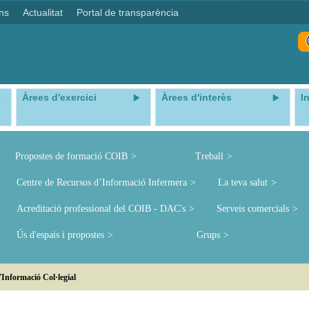
ns
Actualitat
Portal de transparència
Àrees d'exercici
Àrees d'interès
I
Propostes de formació COIB
Treball
Centre de Recursos d’Informació Infermera
La teva salut
Acreditació professional del COIB - DAC's
Serveis comercials
Ús d'espais i propostes
Grups
'Informació Col·legial