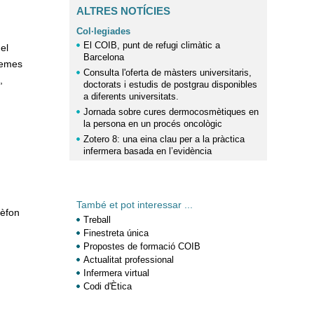
ALTRES NOTÍCIES
Col·legiades
El COIB, punt de refugi climàtic a
 el
Barcelona
temes
Consulta l'oferta de màsters universitaris,
,
doctorats i estudis de postgrau disponibles
a diferents universitats.
Jornada sobre cures dermocosmètiques en
la persona en un procés oncològic
Zotero 8: una eina clau per a la pràctica
infermera basada en l’evidència
També et pot interessar ...
lèfon
Treball
Finestreta única
Propostes de formació COIB
Actualitat professional
Infermera virtual
Codi d'Ètica