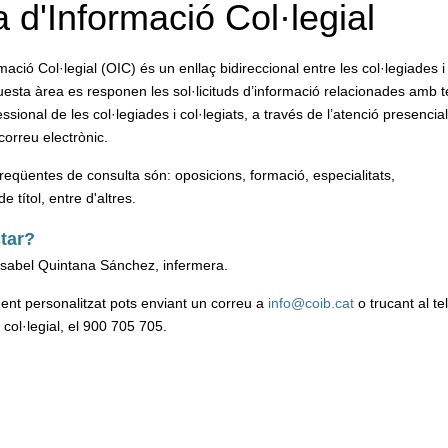
a d'Informació Col·legial
mació Col·legial (OIC) és un enllaç bidireccional entre les col·legiades i
esta àrea es responen les sol·licituds d’informació relacionades amb 
essional de les col·legiades i col·legiats, a través de l’atenció presencial
 correu electrònic.
reqüentes de consulta són: oposicions, formació, especialitats,
 títol, entre d'altres.
tar?
sabel Quintana Sánchez, infermera.
nt personalitzat pots enviant un correu a
info@coib.cat
o trucant al te
ó col·legial, el 900 705 705.