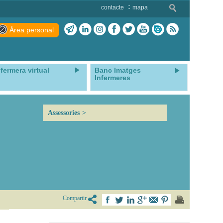
contacte
mapa
Àrea personal
nfermera virtual
Banc Imatges
Infermeres
Assessories
Compartir