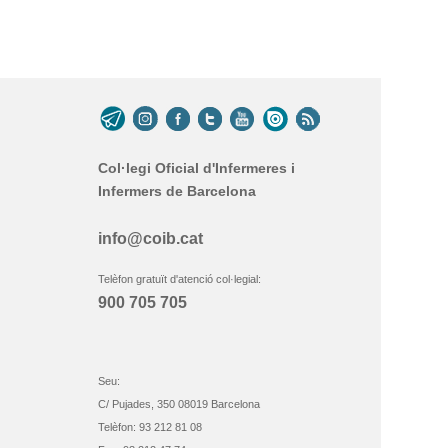
Col·legi Oficial d'Infermeres i
Infermers de Barcelona
info@coib.cat
Telèfon gratuït d'atenció col·legial:
900 705 705
Seu:
C/ Pujades, 350 08019 Barcelona
Telèfon: 93 212 81 08