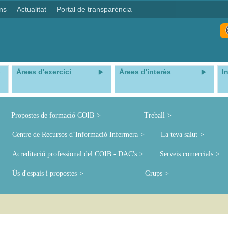
ns
Actualitat
Portal de transparència
Àrees d'exercici
Àrees d'interès
I
Propostes de formació COIB
Treball
Centre de Recursos d’Informació Infermera
La teva salut
Acreditació professional del COIB - DAC's
Serveis comercials
Ús d'espais i propostes
Grups