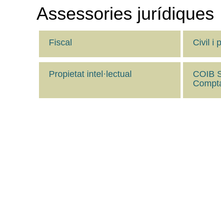
Assessories jurídiques
Fiscal
Civil i 
Propietat intel·lectual
COIB Se
Compt