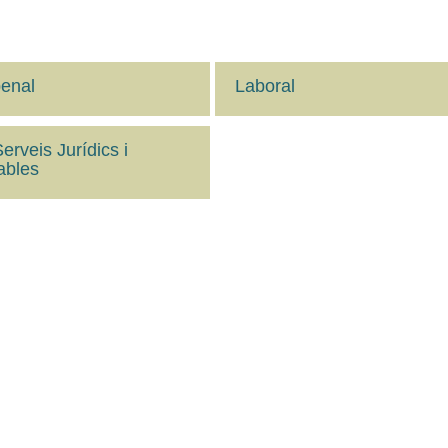
penal
Laboral
rveis Jurídics i
ables