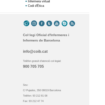
Infermera virtual
Codi d'Ètica
Col·legi Oficial d'Infermeres i
Infermers de Barcelona
info@coib.cat
Telèfon gratuït d'atenció col·legial:
900 705 705
Seu:
C/ Pujades, 350 08019 Barcelona
Telèfon: 93 212 81 08
Fax: 93 212 47 74