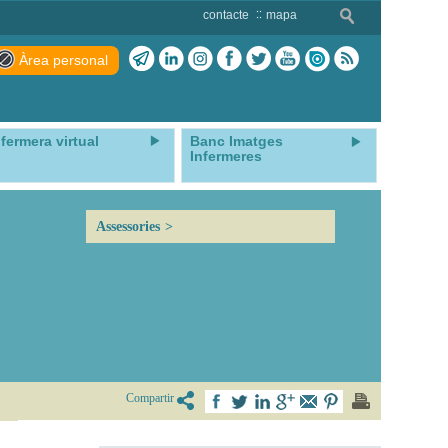
contacte
mapa
Àrea personal
nfermera virtual
Banc Imatges
Infermeres
Assessories
Compartir