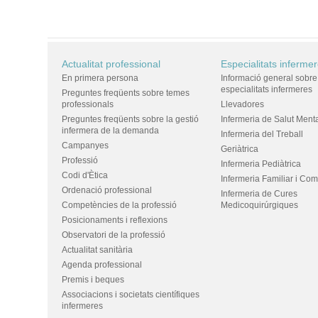
Actualitat professional
Especialitats inferme
En primera persona
Informació general sobre
especialitats infermeres
Preguntes freqüents sobre temes
professionals
Llevadores
Preguntes freqüents sobre la gestió
Infermeria de Salut Ment
infermera de la demanda
Infermeria del Treball
Campanyes
Geriàtrica
Professió
Infermeria Pediàtrica
Codi d'Ètica
Infermeria Familiar i Com
Ordenació professional
Infermeria de Cures
Competències de la professió
Medicoquirúrgiques
Posicionaments i reflexions
Observatori de la professió
Actualitat sanitària
Agenda professional
Premis i beques
Associacions i societats científiques
infermeres