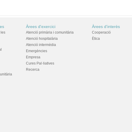
res
Àrees d'exercici
Àrees d'interès
 les
Atenció primària i comunitària
Cooperació
Atenció hospitalària
Ètica
Atenció intermèdia
al
Emergències
Empresa
Cures Pal·liatives
Recerca
unitària