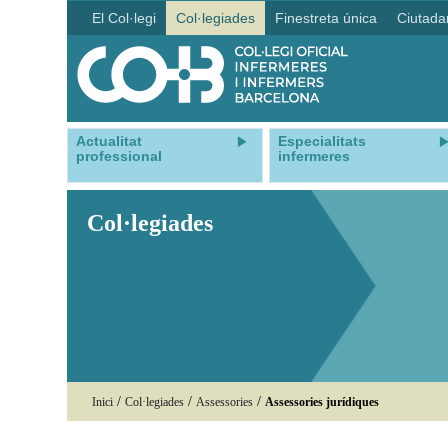
El Col·legi
Col·legiades
Finestreta única
Ciutada
Actualitat
Especialitats
professional
infermeres
Col·legiades
/
/
/
Inici
Col·legiades
Assessories
Assessories jurídiques