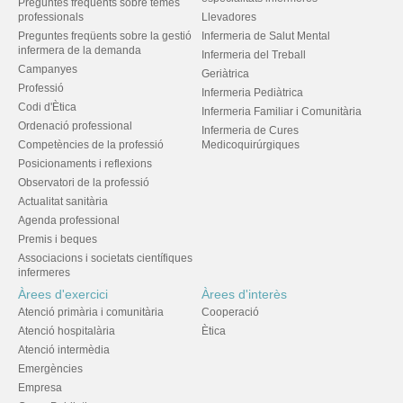
Preguntes freqüents sobre temes
professionals
Llevadores
Preguntes freqüents sobre la gestió
Infermeria de Salut Mental
infermera de la demanda
Infermeria del Treball
Campanyes
Geriàtrica
Professió
Infermeria Pediàtrica
Codi d'Ètica
Infermeria Familiar i Comunitària
Ordenació professional
Infermeria de Cures
Competències de la professió
Medicoquirúrgiques
Posicionaments i reflexions
Observatori de la professió
Actualitat sanitària
Agenda professional
Premis i beques
Associacions i societats científiques
infermeres
Àrees d'exercici
Àrees d'interès
Atenció primària i comunitària
Cooperació
Atenció hospitalària
Ètica
Atenció intermèdia
Emergències
Empresa