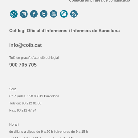
Contacta amb l'àrea de comunicació
Col·legi Oficial d'Infermeres i Infermers de Barcelona
info@coib.cat
Telèfon gratuït d'atenció col·legial:
900 705 705
Seu:
C/ Pujades, 350 08019 Barcelona
Telèfon: 93 212 81 08
Fax: 93 212 47 74
Horari:
de dilluns a dijous de 9 a 20 h i divendres de 9 a 15 h