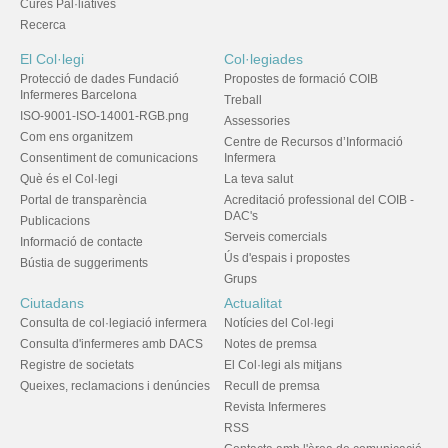
Cures Pal·liatives
Recerca
El Col·legi
Col·legiades
Protecció de dades Fundació
Propostes de formació COIB
Infermeres Barcelona
Treball
ISO-9001-ISO-14001-RGB.png
Assessories
Com ens organitzem
Centre de Recursos d’Informació
Consentiment de comunicacions
Infermera
Què és el Col·legi
La teva salut
Portal de transparència
Acreditació professional del COIB -
DAC's
Publicacions
Serveis comercials
Informació de contacte
Ús d'espais i propostes
Bústia de suggeriments
Grups
Ciutadans
Actualitat
Consulta de col·legiació infermera
Notícies del Col·legi
Consulta d'infermeres amb DACS
Notes de premsa
Registre de societats
El Col·legi als mitjans
Queixes, reclamacions i denúncies
Recull de premsa
Revista Infermeres
RSS