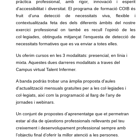
pràctica professional, amb rigor, innovació i esperit
d'accessibilitat i diversitat. El programa de formació COIB és
fruit d’una detecció de necessitats viva, flexible i
contextualitzada feta des dels diferents àmbits del nostre
exercici professional on també es recull l’opinió de les
col·legiades, obtinguda mitjançat l’enquesta de detecció de
necessitats formatives que es va enviar a totes elles.
Us oferim cursos en les 3 modalitats: presencial, en línia i
mixta. Aquestes dues darreres modalitats a traves del
Campus virtual Talent Infermer.
A banda podràs trobar una àmplia proposta d'aules
d'actualització mensuals gratuïtes per a les col·legiades i
col·legiats, així com la programació al llarg de l'any de
jornades i webinars.
Un conjunt de propostes d’aprenentatge que et permetran
estar al dia de qüestions professionals rellevants pel teu
creixement i desenvolupament professional sempre amb
l’objectiu final d’oferir la millor atenció a les persones.