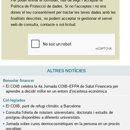
Per poder enviar el formulari, has de llegir i acceptar la
Política de Protecció de dades. Si no l’acceptes i no ens
dones el teu consentiment per tractar les teves dades amb les
finalitats descrites, no podem acceptar ni gestionar el servei
web de consulta, contacte o sol·licitud.
ALTRES NOTÍCIES
Benestar financer
El COIB celebra la 4a Jornada COIB–EFPA de Salut Financera per
aprendre a decidir millor en un entorn d’incertesa econòmica
Col·legiades
El COIB, punt de refugi climàtic a Barcelona
Consulta l'oferta de màsters universitaris, doctorats i estudis de
postgrau disponibles a diferents universitats.
Jornada sobre cures dermocosmètiques en la persona en un procés
oncològic