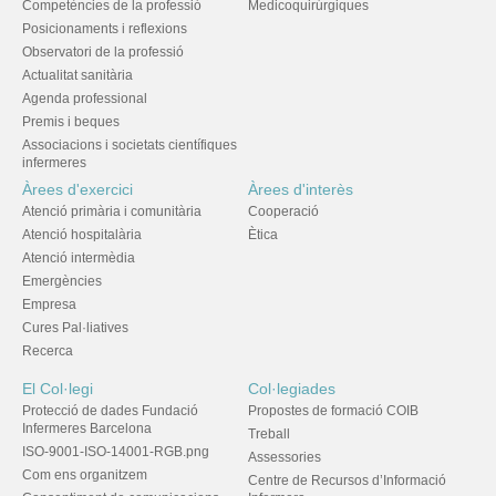
Competències de la professió
Medicoquirúrgiques
Posicionaments i reflexions
Observatori de la professió
Actualitat sanitària
Agenda professional
Premis i beques
Associacions i societats científiques
infermeres
Àrees d'exercici
Àrees d'interès
Atenció primària i comunitària
Cooperació
Atenció hospitalària
Ètica
Atenció intermèdia
Emergències
Empresa
Cures Pal·liatives
Recerca
El Col·legi
Col·legiades
Protecció de dades Fundació
Propostes de formació COIB
Infermeres Barcelona
Treball
ISO-9001-ISO-14001-RGB.png
Assessories
Com ens organitzem
Centre de Recursos d’Informació