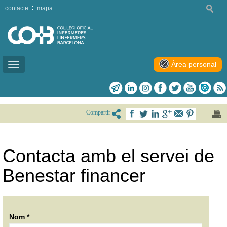
contacte
mapa
Àrea personal
Toggle
navigation
Compartir
Contacta amb el servei de
Benestar financer
Nom *