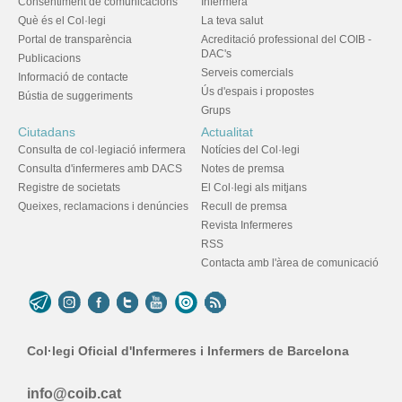
Consentiment de comunicacions
Infermera
Què és el Col·legi
La teva salut
Portal de transparència
Acreditació professional del COIB -
DAC's
Publicacions
Serveis comercials
Informació de contacte
Ús d'espais i propostes
Bústia de suggeriments
Grups
Ciutadans
Actualitat
Consulta de col·legiació infermera
Notícies del Col·legi
Consulta d'infermeres amb DACS
Notes de premsa
Registre de societats
El Col·legi als mitjans
Queixes, reclamacions i denúncies
Recull de premsa
Revista Infermeres
RSS
Contacta amb l'àrea de comunicació
Col·legi Oficial d'Infermeres i Infermers de Barcelona
info@coib.cat