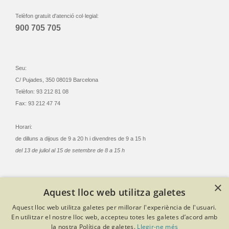
Telèfon gratuït d'atenció col·legial:
900 705 705
Seu:
C/ Pujades, 350 08019 Barcelona
Telèfon: 93 212 81 08
Fax: 93 212 47 74
Horari:
de dilluns a dijous de 9 a 20 h i divendres de 9 a 15 h
del 13 de juliol al 15 de setembre de 8 a 15 h
×
Aquest lloc web utilitza galetes
© Col·legi Oficial Infermeres i Infermers de Barcelona
Aquest lloc web utilitza galetes per millorar l'experiència de l'usuari.
Criteris de privacitat
Política de cookies
Avís legal
En utilitzar el nostre lloc web, accepteu totes les galetes d’acord amb
Política de protecció de dades
Política de qualitat
la nostra Política de galetes.
Llegir-ne més