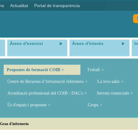
ns
Actualitat
Portal de transparència
Àrees d'exercici
Àrees d'interès
I
Propostes de formació COIB
Treball
Centre de Recursos d’Informació Infermera
La teva salut
Acreditació professional del COIB - DAC's
Serveis comercials
Ús d'espais i propostes
Grups
Grau d'infermeria