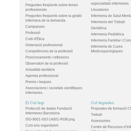
especialitats infermeres
Preguntes freqüents sobre temes
professionals
Llevadores
Preguntes freqüents sobre la gestió
Infermeria de Salut Ment
infermera de la demanda
Infermeria del Treball
Campanyes
Geriàtrica
Professió
Infermeria Pediàtrica
Codi d'Ètica
Infermeria Familiar i Com
Ordenació professional
Infermeria de Cures
Competències de la professió
Medicoquirúrgiques
Posicionaments i reflexions
Observatori de la professió
Actualitat sanitària
Agenda professional
Premis i beques
Associacions i societats científiques
infermeres
El Col·legi
Col·legiades
Protecció de dades Fundació
Propostes de formació C
Infermeres Barcelona
Treball
ISO-9001-ISO-14001-RGB.png
Assessories
Com ens organitzem
Centre de Recursos d’In