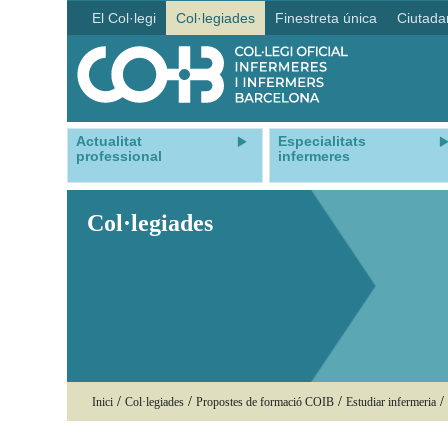
El Col·legi
Col·legiades
Finestreta única
Ciutada
Actualitat
Especialitats
professional
infermeres
Col·legiades
/
/
/
/
Inici
Col·legiades
Propostes de formació COIB
Estudiar infermeria