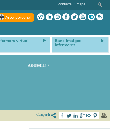
contacte
mapa
Àrea personal
nfermera virtual
Banc Imatges
Infermeres
Assessories
Compartir