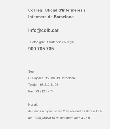
Col·legi Oficial d'Infermeres i
Infermers de Barcelona
info@coib.cat
Telèfon gratuït d'atenció col·legial:
900 705 705
Seu:
C/ Pujades, 350 08019 Barcelona
Telèfon: 93 212 81 08
Fax: 93 212 47 74
Horari:
de dilluns a dijous de 9 a 20 h i divendres de 9 a 15 h
del 13 de juliol al 15 de setembre de 8 a 15 h