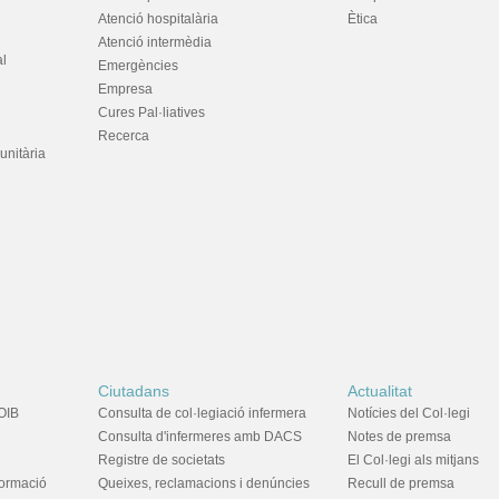
Atenció hospitalària
Ètica
Atenció intermèdia
al
Emergències
Empresa
Cures Pal·liatives
Recerca
unitària
Ciutadans
Actualitat
OIB
Consulta de col·legiació infermera
Notícies del Col·legi
Consulta d'infermeres amb DACS
Notes de premsa
Registre de societats
El Col·legi als mitjans
formació
Queixes, reclamacions i denúncies
Recull de premsa