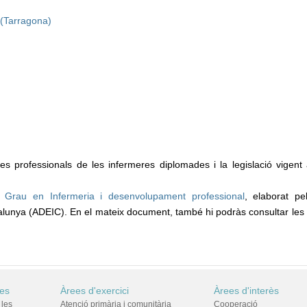
 (Tarragona)
s professionals de les infermeres diplomades i la legislació vigent 
 Grau en Infermeria i desenvolupament professional
, elaborat p
talunya (ADEIC). En el mateix document, també hi podràs consultar les 
res
Àrees d'exercici
Àrees d'interès
 les
Atenció primària i comunitària
Cooperació