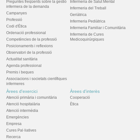
Preguntes freqüents sobre la gestió
Infermeria de Salut Mental
infermera de la demanda
Infermeria del Treball
Campanyes
Geriàtrica
Professió
Infermeria Pediàtrica
Codi d'Ètica
Infermeria Familiar i Comunitària
Ordenació professional
Infermeria de Cures
Competències de la professió
Medicoquirúrgiques
Posicionaments i reflexions
Observatori de la professió
Actualitat sanitària
Agenda professional
Premis i beques
Associacions i societats científiques
infermeres
Àrees d'exercici
Àrees d'interès
Atenció primària i comunitària
Cooperació
Atenció hospitalària
Ètica
Atenció intermèdia
Emergències
Empresa
Cures Pal·liatives
Recerca