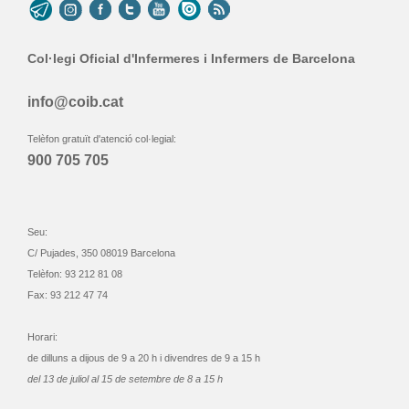
Col·legi Oficial d'Infermeres i Infermers de Barcelona
info@coib.cat
Telèfon gratuït d'atenció col·legial:
900 705 705
Seu:
C/ Pujades, 350 08019 Barcelona
Telèfon: 93 212 81 08
Fax: 93 212 47 74
Horari:
de dilluns a dijous de 9 a 20 h i divendres de 9 a 15 h
del 13 de juliol al 15 de setembre de 8 a 15 h