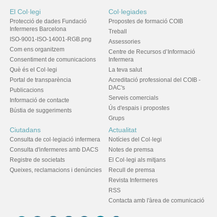
El Col·legi
Col·legiades
Protecció de dades Fundació
Propostes de formació COIB
Infermeres Barcelona
Treball
ISO-9001-ISO-14001-RGB.png
Assessories
Com ens organitzem
Centre de Recursos d’Informació
Consentiment de comunicacions
Infermera
Què és el Col·legi
La teva salut
Portal de transparència
Acreditació professional del COIB -
DAC's
Publicacions
Serveis comercials
Informació de contacte
Ús d'espais i propostes
Bústia de suggeriments
Grups
Ciutadans
Actualitat
Consulta de col·legiació infermera
Notícies del Col·legi
Consulta d'infermeres amb DACS
Notes de premsa
Registre de societats
El Col·legi als mitjans
Queixes, reclamacions i denúncies
Recull de premsa
Revista Infermeres
RSS
Contacta amb l'àrea de comunicació