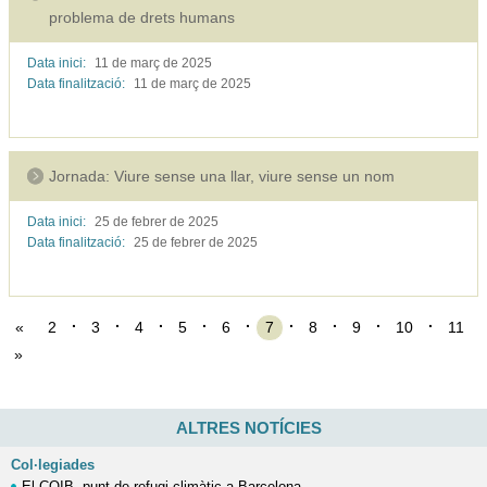
problema de drets humans
Data inici:
11 de març de
2025
Data finalització:
11 de març de
2025
Jornada: Viure sense una llar, viure sense un nom
Data inici:
25 de febrer de
2025
Data finalització:
25 de febrer de
2025
«
2
3
4
5
6
7
8
9
10
11
»
ALTRES NOTÍCIES
Col·legiades
El COIB, punt de refugi climàtic a Barcelona