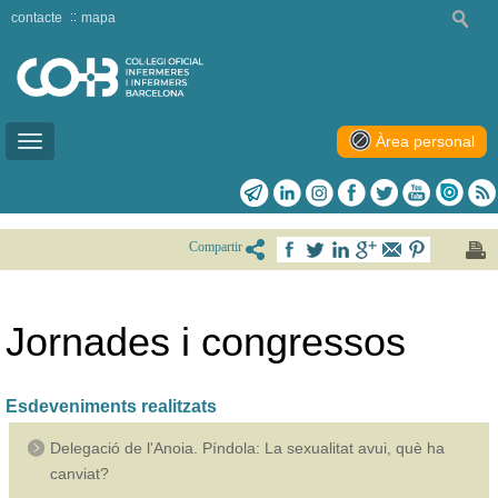
contacte
mapa
Àrea personal
Toggle
navigation
Compartir
Jornades i congressos
Esdeveniments realitzats
Delegació de l'Anoia. Píndola: La sexualitat avui, què ha
canviat?