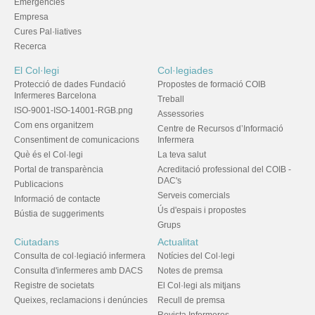
Emergències
Empresa
Cures Pal·liatives
Recerca
El Col·legi
Col·legiades
Protecció de dades Fundació
Propostes de formació COIB
Infermeres Barcelona
Treball
ISO-9001-ISO-14001-RGB.png
Assessories
Com ens organitzem
Centre de Recursos d’Informació
Consentiment de comunicacions
Infermera
Què és el Col·legi
La teva salut
Portal de transparència
Acreditació professional del COIB -
DAC's
Publicacions
Serveis comercials
Informació de contacte
Ús d'espais i propostes
Bústia de suggeriments
Grups
Ciutadans
Actualitat
Consulta de col·legiació infermera
Notícies del Col·legi
Consulta d'infermeres amb DACS
Notes de premsa
Registre de societats
El Col·legi als mitjans
Queixes, reclamacions i denúncies
Recull de premsa