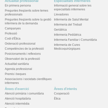
Actualitat professional
Especialitats infermeres
En primera persona
Informació general sobre les
especialitats infermeres
Preguntes freqüents sobre temes
professionals
Llevadores
Preguntes freqüents sobre la gestió
Infermeria de Salut Mental
infermera de la demanda
Infermeria del Treball
Campanyes
Geriàtrica
Professió
Infermeria Pediàtrica
Codi d'Ètica
Infermeria Familiar i Comunitària
Ordenació professional
Infermeria de Cures
Competències de la professió
Medicoquirúrgiques
Posicionaments i reflexions
Observatori de la professió
Actualitat sanitària
Agenda professional
Premis i beques
Associacions i societats científiques
infermeres
Àrees d'exercici
Àrees d'interès
Atenció primària i comunitària
Cooperació
Atenció hospitalària
Ètica
Atenció intermèdia