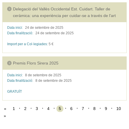
Delegació del Vallès Occidental Est. Cuidart. Taller de
ceràmica: una experiència per cuidar-se a través de l'art
Data inici:
24 de setembre de
2025
Data finalització:
24 de setembre de
2025
Import per a Col·legiades:
5
€
Premis Flors Sirera 2025
Data inici:
8 de setembre de
2025
Data finalització:
8 de setembre de
2025
GRATUÏT
«
1
2
3
4
5
6
7
8
9
10
»