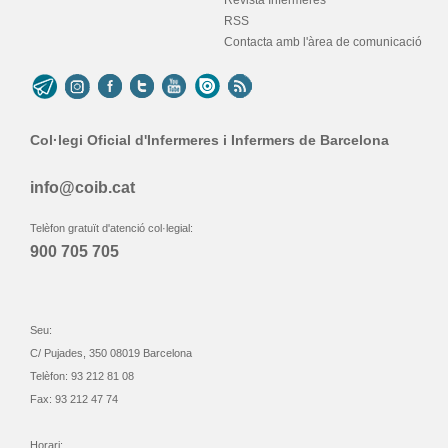
Revista Infermeres
RSS
Contacta amb l'àrea de comunicació
Col·legi Oficial d'Infermeres i Infermers de Barcelona
info@coib.cat
Telèfon gratuït d'atenció col·legial:
900 705 705
Seu:
C/ Pujades, 350 08019 Barcelona
Telèfon: 93 212 81 08
Fax: 93 212 47 74
Horari: