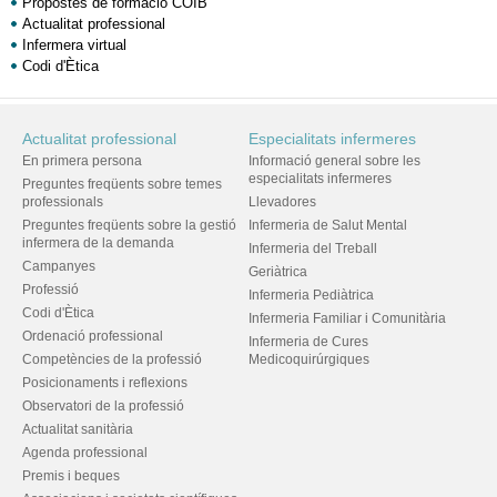
Propostes de formació COIB
Actualitat professional
Infermera virtual
Codi d'Ètica
Actualitat professional
Especialitats infermeres
En primera persona
Informació general sobre les
especialitats infermeres
Preguntes freqüents sobre temes
professionals
Llevadores
Preguntes freqüents sobre la gestió
Infermeria de Salut Mental
infermera de la demanda
Infermeria del Treball
Campanyes
Geriàtrica
Professió
Infermeria Pediàtrica
Codi d'Ètica
Infermeria Familiar i Comunitària
Ordenació professional
Infermeria de Cures
Competències de la professió
Medicoquirúrgiques
Posicionaments i reflexions
Observatori de la professió
Actualitat sanitària
Agenda professional
Premis i beques