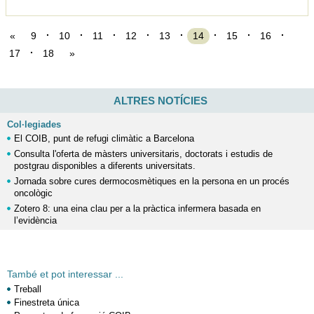
«
9
10
11
12
13
14
15
16
17
18
»
ALTRES NOTÍCIES
Col·legiades
El COIB, punt de refugi climàtic a Barcelona
Consulta l'oferta de màsters universitaris, doctorats i estudis de
postgrau disponibles a diferents universitats.
Jornada sobre cures dermocosmètiques en la persona en un procés
oncològic
Zotero 8: una eina clau per a la pràctica infermera basada en
l’evidència
També et pot interessar ...
Treball
Finestreta única