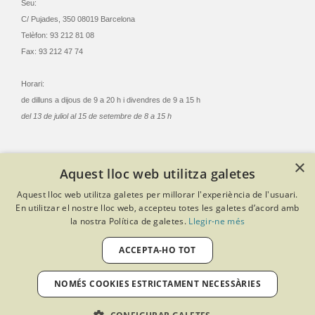
Seu:
C/ Pujades, 350 08019 Barcelona
Telèfon: 93 212 81 08
Fax: 93 212 47 74
Horari:
de dilluns a dijous de 9 a 20 h i divendres de 9 a 15 h
del 13 de juliol al 15 de setembre de 8 a 15 h
×
Aquest lloc web utilitza galetes
© Col·legi Oficial Infermeres i Infermers de Barcelona
Aquest lloc web utilitza galetes per millorar l'experiència de l'usuari.
Criteris de privacitat
Política de cookies
Avís legal
En utilitzar el nostre lloc web, accepteu totes les galetes d’acord amb
Política de protecció de dades
Política de qualitat
la nostra Política de galetes.
Llegir-ne més
Canal de denúncies
Desenvolupat amb Softeng Portal Builder
ACCEPTA-HO TOT
NOMÉS COOKIES ESTRICTAMENT NECESSÀRIES