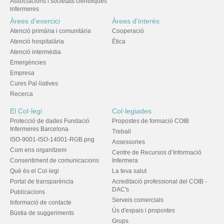
Associacions i societats científiques
infermeres
Àrees d'exercici
Àrees d'interès
Atenció primària i comunitària
Cooperació
Atenció hospitalària
Ètica
Atenció intermèdia
Emergències
Empresa
Cures Pal·liatives
Recerca
El Col·legi
Col·legiades
Protecció de dades Fundació
Propostes de formació COIB
Infermeres Barcelona
Treball
ISO-9001-ISO-14001-RGB.png
Assessories
Com ens organitzem
Centre de Recursos d’Informació
Consentiment de comunicacions
Infermera
Què és el Col·legi
La teva salut
Portal de transparència
Acreditació professional del COIB -
DAC's
Publicacions
Serveis comercials
Informació de contacte
Ús d'espais i propostes
Bústia de suggeriments
Grups