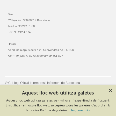
Seu:
C/ Pujades, 350 08019 Barcelona
Telèfon: 93 212 81 08
Fax: 93 212 47 74
Horari:
de dilluns a dijous de 9 a 20 h i divendres de 9 a 15 h
del 13 de juliol al 15 de setembre de 8 a 15 h
© Col·legi Oficial Infermeres i Infermers de Barcelona
Criteris de privacitat
Política de cookies
Avís legal
×
Aquest lloc web utilitza galetes
Política de protecció de dades
Política de qualitat
Canal de denúncies
Desenvolupat amb Softeng Portal Builder
Aquest lloc web utilitza galetes per millorar l'experiència de l'usuari.
En utilitzar el nostre lloc web, accepteu totes les galetes d’acord amb
la nostra Política de galetes.
Llegir-ne més