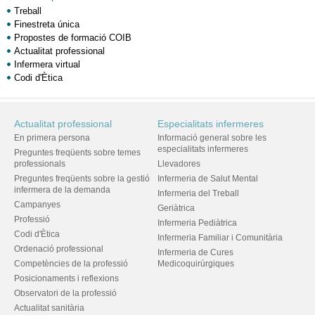
Treball
Finestreta única
Propostes de formació COIB
Actualitat professional
Infermera virtual
Codi d'Ètica
Actualitat professional
Especialitats infermeres
En primera persona
Informació general sobre les
especialitats infermeres
Preguntes freqüents sobre temes
professionals
Llevadores
Preguntes freqüents sobre la gestió
Infermeria de Salut Mental
infermera de la demanda
Infermeria del Treball
Campanyes
Geriàtrica
Professió
Infermeria Pediàtrica
Codi d'Ètica
Infermeria Familiar i Comunitària
Ordenació professional
Infermeria de Cures
Competències de la professió
Medicoquirúrgiques
Posicionaments i reflexions
Observatori de la professió
Actualitat sanitària