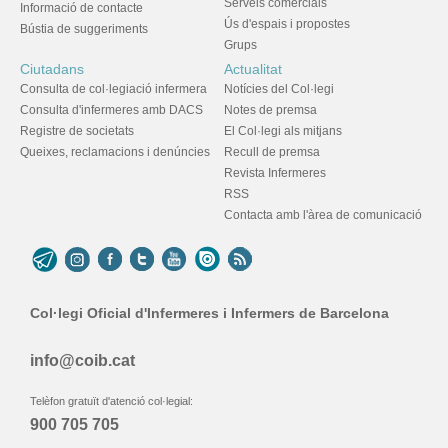
Serveis comercials
Informació de contacte
Ús d'espais i propostes
Bústia de suggeriments
Grups
Ciutadans
Actualitat
Consulta de col·legiació infermera
Notícies del Col·legi
Consulta d'infermeres amb DACS
Notes de premsa
Registre de societats
El Col·legi als mitjans
Queixes, reclamacions i denúncies
Recull de premsa
Revista Infermeres
RSS
Contacta amb l'àrea de comunicació
Col·legi Oficial d'Infermeres i Infermers de Barcelona
info@coib.cat
Telèfon gratuït d'atenció col·legial:
900 705 705