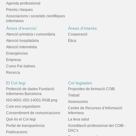
Agenda professional
Premis i beques
Associacions i societats científiques
infermeres
Àrees d'exercici
Àrees d'interès
Atenció primària i comunitària
Cooperació
Atenció hospitalària
Ètica
Atenció intermèdia
Emergències
Empresa
Cures Pal·liatives
Recerca
El Col·legi
Col·legiades
Protecció de dades Fundació
Propostes de formació COIB
Infermeres Barcelona
Treball
ISO-9001-ISO-14001-RGB.png
Assessories
Com ens organitzem
Centre de Recursos d’Informació
Consentiment de comunicacions
Infermera
Què és el Col·legi
La teva salut
Portal de transparència
Acreditació professional del COIB -
DAC's
Publicacions