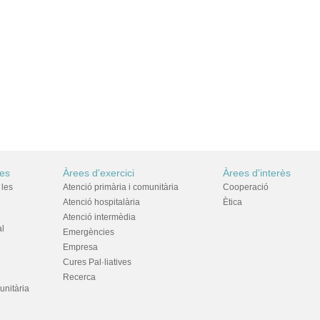
res
Àrees d'exercici
Àrees d'interès
 les
Atenció primària i comunitària
Cooperació
Atenció hospitalària
Ètica
Atenció intermèdia
al
Emergències
Empresa
Cures Pal·liatives
Recerca
unitària