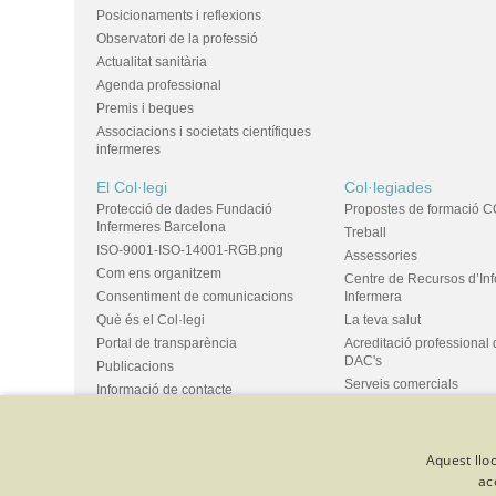
Posicionaments i reflexions
Observatori de la professió
Actualitat sanitària
Agenda professional
Premis i beques
Associacions i societats científiques
infermeres
El Col·legi
Col·legiades
Protecció de dades Fundació
Propostes de formació C
Infermeres Barcelona
Treball
ISO-9001-ISO-14001-RGB.png
Assessories
Com ens organitzem
Centre de Recursos d’In
Consentiment de comunicacions
Infermera
Què és el Col·legi
La teva salut
Portal de transparència
Acreditació professional 
DAC's
Publicacions
Serveis comercials
Informació de contacte
Ús d'espais i propostes
Bústia de suggeriments
Grups
Aquest lloc
ac
© Col·legi Oficial Infermeres i Infermers de Barcelona
Criteris de 