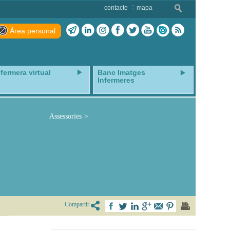
contacte
mapa
Àrea personal
nfermera virtual
Banc Imatges
Infermeres
Assessories
Compartir