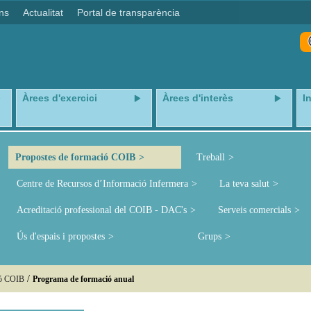
ns
Actualitat
Portal de transparència
Àrees d'exercici
Àrees d'interès
I
Propostes de formació COIB
Treball
Centre de Recursos d’Informació Infermera
La teva salut
Acreditació professional del COIB - DAC's
Serveis comercials
Ús d'espais i propostes
Grups
/
ió COIB
Programa de formació anual