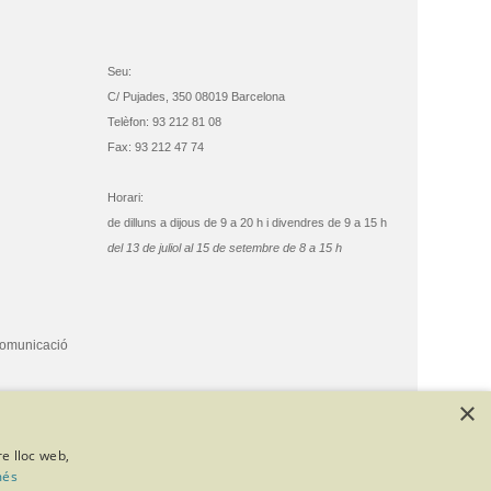
Seu:
C/ Pujades, 350 08019 Barcelona
Telèfon: 93 212 81 08
Fax: 93 212 47 74
Horari:
de dilluns a dijous de 9 a 20 h i divendres de 9 a 15 h
del 13 de juliol al 15 de setembre de 8 a 15 h
comunicació
×
re lloc web,
més