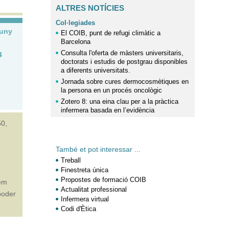
ALTRES NOTÍCIES
Col·legiades
juny
El COIB, punt de refugi climàtic a
Barcelona
Consulta l'oferta de màsters universitaris,
4
doctorats i estudis de postgrau disponibles
a diferents universitats.
Jornada sobre cures dermocosmètiques en
la persona en un procés oncològic
Zotero 8: una eina clau per a la pràctica
infermera basada en l’evidència
50,
També et pot interessar ...
Treball
Finestreta única
Propostes de formació COIB
rem
Actualitat professional
poder
Infermera virtual
Codi d'Ètica