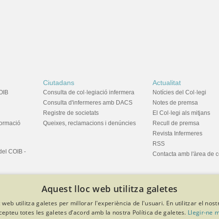
Ciutadans
Actualitat
OIB
Consulta de col·legiació infermera
Notícies del Col·legi
Consulta d'infermeres amb DACS
Notes de premsa
Registre de societats
El Col·legi als mitjans
formació
Queixes, reclamacions i denúncies
Recull de premsa
Revista Infermeres
RSS
del COIB -
Contacta amb l'àrea de 
Aquest lloc web utilitza galetes
 web utilitza galetes per millorar l'experiència de l'usuari. En utilitzar el nost
cepteu totes les galetes d’acord amb la nostra Política de galetes.
Llegir-ne 
privacitat
Política de cookies
Avís legal
Política de protecció de dades