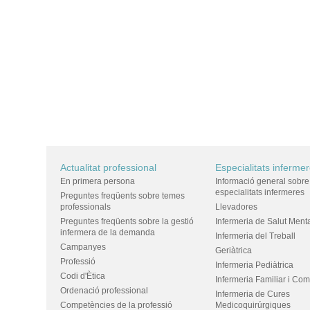
Actualitat professional
Especialitats inferme
En primera persona
Informació general sobre
especialitats infermeres
Preguntes freqüents sobre temes
professionals
Llevadores
Preguntes freqüents sobre la gestió
Infermeria de Salut Ment
infermera de la demanda
Infermeria del Treball
Campanyes
Geriàtrica
Professió
Infermeria Pediàtrica
Codi d'Ètica
Infermeria Familiar i Com
Ordenació professional
Infermeria de Cures
Competències de la professió
Medicoquirúrgiques