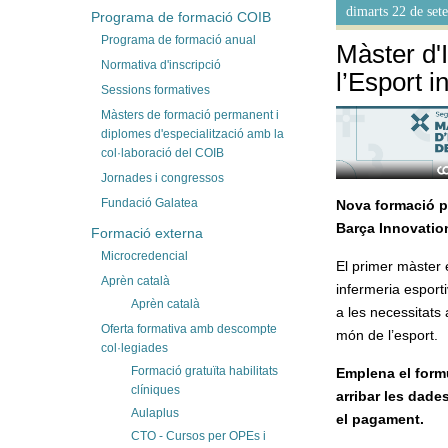
dimarts 22 de se
Programa de formació COIB
Programa de formació anual
Màster d'
Normativa d'inscripció
l’Esport i
Sessions formatives
Màsters de formació permanent i
diplomes d'especialització amb la
col·laboració del COIB
Jornades i congressos
Fundació Galatea
Nova formació p
Barça Innovatio
Formació externa
Microcredencial
El primer màster e
Aprèn català
infermeria esport
Aprèn català
a les necessitats 
Oferta formativa amb descompte
món de l’esport.
col·legiades
Formació gratuïta habilitats
Emplena el formul
clíniques
arribar les dade
Aulaplus
el pagament.
CTO - Cursos per OPEs i