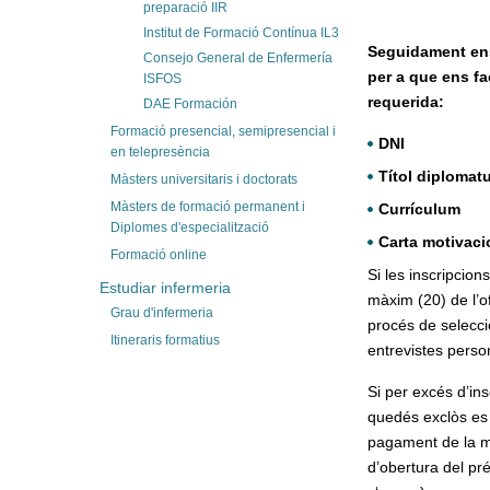
preparació IIR
Institut de Formació Contínua IL3
Seguidament en
Consejo General de Enfermería
per a que ens fa
ISFOS
requerida:
DAE Formación
Formació presencial, semipresencial i
DNI
en telepresència
Títol diplomat
Màsters universitaris i doctorats
Màsters de formació permanent i
Currículum
Diplomes d'especialització
Carta motivaci
Formació online
Si les inscripcio
Estudiar infermeria
màxim (20) de l’o
Grau d'infermeria
procés de selecci
Itineraris formatius
entrevistes perso
Si per excés d’ins
quedés exclòs es 
pagament de la ma
d’obertura del pr