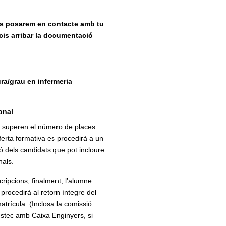
s posarem en contacte amb tu
cis arribar la documentació
ura/grau en infermeria
onal
ns superen el número de places
ferta formativa es procedirà a un
ó dels candidats que pot incloure
nals.
cripcions, finalment, l’alumne
procedirà al retorn íntegre del
trícula. (Inclosa la comissió
éstec amb Caixa Enginyers, si