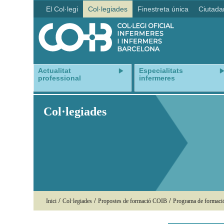
El Col·legi
Col·legiades
Finestreta única
Ciutada
Actualitat
Especialitats
professional
infermeres
Col·legiades
/
/
/
Inici
Col·legiades
Propostes de formació COIB
Programa de formac