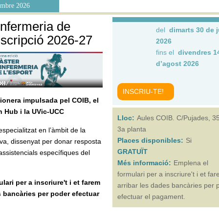
tembre 2026
Infermeria de
del
dimarts 30 de 
nscripció 2026-27
2026
fins el
divendres 1
d’agost 2026
INSCRIU-TE!
ionera impulsada pel COIB, el
n Hub i la UVic-UCC
Lloc:
Aules COIB. C/Pujades, 3
3a planta
specialitzat en l’àmbit de la
Places disponibles:
Si
iva, dissenyat per donar resposta
GRATUÏT
assistencials específiques del
Més informació:
Emplena el
formulari per a inscriure't i et fa
ari per a inscriure't i et farem
arribar les dades bancàries per 
s bancàries per poder efectuar
efectuar el pagament.