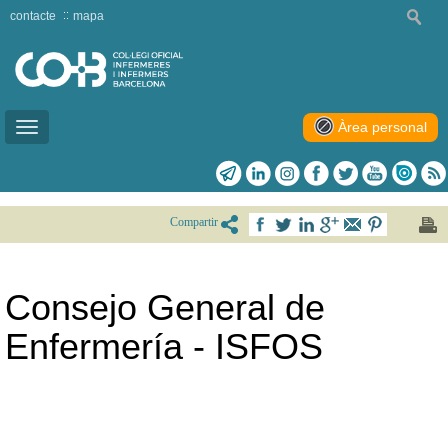
contacte
mapa
Àrea personal
Toggle
navigation
Compartir
Consejo General de
Enfermería - ISFOS