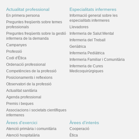
Actualitat professional
Especialitats infermeres
En primera persona
Informació general sobre les
especialitats infermeres
Preguntes freqüents sobre temes
professionals
Llevadores
Preguntes freqüents sobre la gestió
Infermeria de Salut Mental
infermera de la demanda
Infermeria del Treball
Campanyes
Geriàtrica
Professió
Infermeria Pediàtrica
Codi d'Ètica
Infermeria Familiar i Comunitària
Ordenació professional
Infermeria de Cures
Competències de la professió
Medicoquirúrgiques
Posicionaments i reflexions
Observatori de la professió
Actualitat sanitària
Agenda professional
Premis i beques
Associacions i societats científiques
infermeres
Àrees d'exercici
Àrees d'interès
Atenció primària i comunitària
Cooperació
Atenció hospitalària
Ètica