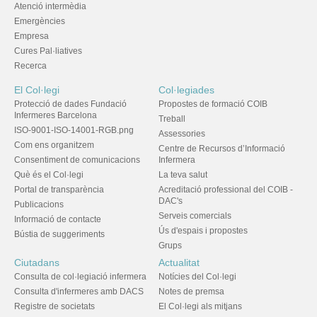
Atenció intermèdia
Emergències
Empresa
Cures Pal·liatives
Recerca
El Col·legi
Col·legiades
Protecció de dades Fundació
Propostes de formació COIB
Infermeres Barcelona
Treball
ISO-9001-ISO-14001-RGB.png
Assessories
Com ens organitzem
Centre de Recursos d’Informació
Consentiment de comunicacions
Infermera
Què és el Col·legi
La teva salut
Portal de transparència
Acreditació professional del COIB -
DAC's
Publicacions
Serveis comercials
Informació de contacte
Ús d'espais i propostes
Bústia de suggeriments
Grups
Ciutadans
Actualitat
Consulta de col·legiació infermera
Notícies del Col·legi
Consulta d'infermeres amb DACS
Notes de premsa
Registre de societats
El Col·legi als mitjans