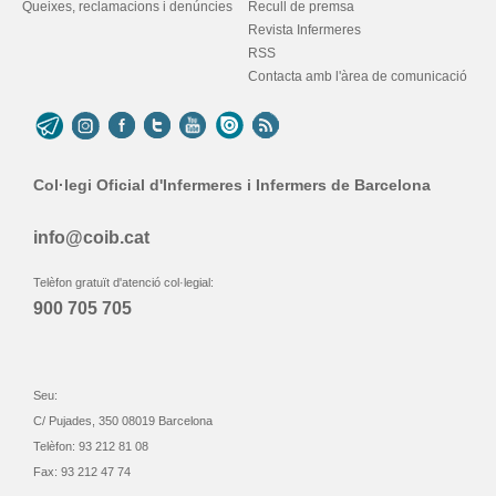
Queixes, reclamacions i denúncies
Recull de premsa
Revista Infermeres
RSS
Contacta amb l'àrea de comunicació
Col·legi Oficial d'Infermeres i Infermers de Barcelona
info@coib.cat
Telèfon gratuït d'atenció col·legial:
900 705 705
Seu:
C/ Pujades, 350 08019 Barcelona
Telèfon: 93 212 81 08
Fax: 93 212 47 74