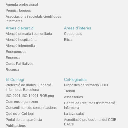
Agenda professional
Premis i beques
Associacions i societats científiques
infermeres
Àrees d'exercici
Àrees d'interès
Atenció primària i comunitària
Cooperació
Atenció hospitalària
Ètica
Atenció intermèdia
Emergències
Empresa
Cures Pal·liatives
Recerca
El Col·legi
Col·legiades
Protecció de dades Fundació
Propostes de formació COIB
Infermeres Barcelona
Treball
ISO-9001-ISO-14001-RGB.png
Assessories
Com ens organitzem
Centre de Recursos d’Informació
Consentiment de comunicacions
Infermera
Què és el Col·legi
La teva salut
Portal de transparència
Acreditació professional del COIB -
DAC's
Publicacions