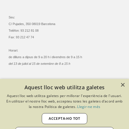
Seu:
C/ Pujades, 350 08019 Barcelona
Telèfon: 93 212 81 08
Fax: 93 212 47 74
Horari:
de dilluns a dijous de 9 a 20 h i divendres de 9 a 15 h
del 13 de juliol al 15 de setembre de 8 a 15 h
×
Aquest lloc web utilitza galetes
© Col·legi Oficial Infermeres i Infermers de Barcelona
Aquest lloc web utilitza galetes per millorar l'experiència de l'usuari.
Criteris de privacitat
Política de cookies
Avís legal
En utilitzar el nostre lloc web, accepteu totes les galetes d’acord amb
Política de protecció de dades
Política de qualitat
la nostra Política de galetes.
Llegir-ne més
Canal de denúncies
Desenvolupat amb Softeng Portal Builder
ACCEPTA-HO TOT