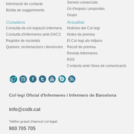
Serveis comercials
Informació de contacte
Ús d'espais i propostes
Bústia de suggeriments
Grups
Ciutadans
Actualitat
Consulta de col·legiació infermera
Notícies del Col·legi
Consulta d'infermeres amb DACS
Notes de premsa
Registre de societats
El Col·legi als mitjans
Queixes, reclamacions i denúncies
Recull de premsa
Revista Infermeres
RSS
Contacta amb l'àrea de comunicació
Col·legi Oficial d'Infermeres i Infermers de Barcelona
info@coib.cat
Telèfon gratuït d'atenció col·legial:
900 705 705