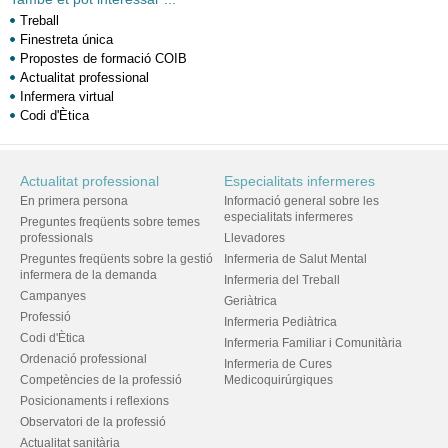
Treball
Finestreta única
Propostes de formació COIB
Actualitat professional
Infermera virtual
Codi d'Ètica
Actualitat professional
Especialitats infermeres
En primera persona
Informació general sobre les
especialitats infermeres
Preguntes freqüents sobre temes
professionals
Llevadores
Preguntes freqüents sobre la gestió
Infermeria de Salut Mental
infermera de la demanda
Infermeria del Treball
Campanyes
Geriàtrica
Professió
Infermeria Pediàtrica
Codi d'Ètica
Infermeria Familiar i Comunitària
Ordenació professional
Infermeria de Cures
Competències de la professió
Medicoquirúrgiques
Posicionaments i reflexions
Observatori de la professió
Actualitat sanitària