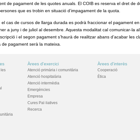
rrent de pagament de les quotes anuals. El COIB es reserva el dret de 
persones que es trobin en situació d’impagament de la quota.
 el cas de cursos de llarga durada es podrà fraccionar el pagament e
er a juny i de juliol al desembre. Aquesta modalitat cal comunicar-la al
scripció i el segon pagament s’haurà de realitzar abans d’acabar les c
ma de pagament serà la mateixa.
res
Àrees d'exercici
Àrees d'interès
 les
Atenció primària i comunitària
Cooperació
Atenció hospitalària
Ètica
Atenció intermèdia
al
Emergències
Empresa
Cures Pal·liatives
Recerca
unitària