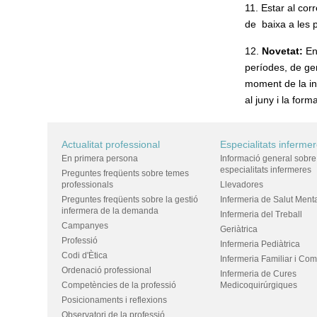
11. Estar al co
de baixa a les 
12.
Novetat:
En
períodes, de gen
moment de la in
al juny i la for
Actualitat professional
Especialitats inferme
En primera persona
Informació general sobre
especialitats infermeres
Preguntes freqüents sobre temes
professionals
Llevadores
Preguntes freqüents sobre la gestió
Infermeria de Salut Ment
infermera de la demanda
Infermeria del Treball
Campanyes
Geriàtrica
Professió
Infermeria Pediàtrica
Codi d'Ètica
Infermeria Familiar i Com
Ordenació professional
Infermeria de Cures
Competències de la professió
Medicoquirúrgiques
Posicionaments i reflexions
Observatori de la professió