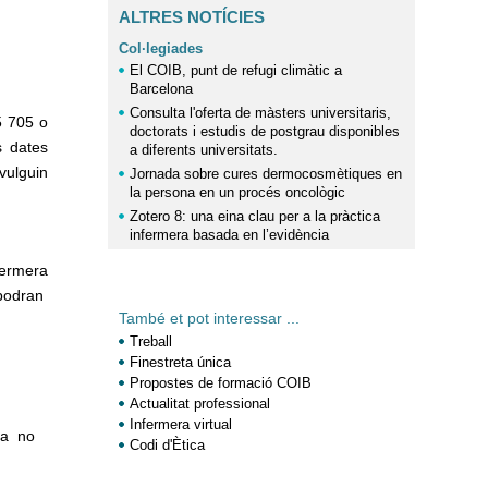
ALTRES NOTÍCIES
Col·legiades
El COIB, punt de refugi climàtic a
Barcelona
Consulta l'oferta de màsters universitaris,
05 705 o
doctorats i estudis de postgrau disponibles
s dates
a diferents universitats.
vulguin
Jornada sobre cures dermocosmètiques en
la persona en un procés oncològic
Zotero 8: una eina clau per a la pràctica
infermera basada en l’evidència
fermera
 podran
També et pot interessar ...
Treball
Finestreta única
Propostes de formació COIB
Actualitat professional
Infermera virtual
 a no
Codi d'Ètica