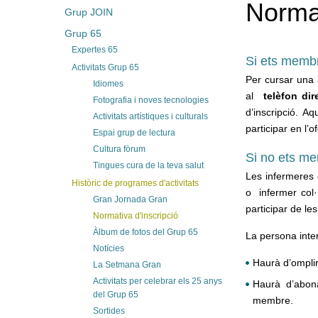
Normat
Grup JOIN
Grup 65
Expertes 65
Si ets memb
Activitats Grup 65
Per cursar una a
Idiomes
al
telèfon di
Fotografia i noves tecnologies
d’inscripció. A
Activitats artístiques i culturals
participar en l’o
Espai grup de lectura
Cultura fòrum
Si no ets m
Tingues cura de la teva salut
Les infermeres 
Històric de programes d'activitats
o infermer col·
Gran Jornada Gran
participar de le
Normativa d'inscripció
Àlbum de fotos del Grup 65
La persona inte
Notícies
Haurà d’omplir 
La Setmana Gran
Activitats per celebrar els 25 anys
Haurà d’abona
del Grup 65
membre.
Sortides