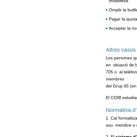
invalidesa.
Omplir la butll
Pagar la quota
Acceptar la no
Altres casos
Les persones qu
en situació de b
705 o al telèfo
membres
del Grup 65 (en 
El COIB estudia
Normativa d’
1. Cal formalitza
sou membre o n
2. El
sistema d