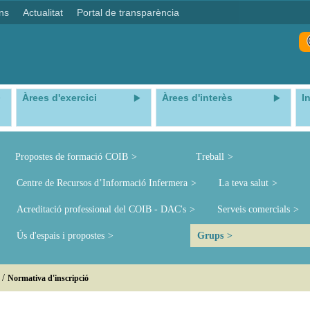
ns
Actualitat
Portal de transparència
Àrees d'exercici
Àrees d'interès
I
Propostes de formació COIB
Treball
Centre de Recursos d’Informació Infermera
La teva salut
Acreditació professional del COIB - DAC's
Serveis comercials
Ús d'espais i propostes
Grups
/
Normativa d'inscripció