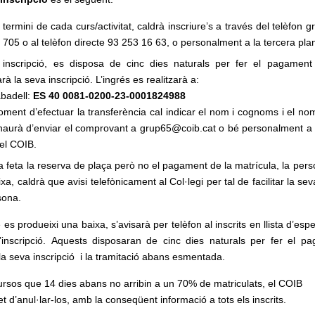
 termini de cada curs/activitat, caldrà inscriure’s a través del telèfon g
705 o al telèfon directe 93 253 16 63, o personalment a la tercera pla
 inscripció, es disposa de cinc dies naturals per fer el pagamen
rà la seva inscripció. L’ingrés es realitzarà a:
badell:
ES 40 0081-0200-23-0001824988
oment d’efectuar la transferència cal indicar el nom i cognoms i el no
’haurà d’enviar el comprovant a grup65@coib.cat o bé personalment a 
del COIB.
a feta la reserva de plaça però no el pagament de la matrícula, la per
xa, caldrà que avisi telefònicament al Col·legi per tal de facilitar la se
sona.
 es produeixi una baixa, s’avisarà per telèfon al inscrits en llista d’es
’inscripció. Aquests disposaran de cinc dies naturals per fer el p
la seva inscripció i la tramitació abans esmentada.
cursos que 14 dies abans no arribin a un 70% de matriculats, el COIB
et d’anul·lar-los, amb la conseqüent informació a tots els inscrits.