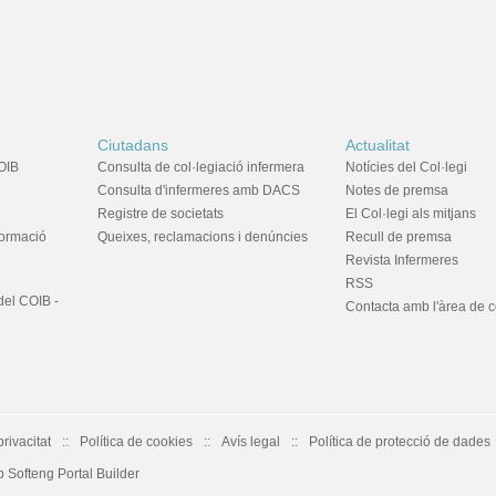
Ciutadans
Actualitat
OIB
Consulta de col·legiació infermera
Notícies del Col·legi
Consulta d'infermeres amb DACS
Notes de premsa
Registre de societats
El Col·legi als mitjans
formació
Queixes, reclamacions i denúncies
Recull de premsa
Revista Infermeres
RSS
del COIB -
Contacta amb l'àrea de 
privacitat
Política de cookies
Avís legal
Política de protecció de dades
Softeng Portal Builder