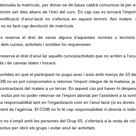
bonada la matrícula, per donar-se de baixa caldrà comunicar-la per es
mínim set dies abans de l’inici del curs. En cap cas es tornarà l’impor
 notificació d’anul·lació no s’efectua en aquest termini. Així mateix,
ja no es farà cap devolució de matrícula.
 es reserva el dret de variar alguna d’aquestes normes o terminis
 dels cursos, activitats i sortides ho requereixen.
 reserva el dret d’anul·lar aquells cursos/activitats que no arribin a l’o
a i de canviar dates i horaris.
sortides en què el participant no pugui anar i avisi amb menys de 10 d
OIB no es pot comprometre a retornar l’import íntegre de la mateixa, j
contractació del mateix a un tercer. En aquest cas pot haver-hi despe
 inclús pot no poder retornar-se l’import abonat per l’assistent a la sort
la responsabilitat tant en l’organització com en l’anul·lació (si es donés 
ent de l’agència. El COIB no hi té cap responsabilitat ni directa ni indir
 no s’ompli amb les persones del Grup 65, s’ofertarà a la resta de col·
ectius per obrir els grups i evitar anul·lar activitats.