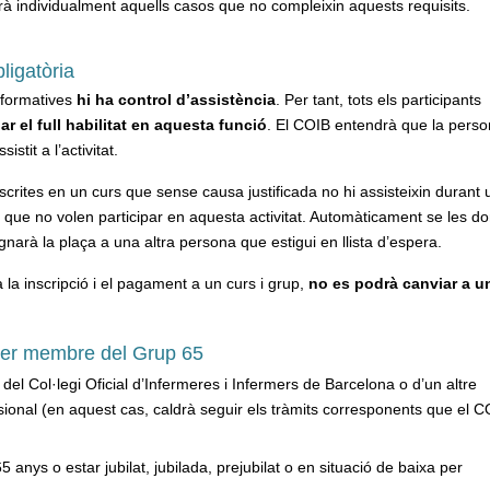
rà individualment aquells casos que no compleixin aquests requisits.
ligatòria
s formatives
hi ha control d’assistència
. Per tant, tots els participants
r el full habilitat en aquesta funció
. El COIB entendrà que la pers
istit a l’activitat.
crites en un curs que sense causa justificada no hi assisteixin durant 
 que no volen participar en aquesta activitat. Automàticament se les d
ignarà la plaça a una altra persona que estigui en llista d’espera.
la inscripció i el pagament a un curs i grup,
no es podrà canviar a un
 ser membre del Grup 65
 del Col·legi Oficial d’Infermeres i Infermers de Barcelona o d’un altre
ssional (en aquest cas, caldrà seguir els tràmits corresponents que el 
 anys o estar jubilat, jubilada, prejubilat o en situació de baixa per