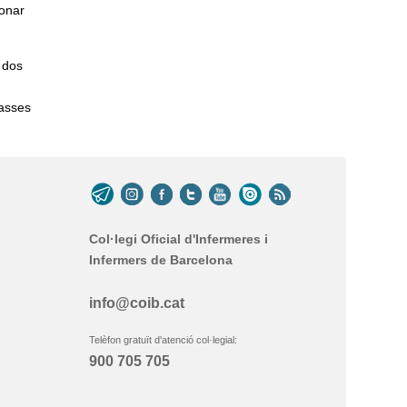
donar
n dos
lasses
Col·legi Oficial d'Infermeres i
Infermers de Barcelona
info@coib.cat
Telèfon gratuït d'atenció col·legial:
900 705 705