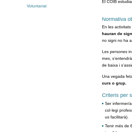
El COIB estudia
Voluntariat
Normativa ob
En les activitat
hauran de signa
no signi no ha ass
Les persones ins
mes, s’entendrà
de baixa i s’ass
Una vegada feta 
curs o grup.
Criteris per
Ser infermer/a
col·legi profe
us facilitarà).
Tenir més de 65