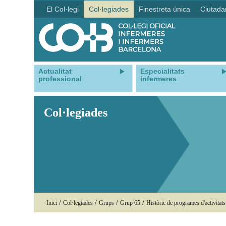
El Col·legi
Col·legiades
Finestreta única
Ciutada
Actualitat
Especialitats
professional
infermeres
Col·legiades
/
/
/
/
Inici
Col·legiades
Grups
Grup 65
Històric de programes d'activitats