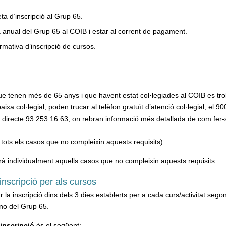
eta d’inscripció al Grup 65.
 anual del Grup 65 al COIB i estar al corrent de pagament.
rmativa d’inscripció de cursos.
e tenen més de 65 anys i que havent estat col·legiades al COIB es tr
aixa col·legial, poden trucar al telèfon gratuït d’atenció col·legial, el 9
n directe 93 253 16 63, on rebran informació més detallada de com fer-
tots els casos que no compleixin aquests requisits).
rà individualment aquells casos que no compleixin aquests requisits.
inscripció per als cursos
r la inscripció dins dels 3 dies establerts per a cada curs/activitat segon
o del Grup 65.
’inscripció
és el següent: