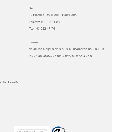
Seu:
C/ Pujades, 350 08019 Barcelona
Telèfon: 93 212 81 08
Fax: 93 212 47 74
Horari:
de dilluns a dijous de 9 a 20 h i divendres de 9 a 15 h
del 13 de juliol al 15 de setembre de 8 a 15 h
comunicació