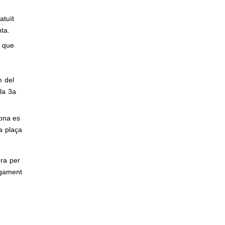
ratuït
nta.
t que
m del
la 3a
sona es
va plaça
pera per
agament