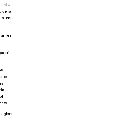
crit al
t de la
 un cop
 si les
cupació
ies
a que
ses
ida.
el
ecta.
legiats