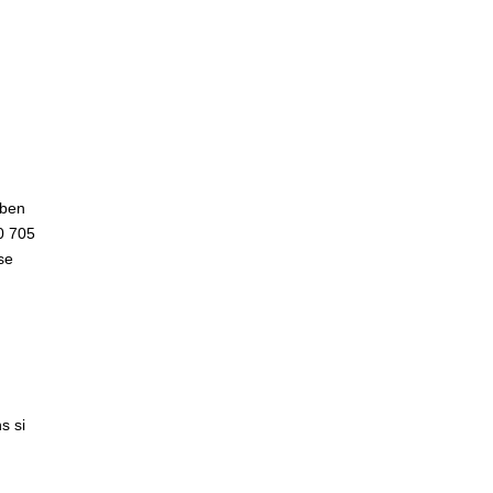
oben
00 705
se
s si