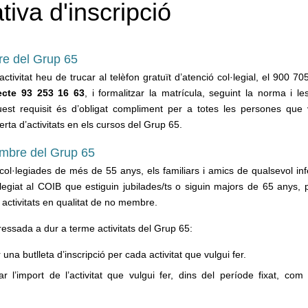
iva d'inscripció
re del Grup 65
ctivitat heu de trucar al telèfon gratuït d’atenció col·legial, el 900 7
recte 93 253 16 63
, i formalitzar la matrícula, seguint la norma i le
quest requisit és d’obligat compliment per a totes les persones que 
ferta d’activitats en els cursos del Grup 65.
embre del Grup 65
col·legiades de més de 55 anys, els familiars i amics de qualsevol in
legiat al COIB que estiguin jubilades/ts o siguin majors de 65 anys,
s activitats en qualitat de no membre.
ressada a dur a terme activitats del Grup 65:
una butlleta d’inscripció per cada activitat que vulgui fer.
r l’import de l’activitat que vulgui fer, dins del període fixat, com