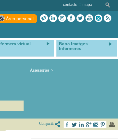
contacte
mapa
Àrea personal
nfermera virtual
Banc Imatges
Infermeres
Assessories
Compartir