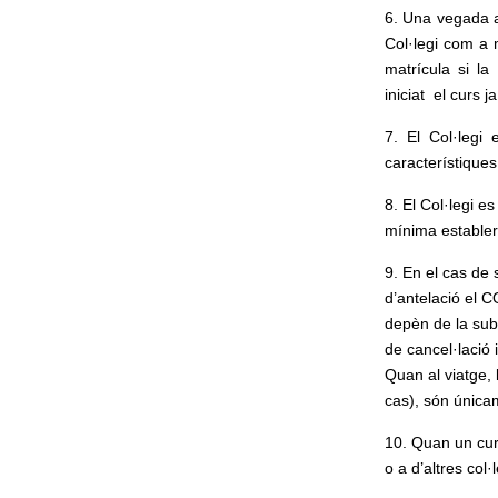
6. Una vegada a
Col·legi com a 
matrícula si la
iniciat el curs 
7. El Col·legi
característiques
8. El Col·legi es
mínima establert
9. En el cas de 
d’antelació el C
depèn de la sub
de cancel·lació i
Quan al viatge, 
cas), són únicam
10. Quan un curs
o a d’altres col·l