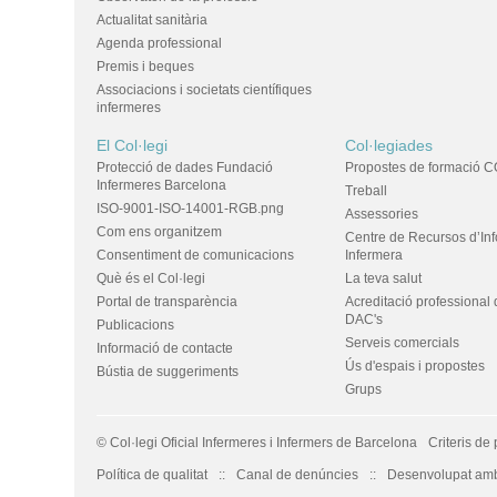
Actualitat sanitària
Agenda professional
Premis i beques
Associacions i societats científiques
infermeres
El Col·legi
Col·legiades
Protecció de dades Fundació
Propostes de formació C
Infermeres Barcelona
Treball
ISO-9001-ISO-14001-RGB.png
Assessories
Com ens organitzem
Centre de Recursos d’In
Consentiment de comunicacions
Infermera
Què és el Col·legi
La teva salut
Portal de transparència
Acreditació professional 
DAC's
Publicacions
Serveis comercials
Informació de contacte
Ús d'espais i propostes
Bústia de suggeriments
Grups
© Col·legi Oficial Infermeres i Infermers de Barcelona
Criteris de 
Política de qualitat
Canal de denúncies
Desenvolupat amb 