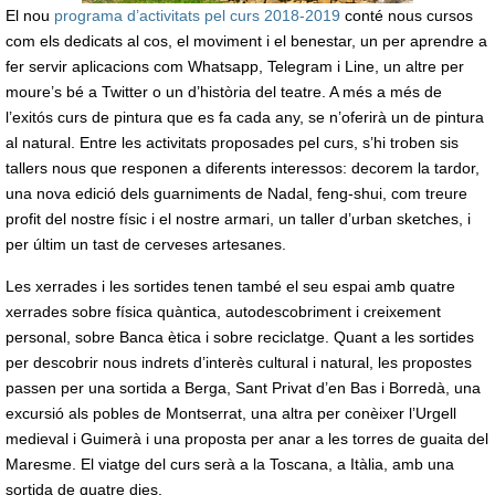
El nou
programa d’activitats pel curs 2018-2019
conté nous cursos
com els dedicats al cos, el moviment i el benestar, un per aprendre a
fer servir aplicacions com Whatsapp, Telegram i Line, un altre per
moure’s bé a Twitter o un d’història del teatre. A més a més de
l’exitós curs de pintura que es fa cada any, se n’oferirà un de pintura
al natural. Entre les activitats proposades pel curs, s’hi troben sis
tallers nous que responen a diferents interessos: decorem la tardor,
una nova edició dels guarniments de Nadal, feng-shui, com treure
profit del nostre físic i el nostre armari, un taller d’urban sketches, i
per últim un tast de cerveses artesanes.
Les xerrades i les sortides tenen també el seu espai amb quatre
xerrades sobre física quàntica, autodescobriment i creixement
personal, sobre Banca ètica i sobre reciclatge. Quant a les sortides
per descobrir nous indrets d’interès cultural i natural, les propostes
passen per una sortida a Berga, Sant Privat d’en Bas i Borredà, una
excursió als pobles de Montserrat, una altra per conèixer l’Urgell
medieval i Guimerà i una proposta per anar a les torres de guaita del
Maresme. El viatge del curs serà a la Toscana, a Itàlia, amb una
sortida de quatre dies.