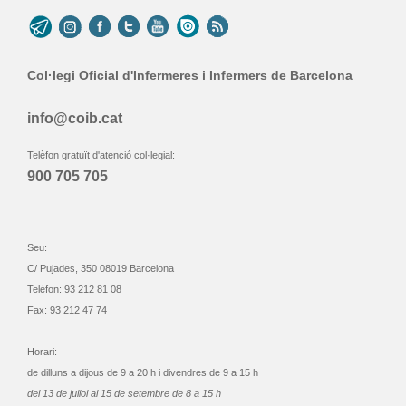
Col·legi Oficial d'Infermeres i Infermers de Barcelona
info@coib.cat
Telèfon gratuït d'atenció col·legial:
900 705 705
Seu:
C/ Pujades, 350 08019 Barcelona
Telèfon: 93 212 81 08
Fax: 93 212 47 74
Horari:
de dilluns a dijous de 9 a 20 h i divendres de 9 a 15 h
del 13 de juliol al 15 de setembre de 8 a 15 h