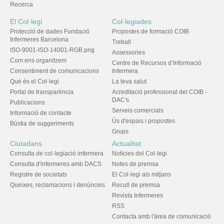
Recerca
El Col·legi
Col·legiades
Protecció de dades Fundació
Propostes de formació COIB
Infermeres Barcelona
Treball
ISO-9001-ISO-14001-RGB.png
Assessories
Com ens organitzem
Centre de Recursos d’Informació
Consentiment de comunicacions
Infermera
Què és el Col·legi
La teva salut
Portal de transparència
Acreditació professional del COIB -
DAC's
Publicacions
Serveis comercials
Informació de contacte
Ús d'espais i propostes
Bústia de suggeriments
Grups
Ciutadans
Actualitat
Consulta de col·legiació infermera
Notícies del Col·legi
Consulta d'infermeres amb DACS
Notes de premsa
Registre de societats
El Col·legi als mitjans
Queixes, reclamacions i denúncies
Recull de premsa
Revista Infermeres
RSS
Contacta amb l'àrea de comunicació