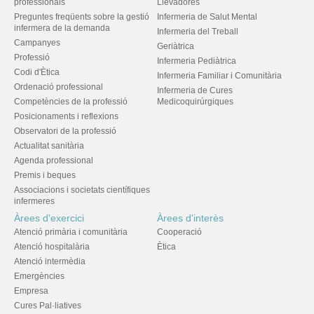
professionals
Llevadores
Preguntes freqüents sobre la gestió
Infermeria de Salut Mental
infermera de la demanda
Infermeria del Treball
Campanyes
Geriàtrica
Professió
Infermeria Pediàtrica
Codi d'Ètica
Infermeria Familiar i Comunitària
Ordenació professional
Infermeria de Cures
Competències de la professió
Medicoquirúrgiques
Posicionaments i reflexions
Observatori de la professió
Actualitat sanitària
Agenda professional
Premis i beques
Associacions i societats científiques
infermeres
Àrees d'exercici
Àrees d'interès
Atenció primària i comunitària
Cooperació
Atenció hospitalària
Ètica
Atenció intermèdia
Emergències
Empresa
Cures Pal·liatives