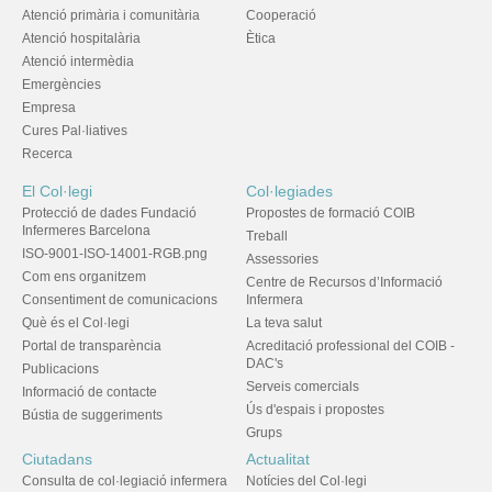
Atenció primària i comunitària
Cooperació
Atenció hospitalària
Ètica
Atenció intermèdia
Emergències
Empresa
Cures Pal·liatives
Recerca
El Col·legi
Col·legiades
Protecció de dades Fundació
Propostes de formació COIB
Infermeres Barcelona
Treball
ISO-9001-ISO-14001-RGB.png
Assessories
Com ens organitzem
Centre de Recursos d’Informació
Consentiment de comunicacions
Infermera
Què és el Col·legi
La teva salut
Portal de transparència
Acreditació professional del COIB -
DAC's
Publicacions
Serveis comercials
Informació de contacte
Ús d'espais i propostes
Bústia de suggeriments
Grups
Ciutadans
Actualitat
Consulta de col·legiació infermera
Notícies del Col·legi