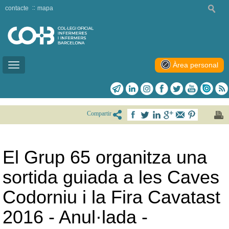
contacte
mapa
Àrea personal
Toggle
navigation
Compartir
El Grup 65 organitza una
sortida guiada a les Caves
Codorniu i la Fira Cavatast
2016 - Anul·lada -