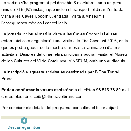
La sortida s'ha programat pel dissabte 8 d'octubre i amb un preu
únic de 71€ (IVA inclòs) i que inclou el transport, el dinar, l'entrada i
visita a les Caves Codorniu, entrada i visita a Vinseum i
l'assegurança mèdica i cancel·lació.
La jornada inclou al matí la visita a les Caves Codorniu i el seu
entorn així com degustació i una visita a la Fira Cavatast 2016, en la
que es podrà gaudir de la mostra d'artesania, animació i d'altres
activitats. Després del dinar, els participants podran visitar el Museu
de les Cultures del Vi de Catalunya, VINSEUM, amb una audioguia.
La inscripció a aquesta activitat és gestionada per B The Travel
Brand
Podeu confirmar la vostra assistència
al telèfon 93 515 73 89 o al
correu electrònic coib@bthetravelbrand.com
Per conèixer els detalls del programa, consulteu el fitxer adjunt
Descarregar fitxer