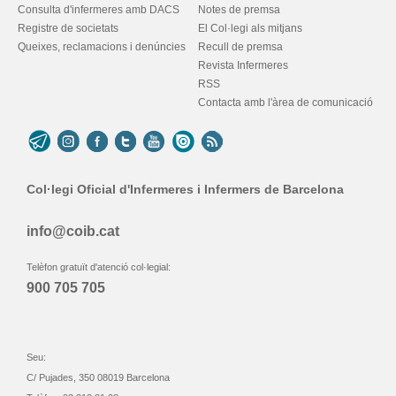
Consulta d'infermeres amb DACS
Notes de premsa
Registre de societats
El Col·legi als mitjans
Queixes, reclamacions i denúncies
Recull de premsa
Revista Infermeres
RSS
Contacta amb l'àrea de comunicació
Col·legi Oficial d'Infermeres i Infermers de Barcelona
info@coib.cat
Telèfon gratuït d'atenció col·legial:
900 705 705
Seu:
C/ Pujades, 350 08019 Barcelona