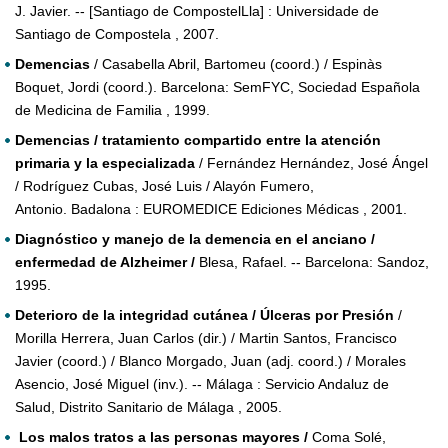
J. Javier. -- [Santiago de CompostelLla] : Universidade de
Santiago de Compostela , 2007.
Demencias
/ Casabella Abril, Bartomeu (coord.) / Espinàs
Boquet, Jordi (coord.). Barcelona: SemFYC, Sociedad Española
de Medicina de Familia , 1999.
Demencias / tratamiento compartido entre la atención
primaria y la especializada
/ Fernández Hernández, José Ángel
/ Rodríguez Cubas, José Luis / Alayón Fumero,
Antonio. Badalona : EUROMEDICE Ediciones Médicas , 2001.
Diagnóstico y manejo de la demencia en el anciano /
enfermedad de Alzheimer /
Blesa, Rafael. -- Barcelona: Sandoz,
1995.
Deterioro de la integridad cutánea / Úlceras por Presión
/
Morilla Herrera, Juan Carlos (dir.) / Martin Santos, Francisco
Javier (coord.) / Blanco Morgado, Juan (adj. coord.) / Morales
Asencio, José Miguel (inv.). -- Málaga : Servicio Andaluz de
Salud, Distrito Sanitario de Málaga , 2005.
Los malos tratos a las personas mayores /
Coma Solé,