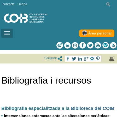
contacte
mapa
Àrea personal
Toggle
navigation
Compartir
Bibliografia i recursos
Bibliografia especialitzada a la
Biblioteca del COIB
Intervenciones enfermeras ante las alteraciones geriátricas
.