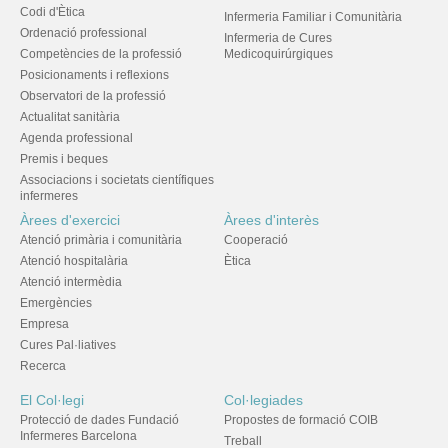
Codi d'Ètica
Infermeria Familiar i Comunitària
Ordenació professional
Infermeria de Cures
Competències de la professió
Medicoquirúrgiques
Posicionaments i reflexions
Observatori de la professió
Actualitat sanitària
Agenda professional
Premis i beques
Associacions i societats científiques
infermeres
Àrees d'exercici
Àrees d'interès
Atenció primària i comunitària
Cooperació
Atenció hospitalària
Ètica
Atenció intermèdia
Emergències
Empresa
Cures Pal·liatives
Recerca
El Col·legi
Col·legiades
Protecció de dades Fundació
Propostes de formació COIB
Infermeres Barcelona
Treball