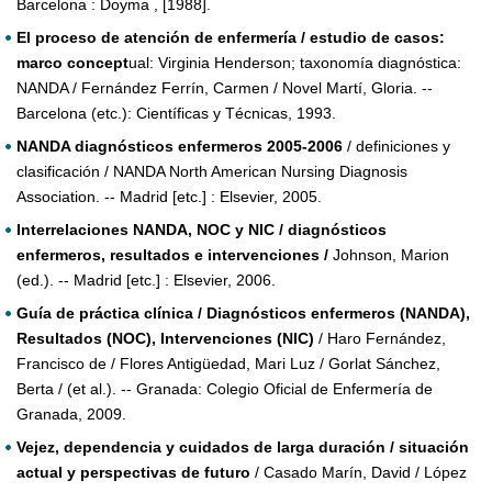
Barcelona : Doyma , [1988].
El proceso de atención de enfermería / estudio de casos:
marco concept
ual: Virginia Henderson; taxonomía diagnóstica:
NANDA / Fernández Ferrín, Carmen / Novel Martí, Gloria. --
Barcelona (etc.): Científicas y Técnicas, 1993.
NANDA diagnósticos enfermeros 2005-2006
/ definiciones y
clasificación / NANDA North American Nursing Diagnosis
Association. -- Madrid [etc.] : Elsevier, 2005.
Interrelaciones NANDA, NOC y NIC / diagnósticos
enfermeros, resultados e intervenciones /
Johnson, Marion
(ed.). -- Madrid [etc.] : Elsevier, 2006.
Guía de práctica clínica / Diagnósticos enfermeros (NANDA),
Resultados (NOC), Intervenciones (NIC)
/ Haro Fernández,
Francisco de / Flores Antigüedad, Mari Luz / Gorlat Sánchez,
Berta / (et al.). -- Granada: Colegio Oficial de Enfermería de
Granada, 2009.
Vejez, dependencia y cuidados de larga duración / situación
actual y perspectivas de futuro
/ Casado Marín, David / López