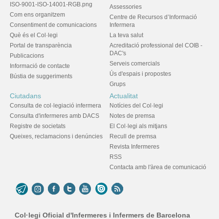
ISO-9001-ISO-14001-RGB.png
Assessories
Com ens organitzem
Centre de Recursos d’Informació
Consentiment de comunicacions
Infermera
Què és el Col·legi
La teva salut
Portal de transparència
Acreditació professional del COIB -
DAC's
Publicacions
Serveis comercials
Informació de contacte
Ús d'espais i propostes
Bústia de suggeriments
Grups
Ciutadans
Actualitat
Consulta de col·legiació infermera
Notícies del Col·legi
Consulta d'infermeres amb DACS
Notes de premsa
Registre de societats
El Col·legi als mitjans
Queixes, reclamacions i denúncies
Recull de premsa
Revista Infermeres
RSS
Contacta amb l'àrea de comunicació
Col·legi Oficial d'Infermeres i Infermers de Barcelona