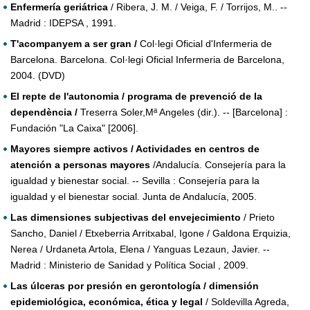
Enfermería geriátrica
/ Ribera, J. M. / Veiga, F. / Torrijos, M.. --
Madrid : IDEPSA , 1991.
T'acompanyem a ser gran /
Col·legi Oficial d'Infermeria de
Barcelona. Barcelona. Col·legi Oficial Infermeria de Barcelona,
2004. (DVD)
El repte de l'autonomia / programa de prevenció de la
dependència /
Treserra Soler,Mª Angeles (dir.). -- [Barcelona] :
Fundación "La Caixa" [2006].
Mayores siempre activos / Actividades en centros de
atención a personas mayores
/Andalucía. Consejería para la
igualdad y bienestar social. -- Sevilla : Consejería para la
igualdad y el bienestar social. Junta de Andalucía, 2005.
Las dimensiones subjectivas del envejecimiento
/ Prieto
Sancho, Daniel / Etxeberria Arritxabal, Igone / Galdona Erquizia,
Nerea / Urdaneta Artola, Elena / Yanguas Lezaun, Javier. --
Madrid : Ministerio de Sanidad y Política Social , 2009.
Las úlceras por presión en gerontología / dimensión
epidemiológica, económica, ética y legal
/ Soldevilla Agreda,