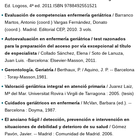
Ed. Logoss, 4ª ed. 2011.ISBN 9788492551521
Evaluación de competencias enfermería geriátrica
/ Barranco
Martos, Antonio (coord.) Vargas Fernández, Donato
(coord.). Madrid. Editorial CEP, 2010. 3 vols.
Autoevaluación en enfermería geriátrica / test razonados
para la preparación del acceso por vía excepcional al título
de especialista
/ Collado Sánchez, Elena / Soto de Lanuza,
Juan Luis. -Barcelona: Elsevier-Masson, 2011.
Gerontología. Geriatría /
Berthaux, P. / Aquino, J. P. -- Barcelona
: Toray-Masson,1981.
Valoració geriàtrica integral en atenció primaria
/ Juarez Laiz,
Mª del Mar. Universitat Rovira i Virgili de Tarragona : 2005. (tesis)
Cuidados geriátricos en enfermería
/ McVan, Barbara (ed.). --
Barcelona : Doyma, 1987.
El anciano frágil / detección, prevención e intervención en
situaciones de debilidad y deterioro de su salud
/ Gómez
Pavón, Javier. -- Madrid : Comunidad de Madrid. 2006.