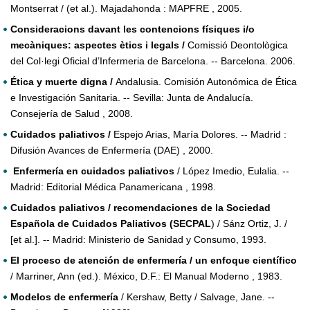
Montserrat / (et al.). Majadahonda : MAPFRE , 2005.
Consideracions davant les contencions físiques i/o
mecàniques: aspectes ètics i legals /
Comissió Deontològica
del Col·legi Oficial d’Infermeria de Barcelona. -- Barcelona. 2006.
Ética y muerte digna /
Andalusia. Comisión Autonómica de Ética
e Investigación Sanitaria. -- Sevilla: Junta de Andalucía.
Consejería de Salud , 2008.
Cuidados paliativos /
Espejo Arias, María Dolores. -- Madrid :
Difusión Avances de Enfermería (DAE) , 2000.
Enfermería en cuidados paliativos
/ López Imedio, Eulalia. --
Madrid: Editorial Médica Panamericana , 1998.
Cuidados paliativos / recomendaciones de la Sociedad
Española de Cuidados Paliativos (SECPAL
) / Sánz Ortiz, J. /
[et al.]. -- Madrid: Ministerio de Sanidad y Consumo, 1993.
El proceso de atención de enfermería / un enfoque científico
/ Marriner, Ann (ed.). México, D.F.: El Manual Moderno , 1983.
Modelos de enfermería
/ Kershaw, Betty / Salvage, Jane. --