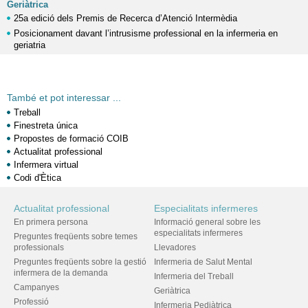
Geriàtrica
25a edició dels Premis de Recerca d’Atenció Intermèdia
Posicionament davant l’intrusisme professional en la infermeria en
geriatria
També et pot interessar ...
Treball
Finestreta única
Propostes de formació COIB
Actualitat professional
Infermera virtual
Codi d'Ètica
Actualitat professional
Especialitats infermeres
En primera persona
Informació general sobre les
especialitats infermeres
Preguntes freqüents sobre temes
professionals
Llevadores
Preguntes freqüents sobre la gestió
Infermeria de Salut Mental
infermera de la demanda
Infermeria del Treball
Campanyes
Geriàtrica
Professió
Infermeria Pediàtrica