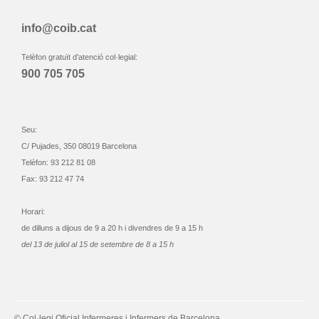
info@coib.cat
Telèfon gratuït d'atenció col·legial:
900 705 705
Seu:
C/ Pujades, 350 08019 Barcelona
Telèfon: 93 212 81 08
Fax: 93 212 47 74
Horari:
de dilluns a dijous de 9 a 20 h i divendres de 9 a 15 h
del 13 de juliol al 15 de setembre de 8 a 15 h
© Col·legi Oficial Infermeres i Infermers de Barcelona