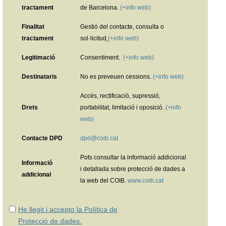
tractament
de Barcelona.
(+info web)
Finalitat
Gestió del contacte, consulta o
tractament
sol·licitud
(+info web)
Legitimació
Consentiment.
(+info web)
Destinataris
No es preveuen cessions.
(+info web)
Accés, rectificació, supressió,
Drets
portabilitat, limitació i oposició.
(+info
web)
Contacte DPD
dpd@coib.cat
Pots consultar la informació addicional
Informació
i detallada sobre protecció de dades a
addicional
la web del COIB.
www.coib.cat
He llegit i accepto la Política de
Protecció de dades.