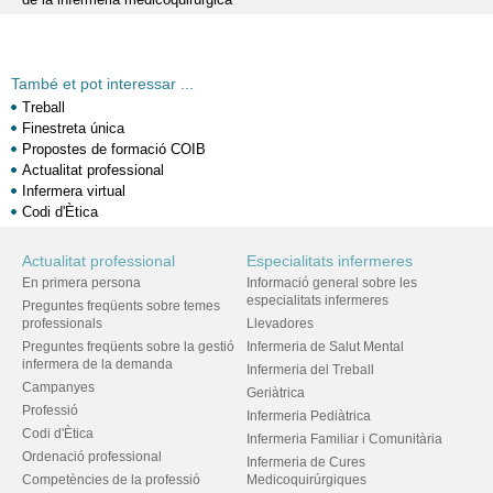
També et pot interessar ...
Treball
Finestreta única
Propostes de formació COIB
Actualitat professional
Infermera virtual
Codi d'Ètica
Actualitat professional
Especialitats infermeres
En primera persona
Informació general sobre les
especialitats infermeres
Preguntes freqüents sobre temes
professionals
Llevadores
Preguntes freqüents sobre la gestió
Infermeria de Salut Mental
infermera de la demanda
Infermeria del Treball
Campanyes
Geriàtrica
Professió
Infermeria Pediàtrica
Codi d'Ètica
Infermeria Familiar i Comunitària
Ordenació professional
Infermeria de Cures
Competències de la professió
Medicoquirúrgiques