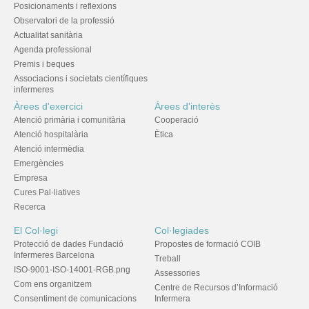
Posicionaments i reflexions
Observatori de la professió
Actualitat sanitària
Agenda professional
Premis i beques
Associacions i societats científiques
infermeres
Àrees d'exercici
Àrees d'interès
Atenció primària i comunitària
Cooperació
Atenció hospitalària
Ètica
Atenció intermèdia
Emergències
Empresa
Cures Pal·liatives
Recerca
El Col·legi
Col·legiades
Protecció de dades Fundació
Propostes de formació COIB
Infermeres Barcelona
Treball
ISO-9001-ISO-14001-RGB.png
Assessories
Com ens organitzem
Centre de Recursos d’Informació
Consentiment de comunicacions
Infermera