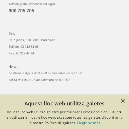
Telèfon gratuït d'atenció col·legial:
900 705 705
Seu:
C/ Pujades, 350 08019 Barcelona
Telèfon: 93 212 81 08
Fax: 93 212 47 74
Horari:
de dilluns a dijous de 9 a 20 h i divendres de 9 a 15 h
del 13 de juliol al 15 de setembre de 8 a 15 h
×
Aquest lloc web utilitza galetes
© Col·legi Oficial Infermeres i Infermers de Barcelona
Aquest lloc web utilitza galetes per millorar l'experiència de l'usuari.
Criteris de privacitat
Política de cookies
Avís legal
En utilitzar el nostre lloc web, accepteu totes les galetes d’acord amb
Política de protecció de dades
Política de qualitat
la nostra Política de galetes.
Llegir-ne més
Canal de denúncies
Desenvolupat amb Softeng Portal Builder