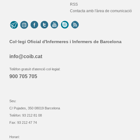
RSS
Contacta amb l'àrea de comunicació
Col·legi Oficial d'Infermeres i Infermers de Barcelona
info@coib.cat
Telèfon gratuït d'atenció col·legial:
900 705 705
Seu:
C/ Pujades, 350 08019 Barcelona
Telèfon: 93 212 81 08
Fax: 93 212 47 74
Horari: