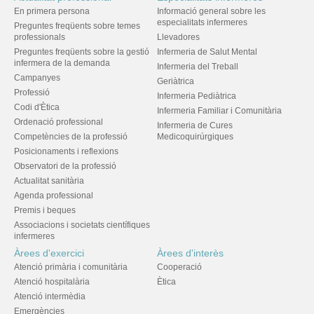
En primera persona
Informació general sobre les
especialitats infermeres
Preguntes freqüents sobre temes
professionals
Llevadores
Preguntes freqüents sobre la gestió
Infermeria de Salut Mental
infermera de la demanda
Infermeria del Treball
Campanyes
Geriàtrica
Professió
Infermeria Pediàtrica
Codi d'Ètica
Infermeria Familiar i Comunitària
Ordenació professional
Infermeria de Cures
Competències de la professió
Medicoquirúrgiques
Posicionaments i reflexions
Observatori de la professió
Actualitat sanitària
Agenda professional
Premis i beques
Associacions i societats científiques
infermeres
Àrees d'exercici
Àrees d'interès
Atenció primària i comunitària
Cooperació
Atenció hospitalària
Ètica
Atenció intermèdia
Emergències