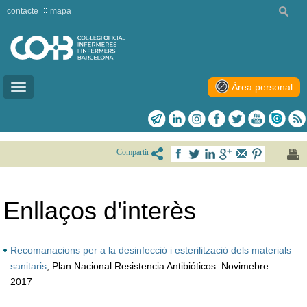
contacte
mapa
Àrea personal
Toggle
navigation
Compartir
Enllaços d'interès
Recomanacions per a la desinfecció i esterilització dels materials
sanitaris
, Plan Nacional Resistencia Antibióticos. Novimebre
2017