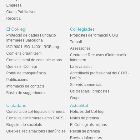
Empresa
Cures Pal·liatives
Recerca
El Col·legi
Col·legiades
Protecció de dades Fundació
Propostes de formació COIB
Infermeres Barcelona
Treball
ISO-9001-ISO-14001-RGB.png
Assessories
Com ens organitzem
Centre de Recursos d’Informació
Consentiment de comunicacions
Infermera
Què és el Col·legi
La teva salut
Portal de transparència
Acreditació professional del COIB -
DAC's
Publicacions
Serveis comercials
Informació de contacte
Ús d'espais i propostes
Bústia de suggeriments
Grups
Ciutadans
Actualitat
Consulta de col·legiació infermera
Notícies del Col·legi
Consulta d'infermeres amb DACS
Notes de premsa
Registre de societats
El Col·legi als mitjans
Queixes, reclamacions i denúncies
Recull de premsa
Revista Infermeres